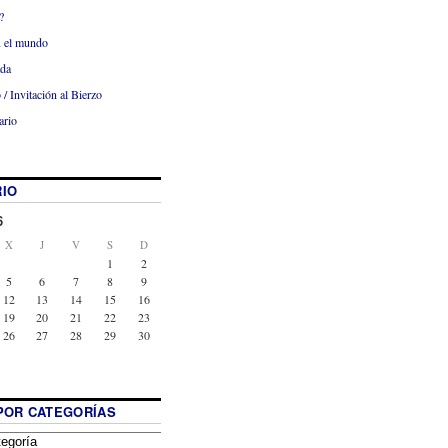
?
x el mundo
ada
 / Invitación al Bierzo
ario
IO
6
X
J
V
S
D
1
2
5
6
7
8
9
12
13
14
15
16
19
20
21
22
23
26
27
28
29
30
POR CATEGORÍAS