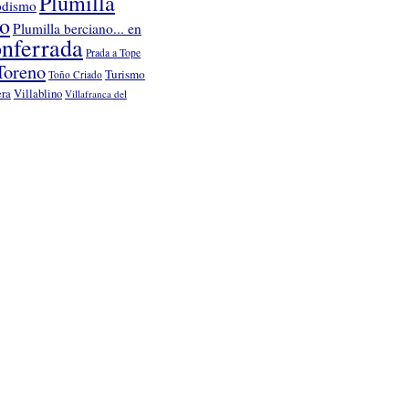
Plumilla
odismo
no
Plumilla berciano... en
nferrada
Prada a Tope
Toreno
Turismo
Toño Criado
Villablino
era
Villafranca del