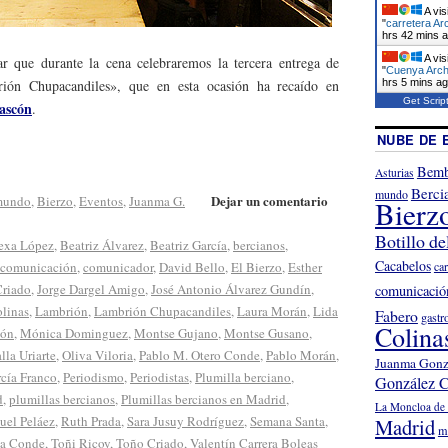
A vis
"
carretera Ar
hrs 42 mins 
A vis
ar que durante la cena celebraremos la tercera entrega de
"
Cuenya Arch
hrs 5 mins a
ión Chupacandiles», que en esta ocasión ha recaído en
Get Scrip
ascón
.
NUBE DE 
Bemb
Asturias
Berci
mundo
Dejar un comentario
 mundo
,
Bierzo
,
Eventos
,
Juanma G.
Bierz
Botillo de
exa López
,
Beatriz Álvarez
,
Beatriz García
,
bercianos
,
Cacabelos
ca
comunicación
,
comunicador
,
David Bello
,
El Bierzo
,
Esther
Criado
,
Jorge Dargel Amigo
,
José Antonio Álvarez Gundín
,
comunicació
linas
,
Lambrión
,
Lambrión Chupacandiles
,
Laura Morán
,
Lida
Fabero
gastr
Colina
cón
,
Mónica Dominguez
,
Montse Gujano
,
Montse Gusano
,
lla Uriarte
,
Oliva Viloria
,
Pablo M. Otero Conde
,
Pablo Morán
,
Juanma Gonz
rcía Franco
,
Periodismo
,
Periodistas
,
Plumilla berciano
,
González C
d
,
plumillas bercianos
,
Plumillas bercianos en Madrid
,
La Moncloa de 
uel Peláez
,
Ruth Prada
,
Sara Jusuy Rodríguez
,
Semana Santa
,
Madrid
m
sa Conde
,
Toñi Ricoy
,
Toño Criado
,
Valentín Carrera Boleas