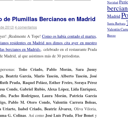
Peri
Navidad
bercia
Po
Madrid
o de Plumillas Bercianos en Madrid
Santa Barbara
 de 2012
|
4 comentarios
Valentín Carr
Bierzo
ayer! ¡Realmente A Tope!
Como os había contado el martes,
cianos residentes en Madrid nos dimos cita ayer en nuestro
las bercianos en Madrid»
, celebrado en el restaurante Prada
de Madrid, al que asistimos más de 30 periodistas.
Toño Criado, Pablo Morán, Sara Jusuy
 personas:
a, Beatriz García, Mario Tascón, Alberto Tascón, José
uth Prada, Raquel Peláez, Esther Freire, Soraya Pérez
resa Conde, Gabriel Rubio, Alexa López, Lida Enríquez,
llo, Pacho Rodríguez, Laura Morán, Patricia García
igo, Pablo M. Otero Conde, Valentín Carrera Boleas,
a Uriarte,
Isabel Criado, Beatriz Álvarez,
Oliva Viloria,
nma G. Colinas
José Luís Prada
Flor Bonet
. Así como
,
y