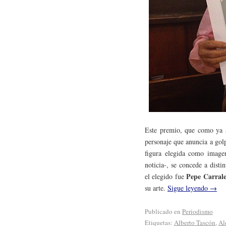
Este premio, que como ya s
personaje que anuncia a gol
figura elegida como image
noticia-, se concede a disti
Pepe Carral
el elegido fue
su arte.
Sigue leyendo
→
Publicado en
Periodismo
Etiquetas:
Alberto Tascón
,
Al