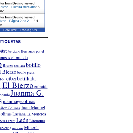
itor from
Beijing
viewed
chivos - Plumilla Berciano
"
3
ago
itor from
Beijing
viewed
ivos - Página 2 de 2 -…
"
4
go
t
Real Time
Tracking ON
ETIQUETAS
ibre
Bercianos por el
berciano
anos x el mundo
o
botillo
Bierzo
botillada
l Bierzo
botillo gratis
ciberbotillada
rbón
El Bierzo
n
embutido
Juanma G.
onomía
s
juanmagecolinas
Juan Manuel
ález Colinas
olinas
Laciana
La Moncloa
León
Literatura
San Lázaro
Minería
arketing
mineros