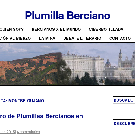
Plumilla Berciano
QUIÉN SOY?
BERCIANOS X EL MUNDO
CIBERBOTILLADA
CIÓN AL BIERZO
LA MINA
DEBATE LITERARIO
CONTACTO
BUSCADOR
ETA:
MONTSE GUJANO
ro de Plumillas Bercianos en
DESCUBRE
e de 2015
|
4 comentarios