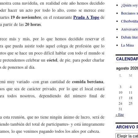
nuestra cena navideña, en realidad este año hemos decidido
¿Quién soy
oder hacer un acto por todo lo alto, como se merece este
Bercianos 
19 de noviembre
Prada A Tope
 martes
, en el restaurante
de
Ciberbotill
20 horas
 a partir de las
.
Aniversario
Debate liter
rece más y más, por lo que hemos decidido reservar el
La Mina
a que pueda asistir todo aquel colega de profesión que lo
tos que se hace un poco difícil hablar con todo el mundo si
CALENDAR
cóctel
ue pretendemos celebrar un
, de pie, para poder charlar
s de ponernos al día.
agosto 202
L
M
comida berciana
menú muy variado -con gran cantidad de
,
3
4
s que sea de carácter privado, por lo que el local estará
10
11
ara todos nosotros, dependiendo del número final de
17
18
24
25
31
« Ene
a a esta reunión, que no tiene ningún ánimo de lucro, será de
endo también del total de participantes- y está íntegramente
ARCHIVO 
 Vamos, lo que venimos pagando todos los años por cabeza.