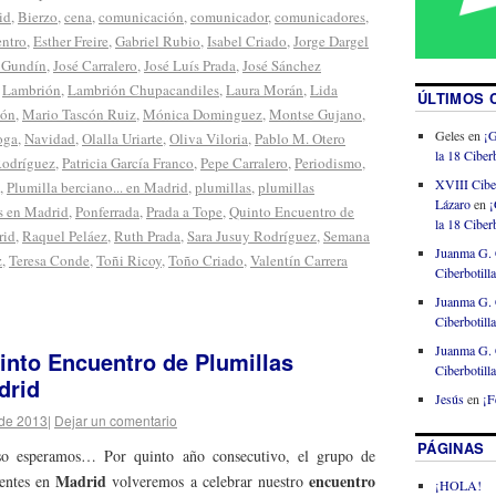
id
,
Bierzo
,
cena
,
comunicación
,
comunicador
,
comunicadores
,
ntro
,
Esther Freire
,
Gabriel Rubio
,
Isabel Criado
,
Jorge Dargel
z Gundín
,
José Carralero
,
José Luís Prada
,
José Sánchez
,
Lambrión
,
Lambrión Chupacandiles
,
Laura Morán
,
Lida
ÚLTIMOS 
cón
,
Mario Tascón Ruiz
,
Mónica Dominguez
,
Montse Gujano
,
Geles
en
¡G
oga
,
Navidad
,
Olalla Uriarte
,
Oliva Viloria
,
Pablo M. Otero
la 18 Ciberb
Rodríguez
,
Patricia García Franco
,
Pepe Carralero
,
Periodismo
,
XVIII Cibe
,
Plumilla berciano... en Madrid
,
plumillas
,
plumillas
Lázaro
en
¡
s en Madrid
,
Ponferrada
,
Prada a Tope
,
Quinto Encuentro de
la 18 Ciberb
rid
,
Raquel Peláez
,
Ruth Prada
,
Sara Jusuy Rodríguez
,
Semana
Juanma G. 
z
,
Teresa Conde
,
Toñi Ricoy
,
Toño Criado
,
Valentín Carrera
Ciberbotill
Juanma G. 
Ciberbotill
Juanma G. 
into Encuentro de Plumillas
Ciberbotill
drid
Jesús
en
¡F
 de 2013
|
Dejar un comentario
PÁGINAS
o esperamos… Por quinto año consecutivo, el grupo de
Madrid
encuentro
entes en
volveremos a celebrar nuestro
¡HOLA!