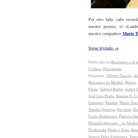
Por otro lado, cabe record
nuestro premio, el «Lambr
Mario T
nuestro compañero
Sigue leyendo
→
Publicado en
Bercianos x el
Colinas
,
Periodismo
Etiquetas:
Alberto Tascón
,
Al
Bercianos en Madrid
,
Bierzo
,
Freire
,
Gabriel Rubio
,
Isabel 
José Luís Prada
,
Juanma G. Co
Enríquez
,
Madrid
,
Mario Tas
Natalia Quiroga
,
Navidad
,
Ola
Pacho Rodríguez
,
Patricia Ga
Plumilla berciano... en Madri
Ponferrada
,
Prada a Tope
,
Raq
Soraya Pérez Estébanez
,
Tere