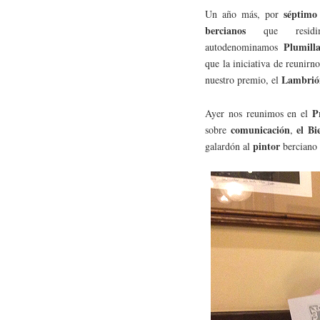
séptimo
Un año más, por
bercianos
que resid
Plumill
autodenominamos
que la iniciativa de reunirn
Lambrió
nuestro premio, el
P
Ayer nos reunimos en el
comunicación
el Bi
sobre
,
pintor
galardón al
berciano