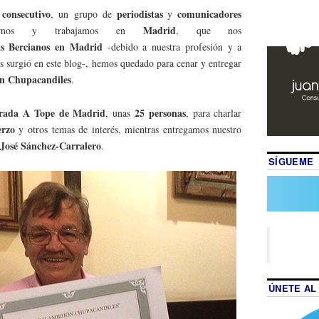
 consecutivo
periodistas
comunicadores
, un grupo de
y
Madrid
imos y trabajamos en
, que nos
as Bercianos en Madrid
-debido a nuestra profesión y a
os surgió en este blog-, hemos quedado para cenar y entregar
n Chupacandiles
.
rada A Tope de Madrid
25 personas
, unas
, para charlar
erzo
y otros temas de interés, mientras entregamos nuestro
José Sánchez-Carralero
.
SÍGUEME
ÚNETE AL