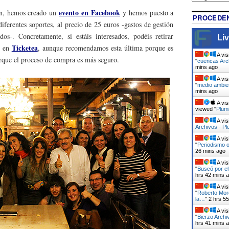
evento en Facebook
ión, hemos creado un
y hemos puesto a
PROCEDEN
diferentes soportes, al precio de 25 euros -gastos de gestión
dos-. Concretamente, si estáis interesados, podéis retirar
Liv
Ticketea
 en
, aunque recomendamos esta última porque es
A vis
orque el proceso de compra es más seguro.
"
cuencas Arch
mins ago
A vis
"
medio ambien
mins ago
A vis
viewed "
Plumi
A vis
Archivos - Pl
A vis
"
Periodismo o
26 mins ago
A vis
"
Buscó por el
hrs 42 mins 
A vis
"
Roberto Mor
la…
"
2 hrs 5
A vis
"
Bierzo Archi
hrs 41 mins 