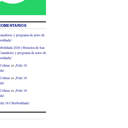
COMENTARIOS
anadores y programa de actos de
otillada!
rbotillada 2026 | Moncloa de San
Ganadores y programa de actos de
otillada!
Colinas
en
¡Feliz 18
ada!
Colinas
en
¡Feliz 18
ada!
Colinas
en
¡Feliz 18
ada!
eliz 18 Ciberbotillada!