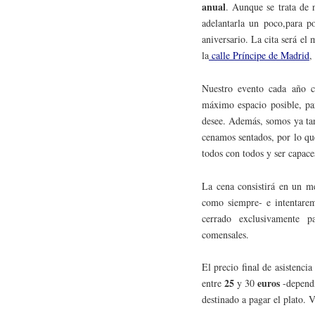
anual
. Aunque se trata de 
adelantarla un poco,para p
aniversario. La cita será el
la
calle Príncipe de Madrid
,
Nuestro evento cada año c
máximo espacio posible, par
desee. Además, somos ya tan
cenamos sentados, por lo q
todos con todos y ser capace
La cena consistirá en un 
como siempre- e intentaremo
cerrado exclusivamente p
comensales.
El precio final de asistenci
25
euros
entre
y 30
-dependi
destinado a pagar el plato.