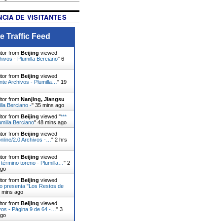
CIA DE VISITANTES
e Traffic Feed
itor from
Beijing
viewed
ivos - Plumilla Berciano
"
6
itor from
Beijing
viewed
te Archivos - Plumilla…
"
19
itor from
Nanjing, Jiangsu
lla Berciano -
"
35 mins ago
itor from
Beijing
viewed "
***
umilla Berciano
"
48 mins ago
itor from
Beijing
viewed
nline/2.0 Archivos -…
"
2 hrs
itor from
Beijing
viewed
 término toreno - Plumilla…
"
2
ago
itor from
Beijing
viewed
o presenta "Los Restos de
5 mins ago
itor from
Beijing
viewed
vos - Página 9 de 64 -…
"
3
ago