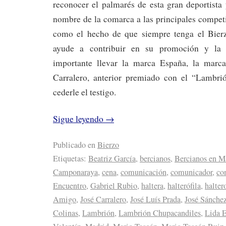
reconocer el palmarés de esta gran deportista
nombre de la comarca a las principales compet
como el hecho de que siempre tenga el Bier
ayude a contribuir en su promoción y la 
importante llevar la marca España, la marca
Carralero, anterior premiado con el “Lambri
cederle el testigo.
Sigue leyendo
→
Publicado en
Bierzo
Etiquetas:
Beatriz García
,
bercianos
,
Bercianos en M
Camponaraya
,
cena
,
comunicación
,
comunicador
,
co
Encuentro
,
Gabriel Rubio
,
haltera
,
halterófila
,
haltero
Amigo
,
José Carralero
,
José Luís Prada
,
José Sánchez
Colinas
,
Lambrión
,
Lambrión Chupacandiles
,
Lida 