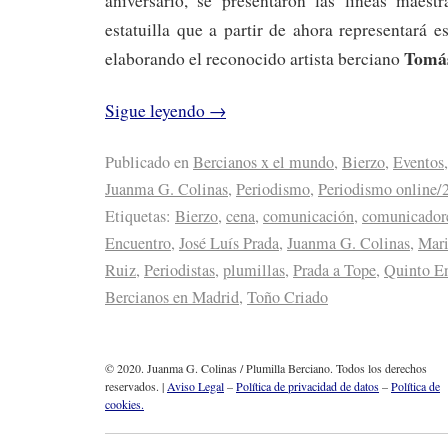
aniversario, se presentaron las líneas maest
estatuilla que a partir de ahora representará e
Tomás
elaborando el reconocido artista berciano
Sigue leyendo
→
Publicado en
Bercianos x el mundo
,
Bierzo
,
Eventos
,
Juanma G. Colinas
,
Periodismo
,
Periodismo online/
Etiquetas:
Bierzo
,
cena
,
comunicación
,
comunicador
Encuentro
,
José Luís Prada
,
Juanma G. Colinas
,
Mari
Ruiz
,
Periodistas
,
plumillas
,
Prada a Tope
,
Quinto En
Bercianos en Madrid
,
Toño Criado
© 2020. Juanma G. Colinas / Plumilla Berciano. Todos los derechos
reservados. |
Aviso Legal
–
Política de privacidad de datos
–
Política de
cookies.