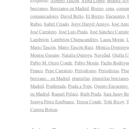
Etiquetas:
Alberto Tascón
,
Alexa López
,
Beatriz Álv
bercianos
,
Bercianos en Madrid
,
Bierzo
,
cena
,
comun
comunicadores
,
David Bello
,
El Bierzo
,
Encuentro
,
Rubio
,
Isabel Criado
,
Jorge Dargel Amigo
,
José Ant
José Carralero
,
José Luís Prada
,
José Sánchez Carrale
Lambrión
,
Lambrión Chupacandiles
,
Laura Morán
,
L
Mario Tascón
,
Mario Tascón Ruiz
,
Mónica Domingu
Montse Gusano
,
Natalia Quiroga
,
Navidad
,
Olalla U
Pablo M. Otero Conde
,
Pablo Morán
,
Pacho Rodrígu
Franco
,
Pepe Carralero
,
Periodismo
,
Periodistas
,
Plu
berciano... en Madrid
,
plumillas
,
plumillas bercianos
Madrid
,
Ponferrada
,
Prada a Tope
,
Quinto Encuentro 
en Madrid
,
Raquel Peláez
,
Ruth Prada
,
Sara Jusuy R
Soraya Pérez Estébanez
,
Teresa Conde
,
Toñi Ricoy
,
T
Carrera Boleas