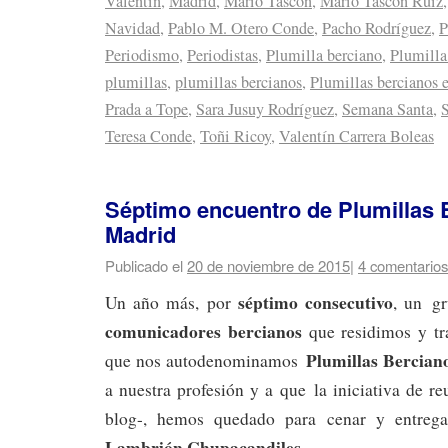
Valentín
,
Madrid
,
Mario Tascón
,
Mario Tascón Ruiz
Navidad
,
Pablo M. Otero Conde
,
Pacho Rodríguez
,
P
Periodismo
,
Periodistas
,
Plumilla berciano
,
Plumilla
plumillas
,
plumillas bercianos
,
Plumillas bercianos 
Prada a Tope
,
Sara Jusuy Rodríguez
,
Semana Santa
,
S
Teresa Conde
,
Toñi Ricoy
,
Valentín Carrera Boleas
Séptimo encuentro de Plumillas 
Madrid
Publicado el
20 de noviembre de 2015
|
4 comentarios
séptimo consecutivo
Un año más, por
, un g
comunicadores bercianos
que residimos y t
Plumillas Bercia
que nos autodenominamos
a nuestra profesión y a que la iniciativa de re
blog-, hemos quedado para cenar y entrega
Lambrión Chupacandiles
.