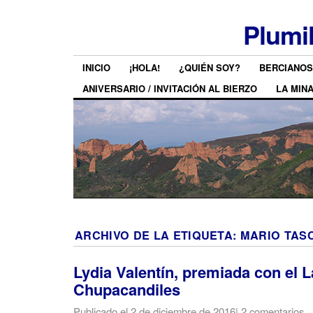
Plumi
INICIO
¡HOLA!
¿QUIÉN SOY?
BERCIANOS
ANIVERSARIO / INVITACIÓN AL BIERZO
LA MIN
ARCHIVO DE LA ETIQUETA:
MARIO TAS
Lydia Valentín, premiada con el 
Chupacandiles
Publicado el
2 de diciembre de 2016
|
2 comentarios