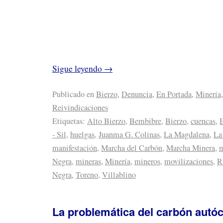
Sigue leyendo
→
Publicado en
Bierzo
,
Denuncia
,
En Portada
,
Minería
,
Reivindicaciones
Etiquetas:
Alto Bierzo
,
Bembibre
,
Bierzo
,
cuencas
,
E
- Sil
,
huelgas
,
Juanma G. Colinas
,
La Magdalena
,
La
manifestación
,
Marcha del Carbón
,
Marcha Minera
,
m
Negra
,
mineras
,
Minería
,
mineros
,
movilizaciones
,
R
Negra
,
Toreno
,
Villablino
La problemática del carbón autó