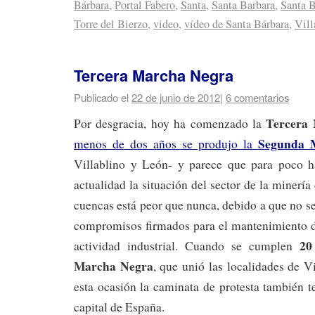
Bárbara
,
Portal Fabero
,
Santa
,
Santa Barbara
,
Santa B
Torre del Bierzo
,
video
,
vídeo de Santa Bárbara
,
Vill
Tercera Marcha Negra
Publicado el
22 de junio de 2012
|
6 comentarios
Tercera
Por desgracia, hoy ha comenzado la
Segunda 
menos de dos años se produjo la
Villablino y León- y parece que para poco h
actualidad la situación del sector de la minería
cuencas está peor que nunca, debido a que no s
compromisos firmados para el mantenimiento d
20
actividad industrial. Cuando se cumplen
Marcha Negra
, que unió las localidades de V
esta ocasión la caminata de protesta también 
capital de España.