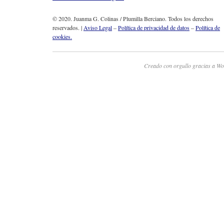
© 2020. Juanma G. Colinas / Plumilla Berciano. Todos los derechos
reservados. |
Aviso Legal
–
Política de privacidad de datos
–
Política de
cookies.
Creado con orgullo gracias a Wo