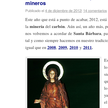
mineros
Publicado el
4 de diciembre de 2012
|
14 comentarios
Este año que está a punto de acabar, 2012, est
minería
carbón
la
del
. Aún así, un año más, p
Santa Bárbara
nos volvemos a acordar de
, p
tal y como siempre hacemos en nuestro tradicio
2008
2009
,
2010
2011
.
igual que en
,
y
Es
lo
s
qu
lo
ya
el