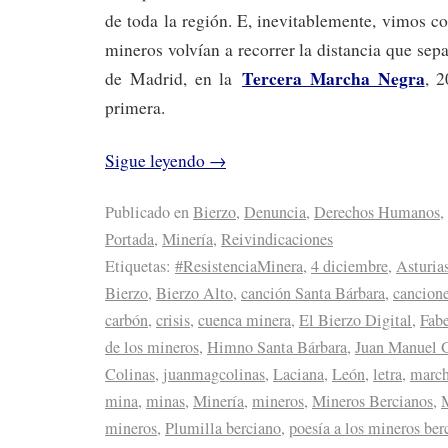
de toda la región. E, inevitablemente, vimos c
mineros volvían a recorrer la distancia que sep
Tercera Marcha Negra
de Madrid, en la
, 
primera.
Sigue leyendo
→
Publicado en
Bierzo
,
Denuncia
,
Derechos Humanos
,
Portada
,
Minería
,
Reivindicaciones
Etiquetas:
#ResistenciaMinera
,
4 diciembre
,
Asturia
Bierzo
,
Bierzo Alto
,
canción Santa Bárbara
,
cancione
carbón
,
crisis
,
cuenca minera
,
El Bierzo Digital
,
Fab
de los mineros
,
Himno Santa Bárbara
,
Juan Manuel 
Colinas
,
juanmagcolinas
,
Laciana
,
León
,
letra
,
march
mina
,
minas
,
Minería
,
mineros
,
Mineros Bercianos
,
mineros
,
Plumilla berciano
,
poesía a los mineros ber