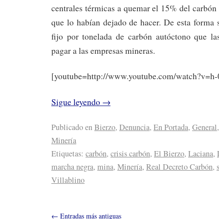
centrales térmicas a quemar el 15% del carbón
que lo habían dejado de hacer. De esta forma 
fijo por tonelada de carbón autóctono que la
pagar a las empresas mineras.
[youtube=http://www.youtube.com/watch?v=h-
Sigue leyendo
→
Publicado en
Bierzo
,
Denuncia
,
En Portada
,
General
,
Minería
Etiquetas:
carbón
,
crisis carbón
,
El Bierzo
,
Laciana
,
marcha negra
,
mina
,
Minería
,
Real Decreto Carbón
,
Villablino
←
Entradas más antiguas