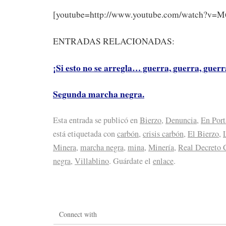
[youtube=http://www.youtube.com/watch?v
ENTRADAS RELACIONADAS:
¡Si esto no se arregla… guerra, guerra, guerr
Segunda marcha negra.
Esta entrada se publicó en
Bierzo
,
Denuncia
,
En Port
está etiquetada con
carbón
,
crisis carbón
,
El Bierzo
,
Minera
,
marcha negra
,
mina
,
Minería
,
Real Decreto 
negra
,
Villablino
. Guárdate el
enlace
.
Connect with