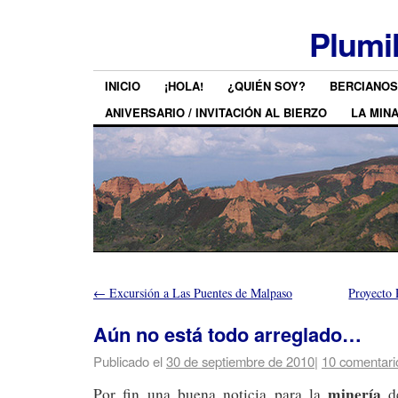
Plumi
INICIO
¡HOLA!
¿QUIÉN SOY?
BERCIANOS
ANIVERSARIO / INVITACIÓN AL BIERZO
LA MIN
←
Excursión a Las Puentes de Malpaso
Proyecto 
Aún no está todo arreglado…
Publicado el
30 de septiembre de 2010
|
10 comentari
minería
Por fin una buena noticia para la
d