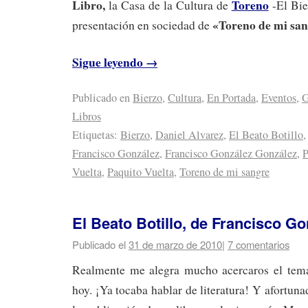
Libro,
Toreno
la Casa de la Cultura de
-El Bie
«Toreno de mi san
presentación en sociedad de
Sigue leyendo
→
Publicado en
Bierzo
,
Cultura
,
En Portada
,
Eventos
,
G
Libros
Etiquetas:
Bierzo
,
Daniel Alvarez
,
El Beato Botillo
Francisco González
,
Francisco González González
,
P
Vuelta
,
Paquito Vuelta
,
Toreno de mi sangre
El Beato Botillo, de Francisco Go
Publicado el
31 de marzo de 2010
|
7 comentarios
Realmente me alegra mucho acercaros el tema
hoy. ¡Ya tocaba hablar de literatura! Y afortun