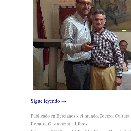
Sigue leyendo
→
Publicado en
Bercianos x el mundo
,
Bierzo
,
Cultura
,
Eventos
,
Gastronomía
,
Libros