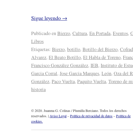
Sigue leyendo
→
Publicado en
Bierzo
,
Cultura
,
En Portada
,
Eventos
,
G
Libros
Etiquetas:
Bierzo
,
botillo
,
Botillo del Bierzo
,
Cofrad
Alvarez
,
El Beato Botillo
,
El Habla de Toreno
,
Fran
Francisco González González
,
IEB
,
Instituto de Est
Garcia Corral
,
Jose Garcia Marques
,
León
,
Oza del R
González
,
Paco Vuelta
,
Paquito Vuelta
,
Toreno de mi
historia
© 2020. Juanma G. Colinas / Plumilla Berciano. Todos los derechos
reservados. |
Aviso Legal
–
Política de privacidad de datos
–
Política de
cookies.