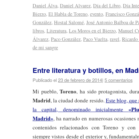
Daniel Álva
,
Daniel Alvarez
,
Día del Libro
,
Día Int
Bierzo
,
El Habla de Toreno
,
evento
,
Francisco Gonzá
González
,
Hostal Salomé
,
José Antonio Balboa de P
libros
,
Literatura
,
Los Moros en el Bierzo
,
Manuel C
Álvarez
,
Paco González
,
Paco Vuelta
,
ravel
,
Ricardo
de mi sangre
Entre literatura y botillos, en Mad
Publicado el
23 de febrero de 2014
|
5 comentarios
Toreno
Mi pueblo,
, ha sido protagonista, dura
Madrid
, la ciudad donde resido.
Este blog, que
«Pl
la capital, denominado inicialmente
Madrid»
, ha narrado en numerosas ocasiones n
contenidos relacionados con Toreno y con
siempre vistos desde el exterior y, fundamental