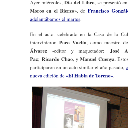
Día del Libro
Ayer miércoles,
, se presentó e
Moros en el Bierzo»
Francisco Gonzál
, de
adelantábamos el martes
.
En el acto, celebrado en la Casa de la Cult
Paco Vuelta
intervinieron
, como maestro d
Álvarez
José An
-editor y maquetador;
Paz
Ricardo Chao
Manuel Cuenya
;
, y
. Esto
participaron en un acto similar el año pasado,
«El Habla de Toreno»
nueva edición de
.