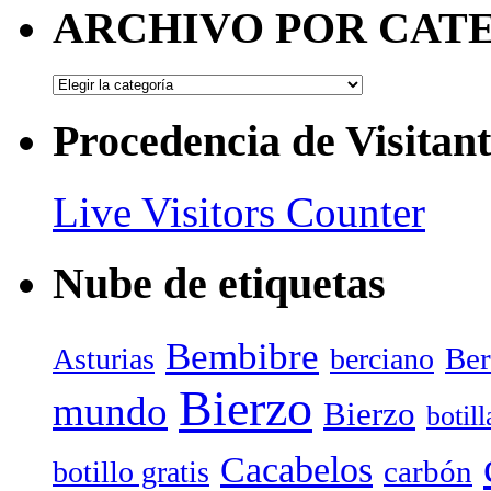
ARCHIVO POR CAT
ARCHIVO
POR
CATEGORÍAS
Procedencia de Visitant
Live Visitors Counter
Nube de etiquetas
Bembibre
Ber
Asturias
berciano
Bierzo
mundo
Bierzo
botil
Cacabelos
carbón
botillo gratis