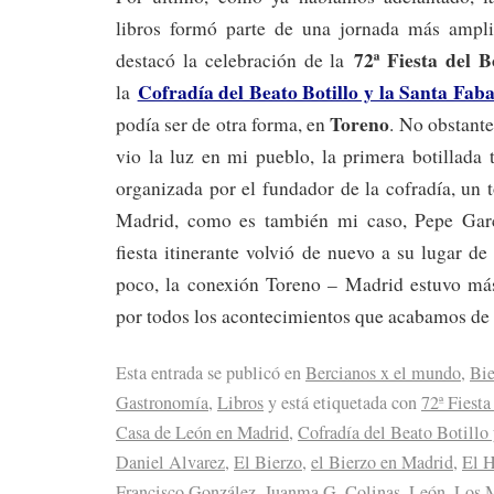
libros formó parte de una jornada más ampli
72ª Fiesta del Bo
destacó la celebración de la
Cofradía del Beato Botillo y la Santa Fab
la
Toreno
podía ser de otra forma, en
. No obstante
vio la luz en mi pueblo, la primera botillada
organizada por el fundador de la cofradía, un 
Madrid, como es también mi caso, Pepe Garcí
fiesta itinerante volvió de nuevo a su lugar de
poco, la conexión Toreno – Madrid estuvo má
por todos los acontecimientos que acabamos de 
Esta entrada se publicó en
Bercianos x el mundo
,
Bie
Gastronomía
,
Libros
y está etiquetada con
72ª Fiesta
Casa de León en Madrid
,
Cofradía del Beato Botillo 
Daniel Alvarez
,
El Bierzo
,
el Bierzo en Madrid
,
El H
Francisco González
,
Juanma G. Colinas
,
León
,
Los M