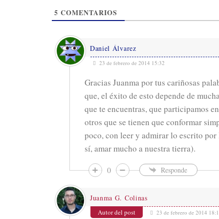
i
5
COMENTARIOS
n
a
w
e
Daniel Álvarez
b
23 de febrero de 2014 15:32
Gracias Juanma por tus cariñosas palab
que, el éxito de esto depende de mucha
que te encuentras, que participamos en
otros que se tienen que conformar sim
poco, con leer y admirar lo escrito por
sí, amar mucho a nuestra tierra).
0
Responde
Juanma G. Colinas
Autor del post
23 de febrero de 2014 18: