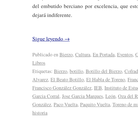
del embutido berciano por excelencia, que est
dejará indiferente.
Sigue leyendo
→
Publicado en
Bierzo
,
Cultura
,
En Portada
,
Eventos
,
G
Libros
Etiquetas:
Bierzo
,
botillo
,
Botillo del Bierzo
,
Cofrad
Alvarez
,
El Beato Botillo
,
El Habla de Toreno
,
Fran
Francisco González González
,
IEB
,
Instituto de Est
Garcia Corral
,
Jose Garcia Marques
,
León
,
Oza del R
González
,
Paco Vuelta
,
Paquito Vuelta
,
Toreno de mi
historia