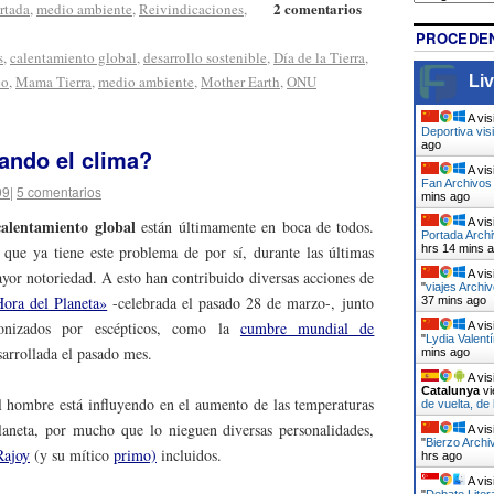
2 comentarios
rtada
,
medio ambiente
,
Reivindicaciones
,
PROCEDEN
s
,
calentamiento global
,
desarrollo sostenible
,
Día de la Tierra
,
Liv
co
,
Mama Tierra
,
medio ambiente
,
Mother Earth
,
ONU
A vis
Deportiva vis
ago
ndo el clima?
A vis
Fan Archivos 
09
|
5 comentarios
mins ago
calentamiento global
A vis
están últimamente en boca de todos.
Portada Arch
que ya tiene este problema de por sí, durante las últimas
hrs 14 mins 
yor notoriedad. A esto han contribuido diversas acciones de
A vis
"
viajes Archiv
ora del Planeta»
-celebrada el pasado 28 de marzo-, junto
37 mins ago
gonizados por escépticos, como la
cumbre mundial de
A vis
"
Lydia Valent
sarrollada el pasado mes.
mins ago
A vis
Catalunya
vi
 hombre está influyendo en el aumento de las temperaturas
de vuelta, de
laneta, por mucho que lo nieguen diversas personalidades,
A vis
"
Bierzo Archi
Rajoy
(y su mítico
primo)
incluidos.
hrs ago
A vis
"
Debate Liter