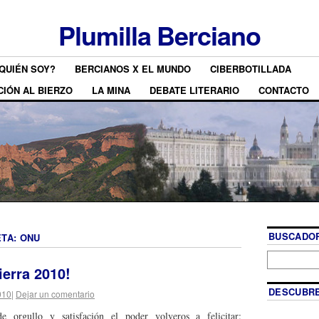
Plumilla Berciano
QUIÉN SOY?
BERCIANOS X EL MUNDO
CIBERBOTILLADA
CIÓN AL BIERZO
LA MINA
DEBATE LITERARIO
CONTACTO
BUSCADOR
ETA:
ONU
Tierra 2010!
DESCUBRE
010
|
Dejar un comentario
e orgullo y satisfación el poder volveros a felicitar: