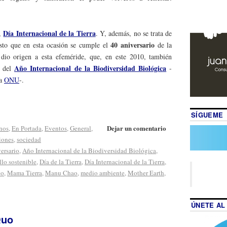
Día Internacional de la Tierra
,
. Y, además, no se trata de
40 aniversario
esto que en esta ocasión se cumple el
de la
dio origen a esta efeméride, que, en este 2010, también
Año Internacional de la Biodiversidad Biológica
n del
-
la
ONU
-.
SÍGUEME
Dejar un comentario
nos
,
En Portada
,
Eventos
,
General
,
iones
,
sociedad
ersario
,
Año Internacional de la Biodiversidad Biológica
,
llo sostenible
,
Día de la Tierra
,
Día Internacional de la Tierra
,
co
,
Mama Tierra
,
Manu Chao
,
medio ambiente
,
Mother Earth
,
ÚNETE AL
Quo