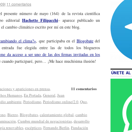
009
|
11 comentarios
 presente número de mayo (164) de la revista científica
Hachette Filipacchi
po editorial
– aparece publicado un
e el cambio climático escrito por mí en este blog.
cambiando el clima?»
, que participaba en el
Blogobate
del
entrada fue elegida entre las de todos los blogueros
me da acceso a ser uno de las dos firmas invitadas en los
e cuando participaré, pero… ¡Me hace muchísima ilusión!
ÚNETE AL
11 comentarios
aciones y apariciones en prensa
,
chos Humanos
,
En Portada
,
General
,
Juan
dio ambiente
,
Periodismo
,
Periodismo online/2.0
,
Quo
,
zono
,
Bierzo
,
Blogobates
,
calentamiento global
,
cambio
aminación
,
Cumbre mundial de negacionistas
,
desarrollo
gía renovables
,
escépticos
,
Fernando Berlín
,
Fundación