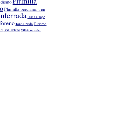
Plumilla
odismo
no
Plumilla berciano... en
nferrada
Prada a Tope
Toreno
Turismo
Toño Criado
Villablino
era
Villafranca del