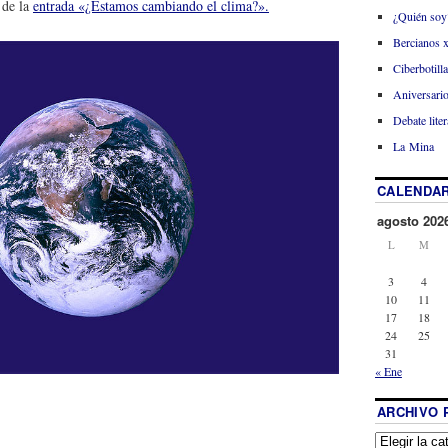
 de la
entrada «¿Estamos cambiando el clima?».
¿Quién soy
Bercianos 
Ciberbotill
Aniversario
Debate liter
La Mina
CALENDAR
agosto 202
L
M
3
4
10
11
17
18
24
25
31
« Ene
ARCHIVO 