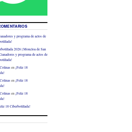
COMENTARIOS
anadores y programa de actos de
otillada!
rbotillada 2026 | Moncloa de San
Ganadores y programa de actos de
otillada!
Colinas
en
¡Feliz 18
ada!
Colinas
en
¡Feliz 18
ada!
Colinas
en
¡Feliz 18
ada!
eliz 18 Ciberbotillada!