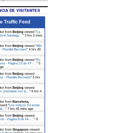
CIA DE VISITANTES
e Traffic Feed
itor from
Beijing
viewed "
La
ita el Santiago…
"
3 hrs 5 mins
itor from
Beijing
viewed "
Mkt
- Plumilla Berciano
"
4 hrs 49
itor from
Beijing
viewed "
En
ivos - Página 23 de 47 -…
"
5
ago
itor from
Beijing
viewed
os - Plumilla Berciano
"
5 hrs
itor from
Beijing
viewed
ín, premiada con el…
"
6 hrs 4
itor from
Barcelona,
ewed "
Los míticos Toi están
 la…
"
7 hrs 45 mins ago
itor from
Beijing
viewed
vos - Página 8 de 64 -…
"
9
itor from
Singapore
viewed
ario Bierzo
"
9 hrs 14 mins ago