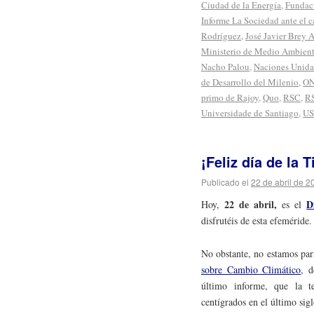
Ciudad de la Energía
,
Fundac
Informe La Sociedad ante el 
Rodríguez
,
José Javier Brey 
Ministerio de Medio Ambien
Nacho Palou
,
Naciones Unida
de Desarrollo del Milenio
,
O
primo de Rajoy
,
Quo
,
RSC
,
R
Universidade de Santiago
,
U
¡Feliz día de la T
Publicado el
22 de abril de 2
22 de abril,
D
Hoy,
es el
disfrutéis de esta efeméride.
No obstante, no estamos par
sobre Cambio Climático
, d
último informe, que la t
centígrados en el último sig