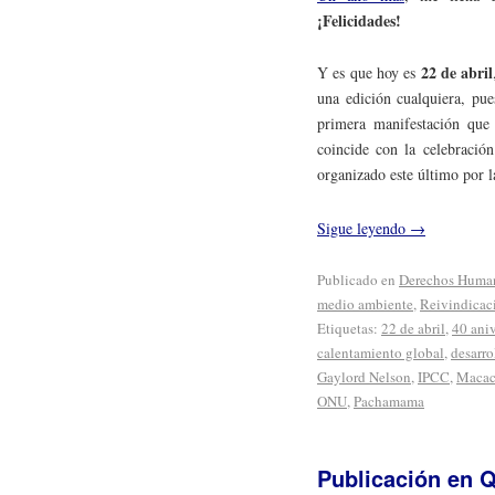
¡Felicidades!
22 de abril
Y es que hoy es
una edición cualquiera, pu
primera manifestación que 
coincide con la celebració
organizado este último por 
Sigue leyendo
→
Publicado en
Derechos Huma
medio ambiente
,
Reivindicac
Etiquetas:
22 de abril
,
40 aniv
calentamiento global
,
desarro
Gaylord Nelson
,
IPCC
,
Maca
ONU
,
Pachamama
Publicación en 