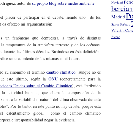
Peri
odríguez
Navidad
, autor de
su propio blog sobre medio ambiente
.
bercia
Po
Madrid
el placer de participar en el debate, siendo uno de los
n os ofrezco mi argumentación:
Santa Barbara
Valentín Carr
Bierzo
es un fenómeno que demuestra, a través de distintas
a temperatura de la atmósfera terrestre y de los océanos,
durante las últimas décadas. Basándose en ésta definición,
edice un crecimiento de las mismas en el futuro.
mo su sinónimo el término
cambio climático
, aunque no es
ONU
que este último, según la
(concretamente para la
aciones Unidas sobre el Cambio Climático
), está “atribuido
a la actividad humana, que altera la composición de la
suma a la variabilidad natural del clima observada durante
les”. Por lo tanto, en este punto no hay debate, porque está
 el calentamiento global como el cambio climático
orpeza e irresponsabilidad negar la evidencia.