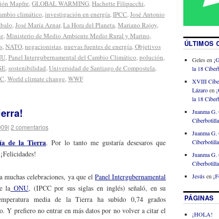
ión Mapfre
,
GLOBAL WARMING
,
Hachette Filipacchi
,
cambio climático
,
investigación en energía
,
IPCC
,
José Antonio
Abalo
,
José María Aznar
,
La Hora del Planeta
,
Mariano Rajoy
,
te
,
Ministerio de Medio Ambiente Medio Rural y Marino
,
ÚLTIMOS 
s
,
NATO
,
negacionistas
,
nuevas fuentes de energía
,
Objetivos
NU
,
Panel Intergubernamental del Cambio Climático
,
polución
,
Geles
en
¡G
SE
,
sostenibilidad
,
Universidad de Santiago de Compostela
,
la 18 Ciberb
SC
,
World climate change
,
WWF
XVIII Cibe
Lázaro
en
¡
la 18 Ciberb
ierra!
Juanma G. 
Ciberbotill
009
|
2 comentarios
Juanma G. 
ía de la Tierra
Ciberbotill
. Por lo tanto me gustaría desesaros que
 ¡Felicidades!
Juanma G. 
Ciberbotill
Jesús
en
¡F
a muchas celebraciones, ya que el
Panel Intergubernamental
e la
ONU
, (IPCC por sus siglas en inglés) señaló, en su
PÁGINAS
emperatura media de la Tierra ha subido 0,74 grados
lo. Y prefiero no entrar en más datos por no volver a citar el
¡HOLA!