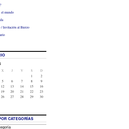
?
x el mundo
ada
 / Invitación al Bierzo
ario
IO
6
X
J
V
S
D
1
2
5
6
7
8
9
12
13
14
15
16
19
20
21
22
23
26
27
28
29
30
POR CATEGORÍAS