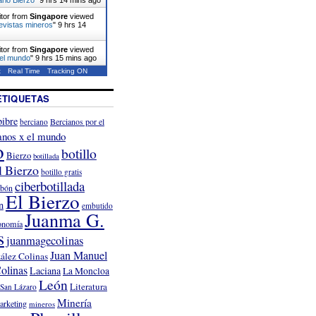
itor from
Singapore
viewed
evistas mineros
"
9 hrs 14
itor from
Singapore
viewed
 el mundo
"
9 hrs 15 mins ago
t
Real Time
Tracking ON
ETIQUETAS
ibre
Bercianos por el
berciano
anos x el mundo
o
botillo
Bierzo
botillada
l Bierzo
botillo gratis
ciberbotillada
rbón
El Bierzo
n
embutido
Juanma G.
onomía
s
juanmagecolinas
Juan Manuel
ález Colinas
olinas
Laciana
La Moncloa
León
Literatura
San Lázaro
Minería
arketing
mineros