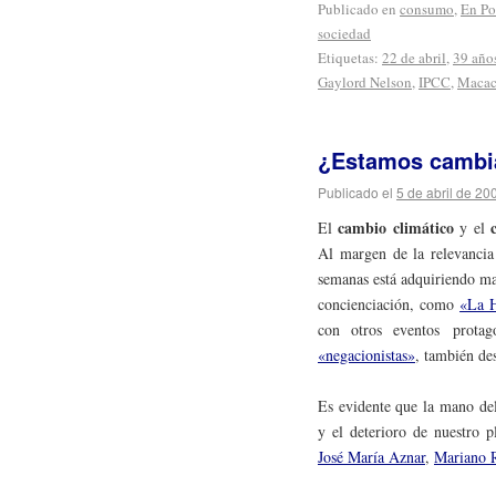
Publicado en
consumo
,
En Po
sociedad
Etiquetas:
22 de abril
,
39 año
Gaylord Nelson
,
IPCC
,
Maca
¿Estamos cambia
Publicado el
5 de abril de 20
cambio climático
El
y el
Al margen de la relevancia 
semanas está adquiriendo ma
concienciación, como
«La H
con otros eventos prota
«negacionistas»
, también de
Es evidente que la mano del
y el deterioro de nuestro p
José María Aznar
,
Mariano 