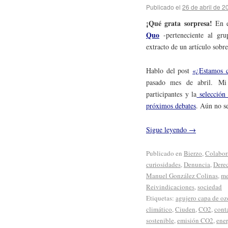
Publicado el
26 de abril de 2
¡Qué grata sorpresa!
En el
Quo
-perteneciente al gru
extracto de un artículo sobr
Hablo del post
«¿Estamos 
pasado mes de abril. Mi 
participantes y la
selección 
próximos debates
. Aún no s
Sigue leyendo
→
Publicado en
Bierzo
,
Colabor
curiosidades
,
Denuncia
,
Dere
Manuel González Colinas
,
me
Reivindicaciones
,
sociedad
Etiquetas:
agujero capa de o
climático
,
Ciuden
,
CO2
,
cont
sostenible
,
emisión CO2
,
ener