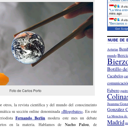
A vis
"
La Mina entr
mins ago
A vis
"
Bercianos x
Get Scrip
NUBE DE 
Bemb
Asturias
Berci
mundo
Bierz
Botillo de
Cacabelos
ca
comunicació
Fabero
Foto de Carlos Porto
gastr
Colina
Juanma Gonz
r otros, la revista científica y del mundo del conocimeinto
González C
emática su sección online denominada
«Blogobates»
. En este
La Moncloa de 
Fernando Berlín
eriodista
modera este mes un debate
Madrid
m
Nacho Palou
pertos en la materia. Hablamos de
, de