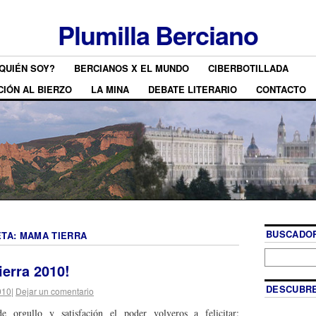
Plumilla Berciano
QUIÉN SOY?
BERCIANOS X EL MUNDO
CIBERBOTILLADA
CIÓN AL BIERZO
LA MINA
DEBATE LITERARIO
CONTACTO
BUSCADOR
ETA:
MAMA TIERRA
Tierra 2010!
DESCUBRE
010
|
Dejar un comentario
e orgullo y satisfación el poder volveros a felicitar: