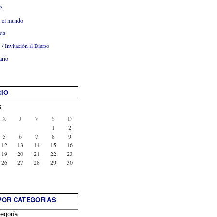
?
x el mundo
ada
 / Invitación al Bierzo
ario
IO
6
X
J
V
S
D
1
2
5
6
7
8
9
12
13
14
15
16
19
20
21
22
23
26
27
28
29
30
POR CATEGORÍAS