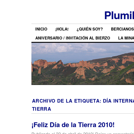
Plumi
INICIO
¡HOLA!
¿QUIÉN SOY?
BERCIANOS
ANIVERSARIO / INVITACIÓN AL BIERZO
LA MIN
ARCHIVO DE LA ETIQUETA:
DÍA INTERN
TIERRA
¡Feliz Día de la Tierra 2010!
Publicado el
22 de abril de 2010
|
Dejar un comentario