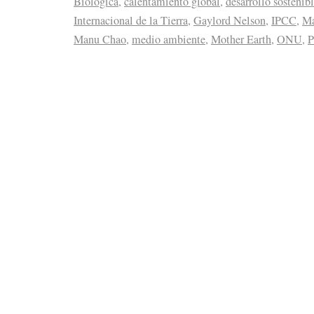
Biológica
,
calentamiento global
,
desarrollo sostenib
Internacional de la Tierra
,
Gaylord Nelson
,
IPCC
,
Ma
Manu Chao
,
medio ambiente
,
Mother Earth
,
ONU
,
P