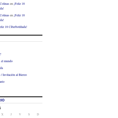
Colinas
en
¡Feliz 18
ada!
Colinas
en
¡Feliz 18
ada!
eliz 18 Ciberbotillada!
?
x el mundo
ada
 / Invitación al Bierzo
ario
IO
6
X
J
V
S
D