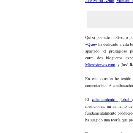
José María Aznar
,
Mariano 
Quizá por este motivo, o po
«Quo»
ha dedicado a esta t
apartado, el prestigioso p
entre dos blogueros ex
José R
Microsiervos.com
, y
En esta ocasión he tenido 
comentarista. A continuació
El
calentamiento global
mediciones, un aumento de l
fundamentalmente producido 
ha surgido una teoría que pr