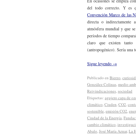
En ocasiones se emplea co
del todo correcto. Y es 
Convención Marco de las N
directa o indirectamente 
atmósfera mundial y que se 
períodos de tiempo comparab
claro que existen tanto
(antropogénico). Sería una t
Sigue leyendo
→
Publicado en
Bierzo
,
curiosi
González Colinas
,
medio amb
Reivindicaciones
,
sociedad
Etiquetas:
agujero capa de o
climático
,
Ciuden
,
CO2
,
cont
sostenible
,
emisión CO2
,
ener
Ciudad de la Energía
,
Fundac
cambio climático
,
investigaci
Abalo
,
José María Aznar
,
La H