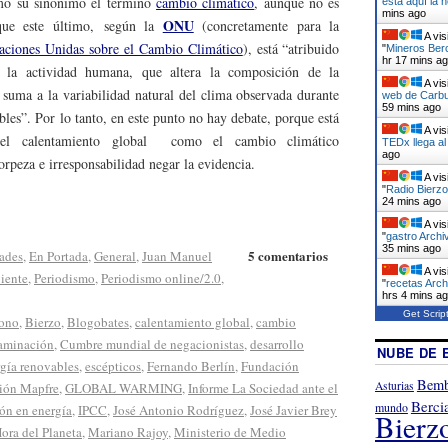
mo su sinónimo el término
cambio climático
, aunque no es
está aquí la 
mins ago
ONU
que este último, según la
(concretamente para la
A vis
aciones Unidas sobre el Cambio Climático
), está “atribuido
"
Mineros Berc
hr 17 mins a
a la actividad humana, que altera la composición de la
A vis
suma a la variabilidad natural del clima observada durante
web de Carbu
59 mins ago
les”. Por lo tanto, en este punto no hay debate, porque está
A vis
 el calentamiento global como el cambio climático
TEDx llega a
ago
orpeza e irresponsabilidad negar la evidencia.
A vis
"
Radio Bierzo
24 mins ago
A vis
"
gastro Archi
35 mins ago
5 comentarios
dades
,
En Portada
,
General
,
Juan Manuel
A vis
iente
,
Periodismo
,
Periodismo online/2.0
,
"
recetas Arch
hrs 4 mins a
Get Scrip
zono
,
Bierzo
,
Blogobates
,
calentamiento global
,
cambio
aminación
,
Cumbre mundial de negacionistas
,
desarrollo
NUBE DE 
gía renovables
,
escépticos
,
Fernando Berlín
,
Fundación
Bemb
Asturias
ión Mapfre
,
GLOBAL WARMING
,
Informe La Sociedad ante el
Berci
mundo
ón en energía
,
IPCC
,
José Antonio Rodríguez
,
José Javier Brey
Bierz
ora del Planeta
,
Mariano Rajoy
,
Ministerio de Medio