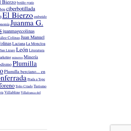
l Bierzo
botillo gratis
ciberbotillada
rbón
El Bierzo
n
embutido
Juanma G.
onomía
s
juanmagecolinas
Juan Manuel
ález Colinas
olinas
Laciana
La Moncloa
León
Literatura
San Lázaro
Minería
arketing
mineros
Plumilla
odismo
no
Plumilla berciano... en
nferrada
Prada a Tope
Toreno
Turismo
Toño Criado
Villablino
era
Villafranca del