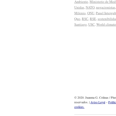
Ambiente
,
Ministerio de Med
Unidas
,
NATO
,
negacionistas
Milenio
,
ONU
,
Panel Intergu
Quo
,
RSC
,
RSE
,
sostenibilid
Santiago
,
USC
,
World climat
© 2020. Juanma G. Colinas / Plum
reservados. |
Aviso Legal
–
Políti
cookies.