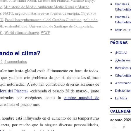
Abalo
,
José María Aznar
,
La Hora del Planeta
,
Mariano Rajoy
,
Juanma G. 
te
,
Ministerio de Medio Ambiente Medio Rural y Marino
,
Ciberbotill
s
,
NATO
,
negacionistas
,
nuevas fuentes de energía
,
Objetivos
Juanma G. 
NU
,
Panel Intergubernamental del Cambio Climático
,
polución
,
Ciberbotill
SE
,
sostenibilidad
,
Universidad de Santiago de Compostela
,
Jesús
en
¡F
SC
,
World climate change
,
WWF
PÁGINAS
ndo el clima?
¡HOLA!
¿Quién soy
09
|
5 comentarios
Bercianos 
calentamiento global
están últimamente en boca de todos.
Ciberbotill
que ya tiene este problema de por sí, durante las últimas
Aniversario
yor notoriedad. A esto han contribuido diversas acciones de
Debate liter
ora del Planeta»
-celebrada el pasado 28 de marzo-, junto
gonizados por escépticos, como la
cumbre mundial de
La Mina
sarrollada el pasado mes.
CALENDAR
 hombre está influyendo en el aumento de las temperaturas
agosto 202
laneta, por mucho que lo nieguen diversas personalidades,
L
M