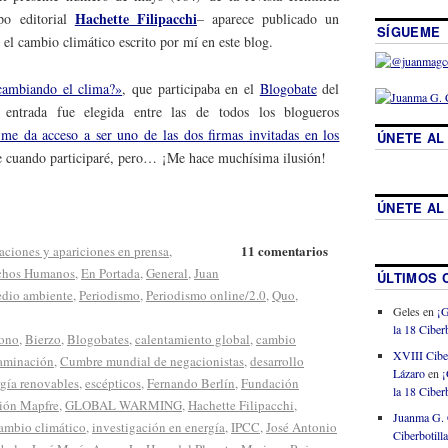
Hachette Filipacchi
po editorial
– aparece publicado un
SÍGUEME
e el cambio climático escrito por mí en este blog.
cambiando el clima?»
, que participaba en el
Blogobate
del
entrada fue elegida entre las de todos los blogueros
me da acceso a ser uno de las dos firmas invitadas en los
ÚNETE AL
e cuando participaré, pero… ¡Me hace muchísima ilusión!
ÚNETE AL
11 comentarios
aciones y apariciones en prensa
,
chos Humanos
,
En Portada
,
General
,
Juan
ÚLTIMOS 
dio ambiente
,
Periodismo
,
Periodismo online/2.0
,
Quo
,
Geles
en
¡G
la 18 Ciberb
zono
,
Bierzo
,
Blogobates
,
calentamiento global
,
cambio
XVIII Cibe
aminación
,
Cumbre mundial de negacionistas
,
desarrollo
Lázaro
en
¡
gía renovables
,
escépticos
,
Fernando Berlín
,
Fundación
la 18 Ciberb
ión Mapfre
,
GLOBAL WARMING
,
Hachette Filipacchi
,
Juanma G. 
cambio climático
,
investigación en energía
,
IPCC
,
José Antonio
Ciberbotill