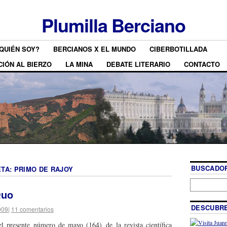
Plumilla Berciano
QUIÉN SOY?
BERCIANOS X EL MUNDO
CIBERBOTILLADA
CIÓN AL BIERZO
LA MINA
DEBATE LITERARIO
CONTACTO
BUSCADOR
ETA:
PRIMO DE RAJOY
Quo
DESCUBRE
009
|
11 comentarios
 presente número de mayo (164) de la revista científica