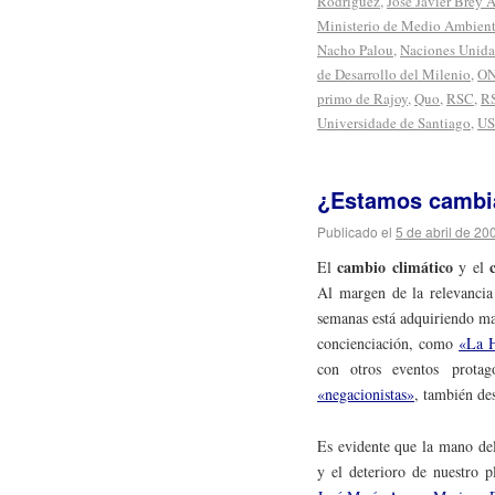
Rodríguez
,
José Javier Brey 
Ministerio de Medio Ambien
Nacho Palou
,
Naciones Unida
de Desarrollo del Milenio
,
O
primo de Rajoy
,
Quo
,
RSC
,
R
Universidade de Santiago
,
U
¿Estamos cambia
Publicado el
5 de abril de 20
cambio climático
El
y el
Al margen de la relevancia 
semanas está adquiriendo ma
concienciación, como
«La H
con otros eventos prota
«negacionistas»
, también de
Es evidente que la mano del
y el deterioro de nuestro p