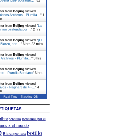
novena Ciberbotillada!…
"
52
itor from
Beijing
viewed
ianos Archivos - Plumilla…
"
1
go
itor from
Beijing
viewed "
La
nión pirateada por…
"
2 hrs
itor from
Beijing
viewed "
¡El
l Bierzo, con…
"
3 hrs 22 mins
itor from
Beijing
viewed
 Archivos - Plumilla…
"
3 hrs
itor from
Beijing
viewed
vos - Plumilla Berciano
"
3 hrs
itor from
Beijing
viewed
ivos - Página 3 de 4 -…
"
4
go
t
Real Time
Tracking ON
ETIQUETAS
ibre
Bercianos por el
berciano
anos x el mundo
o
botillo
Bierzo
botillada