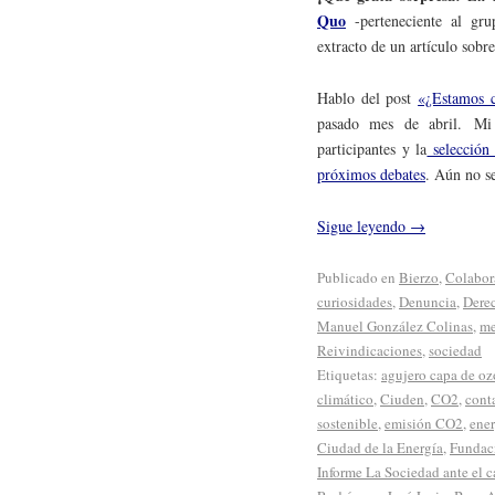
Quo
-perteneciente al gru
extracto de un artículo sobr
Hablo del post
«¿Estamos 
pasado mes de abril. Mi 
participantes y la
selección 
próximos debates
. Aún no s
Sigue leyendo
→
Publicado en
Bierzo
,
Colabor
curiosidades
,
Denuncia
,
Dere
Manuel González Colinas
,
me
Reivindicaciones
,
sociedad
Etiquetas:
agujero capa de o
climático
,
Ciuden
,
CO2
,
cont
sostenible
,
emisión CO2
,
ener
Ciudad de la Energía
,
Fundac
Informe La Sociedad ante el 