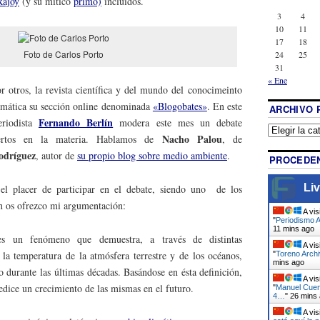
Rajoy
(y su mítico
primo)
incluidos.
3
4
10
11
17
18
Foto de Carlos Porto
24
25
31
« Ene
r otros, la revista científica y del mundo del conocimeinto
emática su sección online denominada
«Blogobates»
. En este
ARCHIVO 
Fernando Berlín
eriodista
modera este mes un debate
Nacho Palou
pertos en la materia. Hablamos de
, de
odríguez
, autor de
su propio blog sobre medio ambiente
.
PROCEDEN
Liv
el placer de participar en el debate, siendo uno de los
n os ofrezco mi argumentación:
A vis
"
Periodismo A
11 mins ago
es un fenómeno que demuestra, a través de distintas
A vis
a temperatura de la atmósfera terrestre y de los océanos,
"
Toreno Archi
mins ago
durante las últimas décadas. Basándose en ésta definición,
A vis
edice un crecimiento de las mismas en el futuro.
"
Manuel Cuen
4…
"
26 mins
A vis