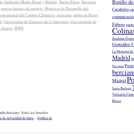
Botillo de
io Ambiente Medio Rural y Marino
,
Nacho Palou
,
Naciones
,
nuevas fuentes de energía
,
Objetivos de Desarrollo del
Cacabelos
ca
bernamental del Cambio Climático
,
polución
,
primo de Rajoy
,
comunicació
ad
,
Universidad de Santiago de Compostela
,
Universidade de
Fabero
gastr
Colina
e change
,
WWF
Juanma Gonz
González C
La Moncloa de 
Madrid
m
Peri
Navidad
bercia
Po
Madrid
Santa Barbara
Valentín Carr
Bierzo
illa Berciano. Todos los derechos
ca de privacidad de datos
–
Política de