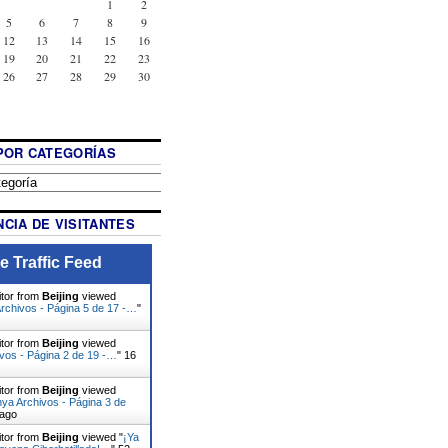
1
2
5
6
7
8
9
12
13
14
15
16
19
20
21
22
23
26
27
28
29
30
POR CATEGORÍAS
CIA DE VISITANTES
e Traffic Feed
itor from
Beijing
viewed
rchivos - Página 5 de 17 -…
"
itor from
Beijing
viewed
vos - Página 2 de 19 -…
"
16
itor from
Beijing
viewed
ya Archivos - Página 3 de
 ago
itor from
Beijing
viewed "
¡Ya