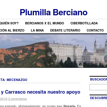
Plumilla Berciano
QUIÉN SOY?
BERCIANOS X EL MUNDO
CIBERBOTILLADA
CIÓN AL BIERZO
LA MINA
DEBATE LITERARIO
CONTACTO
BUSCADOR
ETA:
MECENAZGO
l y Carrasco necesita nuestro apoyo
DESCUBRE
 2014
|
2 comentarios
literario
os teniendo, afortunadamente, un verano muy
. En