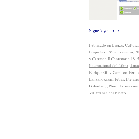
Sigue leyendo
→
Publicado en
Bierzo
,
Cultura
Etiquetas:
199 aniversario
,
20
y Carrasco II Centenario 181
Internacional del Libro
,
dona
Enrique Gil y Carrasco
,
Feria
Lanzanos.com
,
letras
,
literari
Gutenberg
,
Plumilla berciano
Villafranca del Bierzo