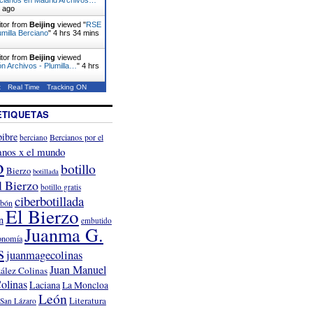
s ago
itor from
Beijing
viewed "
RSE
umilla Berciano
"
4 hrs 34 mins
itor from
Beijing
viewed
n Archivos - Plumilla…
"
4 hrs
t
Real Time
Tracking ON
ETIQUETAS
ibre
Bercianos por el
berciano
anos x el mundo
o
botillo
Bierzo
botillada
l Bierzo
botillo gratis
ciberbotillada
rbón
El Bierzo
n
embutido
Juanma G.
onomía
s
juanmagecolinas
Juan Manuel
ález Colinas
olinas
Laciana
La Moncloa
León
Literatura
San Lázaro