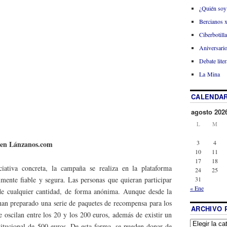
¿Quién soy
Bercianos 
Ciberbotill
Aniversario
Debate liter
La Mina
CALENDAR
agosto 202
L
M
3
4
en Lánzanos.com
10
11
17
18
ciativa concreta, la campaña se realiza en la plataforma
24
25
lmente fiable y segura. Las personas que quieran participar
31
« Ene
e cualquier cantidad, de forma anónima. Aunque desde la
an preparado una serie de paquetes de recompensa para los
ARCHIVO 
 oscilan entre los 20 y los 200 euros, además de existir un
stitucional de 500 euros. De esta forma, se pueden donar de