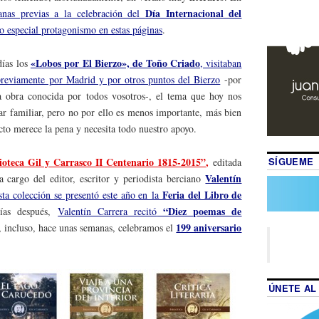
Día Internacional del
anas previas a la celebración del
 especial protagonismo en estas páginas
.
«Lobos por El Bierzo», de Toño Criado
días los
, visitaban
previamente por Madrid y por otros puntos del Bierzo
-por
a obra conocida por todos vosotros-, el tema que hoy nos
tar familiar, pero no por ello es menos importante, más bien
ecto merece la pena y necesita todo nuestro apoyo.
SÍGUEME
ioteca Gil y Carrasco II Centenario 1815-2015”
,
editada
Valentín
 a cargo del editor, escritor y periodista berciano
Feria del Libro de
sta colección se presentó este año en la
“Diez poemas de
ías después,
Valentín Carrera recitó
199 aniversario
, incluso, hace unas semanas, celebramos el
ÚNETE AL