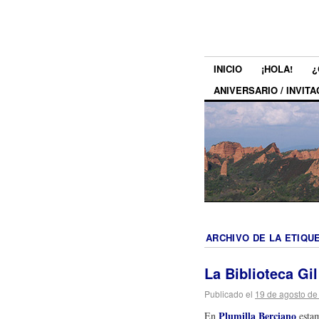
INICIO
¡HOLA!
¿
ANIVERSARIO / INVITA
ARCHIVO DE LA ETIQU
La Biblioteca Gi
Publicado el
19 de agosto de
Plumilla Berciano
En
estam