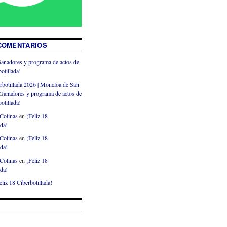
COMENTARIOS
anadores y programa de actos de
otillada!
rbotillada 2026 | Moncloa de San
Ganadores y programa de actos de
otillada!
Colinas
en
¡Feliz 18
ada!
Colinas
en
¡Feliz 18
ada!
Colinas
en
¡Feliz 18
ada!
eliz 18 Ciberbotillada!