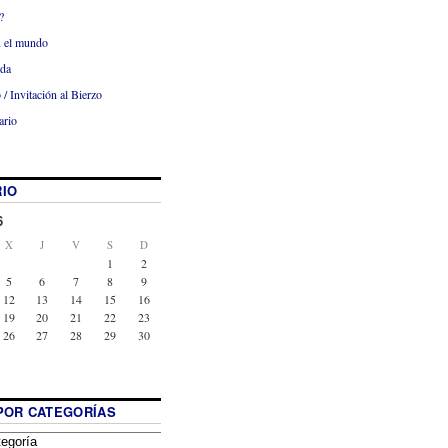
?
x el mundo
ada
 / Invitación al Bierzo
ario
IO
6
X
J
V
S
D
1
2
5
6
7
8
9
12
13
14
15
16
19
20
21
22
23
26
27
28
29
30
POR CATEGORÍAS