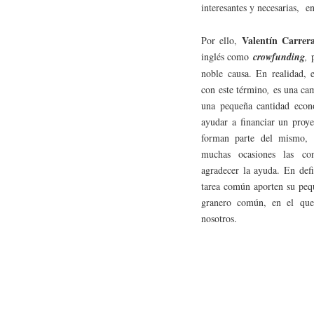
interesantes y necesarias, en
Valentín Carrer
Por ello,
inglés como
crowfunding
,
p
noble causa. En realidad, 
con este término
,
es una ca
una pequeña cantidad econó
ayudar a financiar un proy
forman parte del mismo, 
muchas ocasiones las con
agradecer la ayuda. En defi
tarea común aporten su pequ
granero común, en el que 
nosotros.