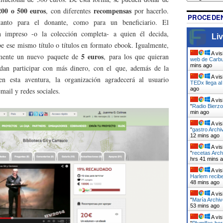
200 o 500 euros
recompensas
, con diferentes
por hacerlo.
PROCEDEN
tanto para el donante, como para un beneficiario. El
 impreso -o la colección completa- a quien él decida,
Liv
e ese mismo título o títulos en formato ebook. Igualmente,
A vis
5 euros
emente un nuevo paquete de
, para los que quieran
web de Carbu
mins ago
dan participar con más dinero, con el que, además de la
A vis
 en esta aventura, la organización agradecerá al usuario
TEDx llega a
ago
mail y redes sociales.
A vis
"
Radio Bierzo
min ago
A vis
"
gastro Archi
12 mins ago
A vis
"
recetas Arch
hrs 41 mins 
A vis
Harlem recib
48 mins ago
A vis
"
María Archiv
53 mins ago
A vis
"
Plumillas be