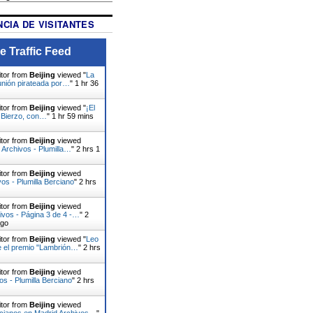
CIA DE VISITANTES
e Traffic Feed
itor from
Beijing
viewed "
La
nión pirateada por…
"
1 hr 36
itor from
Beijing
viewed "
¡El
l Bierzo, con…
"
1 hr 59 mins
itor from
Beijing
viewed
 Archivos - Plumilla…
"
2 hrs 1
itor from
Beijing
viewed
vos - Plumilla Berciano
"
2 hrs
itor from
Beijing
viewed
ivos - Página 3 de 4 -…
"
2
ago
itor from
Beijing
viewed "
Leo
e el premio "Lambrión…
"
2 hrs
itor from
Beijing
viewed
os - Plumilla Berciano
"
2 hrs
itor from
Beijing
viewed
rcianos en Madrid Archivos…
"