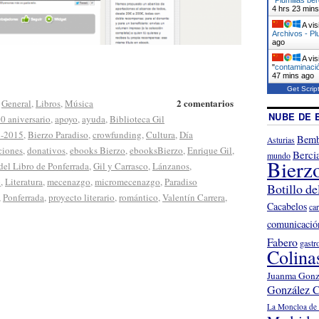
4 hrs 23 min
A vis
Archivos - Pl
ago
A vis
"
contaminació
47 mins ago
Get Scrip
2 comentarios
,
General
,
Libros
,
Música
NUBE DE 
0 aniversario
,
apoyo
,
ayuda
,
Biblioteca Gil
5-2015
,
Bierzo Paradiso
,
crowfunding
,
Cultura
,
Día
Bemb
Asturias
ciones
,
donativos
,
ebooks Bierzo
,
ebooksBierzo
,
Enrique Gil
,
Berci
mundo
Bierz
 del Libro de Ponferrada
,
Gil y Carrasco
,
Lánzanos
,
o
,
Literatura
,
mecenazgo
,
micromecenazgo
,
Paradiso
Botillo de
,
Ponferrada
,
proyecto literario
,
romántico
,
Valentín Carrera
,
Cacabelos
ca
comunicació
Fabero
gastr
Colina
Juanma Gonz
González C
La Moncloa de 