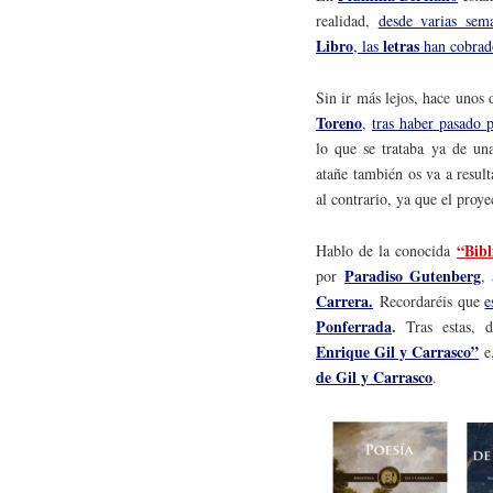
realidad,
desde varias sem
Libro
letras
, las
han cobrado
Sin ir más lejos, hace unos 
Toreno
,
tras haber pasado 
lo que se trataba ya de un
atañe también os va a resul
al contrario, ya que el proy
“Bibl
Hablo de la conocida
Paradiso Gutenberg
por
,
Carrera.
Recordaréis que
e
Ponferrada
.
Tras estas, d
Enrique Gil y Carrasco”
e
de Gil y Carrasco
.