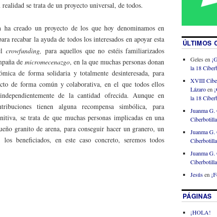
 realidad se trata de un proyecto universal, de todos.
a
ha creado un proyecto de los que hoy denominamos en
ara recabar la ayuda de todos los interesados en apoyar esta
ÚLTIMOS 
el
crowfunding,
para aquellos que no estéis familiarizados
Geles
en
¡G
mpaña de
micromecenazgo
, en la que muchas personas donan
la 18 Ciberb
mica de forma solidaria y totalmente desinteresada, para
XVIII Cibe
ecto de forma común y colaborativa, en el que todos ellos
Lázaro
en
¡
independientemente de la cantidad ofrecida. Aunque en
la 18 Ciberb
tribuciones tienen alguna recompensa simbólica, para
Juanma G. 
nitiva, se trata de que muchas personas implicadas en una
Ciberbotill
eño granito de arena, para conseguir hacer un granero, un
Juanma G. 
los beneficiados, en este caso concreto, seremos todos
Ciberbotill
Juanma G. 
Ciberbotill
Jesús
en
¡F
PÁGINAS
¡HOLA!