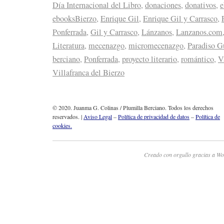
Día Internacional del Libro
,
donaciones
,
donativos
,
e
ebooksBierzo
,
Enrique Gil
,
Enrique Gil y Carrasco
,
Ponferrada
,
Gil y Carrasco
,
Lánzanos
,
Lanzanos.com
Literatura
,
mecenazgo
,
micromecenazgo
,
Paradiso G
berciano
,
Ponferrada
,
proyecto literario
,
romántico
,
V
Villafranca del Bierzo
© 2020. Juanma G. Colinas / Plumilla Berciano. Todos los derechos
reservados. |
Aviso Legal
–
Política de privacidad de datos
–
Política de
cookies.
Creado con orgullo gracias a Wo