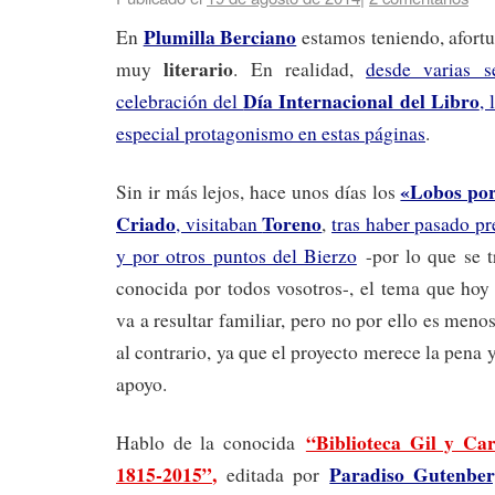
Plumilla Berciano
En
estamos teniendo, afort
literario
muy
. En realidad,
desde varias s
Día Internacional del Libro
celebración del
, 
especial protagonismo en estas páginas
.
«Lobos por
Sin ir más lejos, hace unos días los
Criado
Toreno
, visitaban
,
tras haber pasado p
y por otros puntos del Bierzo
-por lo que se t
conocida por todos vosotros-, el tema que hoy
va a resultar familiar, pero no por ello es men
al contrario, ya que el proyecto merece la pena 
apoyo.
“Biblioteca Gil y Ca
Hablo de la conocida
1815-2015”
,
Paradiso Gutenber
editada por