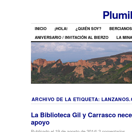
Plumi
INICIO
¡HOLA!
¿QUIÉN SOY?
BERCIANOS
ANIVERSARIO / INVITACIÓN AL BIERZO
LA MIN
ARCHIVO DE LA ETIQUETA:
LANZANOS
La Biblioteca Gil y Carrasco nece
apoyo
Publicado el
19 de agosto de 2014
|
2 comentarios