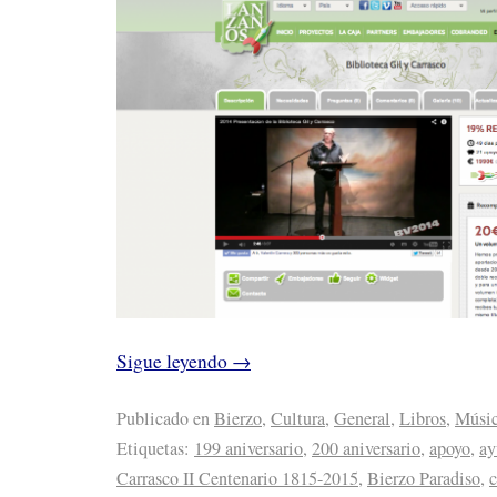
Sigue leyendo
→
Publicado en
Bierzo
,
Cultura
,
General
,
Libros
,
Músi
Etiquetas:
199 aniversario
,
200 aniversario
,
apoyo
,
ay
Carrasco II Centenario 1815-2015
,
Bierzo Paradiso
,