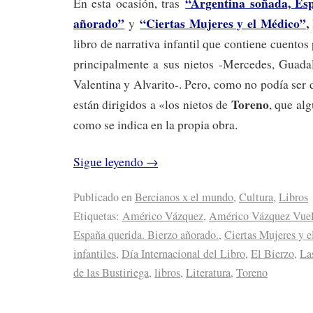
“Argentina soñada, Esp
En esta ocasión, tras
añorado”
“Ciertas Mujeres y el Médico”
,
y
libro de narrativa infantil que contiene cuentos
principalmente a sus nietos -Mercedes, Guadal
Valentina y Alvarito-. Pero, como no podía ser 
Toreno
están dirigidos a «los nietos de
, que al
como se indica en la propia obra.
Sigue leyendo
→
Publicado en
Bercianos x el mundo
,
Cultura
,
Libros
Etiquetas:
Américo Vázquez
,
Américo Vázquez Vuel
España querida. Bierzo añorado.
,
Ciertas Mujeres y 
infantiles
,
Día Internacional del Libro
,
El Bierzo
,
La
de las Bustiriega
,
libros
,
Literatura
,
Toreno