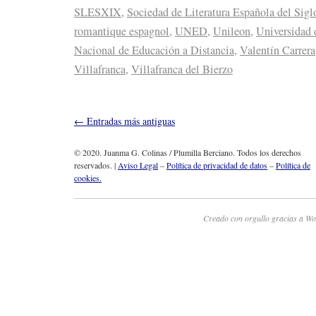
SLESXIX
,
Sociedad de Literatura Española del Sig
romantique espagnol
,
UNED
,
Unileon
,
Universidad 
Nacional de Educación a Distancia
,
Valentín Carrera
Villafranca
,
Villafranca del Bierzo
←
Entradas más antiguas
© 2020. Juanma G. Colinas / Plumilla Berciano. Todos los derechos
reservados. |
Aviso Legal
–
Política de privacidad de datos
–
Política de
cookies.
Creado con orgullo gracias a Wo