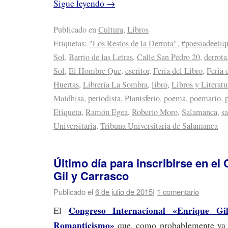
Sigue leyendo
→
Publicado en
Cultura
,
Libros
Etiquetas:
"Los Restos de la Derrota"
,
#poesiadeetiq
Sol
,
Barrio de las Letras
,
Calle San Pedro 20
,
derrota
Sol
,
El Hombre Que
,
escritor
,
Feria del Libro
,
Feria 
Huertas
,
Librería La Sombra
,
libro
,
Libros y Literatu
Maidhisa
,
periodista
,
Planisferio
,
poema
,
poemario
,
Etiqueta
,
Ramón Egea
,
Roberto Moro
,
Salamanca
,
s
Universitaria
,
Tribuna Universitaria de Salamanca
Último día para inscribirse en el
Gil y Carrasco
Publicado el
6 de julio de 2015
|
1 comentario
Congreso Internacional «Enrique G
El
Romanticismo»
que, como probablemente ya s