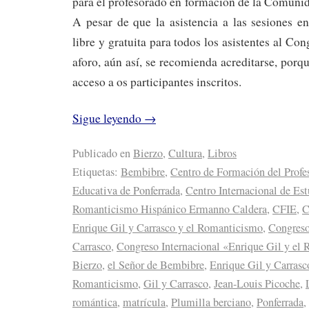
para el profesorado en formación de la Comunid
A pesar de que la asistencia a las sesiones e
libre y gratuita para todos los asistentes al Co
aforo, aún así, se recomienda acreditarse, porq
acceso a os participantes inscritos.
Sigue leyendo
→
Publicado en
Bierzo
,
Cultura
,
Libros
Etiquetas:
Bembibre
,
Centro de Formación del Profe
Educativa de Ponferrada
,
Centro Internacional de Est
Romanticismo Hispánico Ermanno Caldera
,
CFIE
,
C
Enrique Gil y Carrasco y el Romanticismo
,
Congreso
Carrasco
,
Congreso Internacional «Enrique Gil y el
Bierzo
,
el Señor de Bembibre
,
Enrique Gil y Carrasc
Romanticismo
,
Gil y Carrasco
,
Jean-Louis Picoche
,
romántica
,
matrícula
,
Plumilla berciano
,
Ponferrada
,