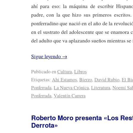
ahí para eso: la máquina de escribir Hispan
padre, con la que hizo sus primeros escritos.
ponferradino que nació en el año de la revoluci
en el sustrato del adolescente que se enamora c
del adulto que va aplazando sueños mientras se 
Sigue leyendo
→
Publicado en
Cultura
,
Libros
Etiquetas:
Ahi Estamos
,
Bierzo
,
David Rubio
,
El Bi
Ponferrada
,
La Nueva Crónica
,
Literatura
,
Noemí Sa
Ponferrada
,
Valentín Carrera
Roberto Moro presenta «Los Rest
Derrota»