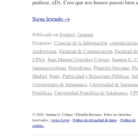
pudiese, xD). Creo que nos hemos puesto bien al
Sigue leyendo
→
Publicado en
Eventos
,
General
Etiquetas:
Ciencias de la Información
,
comunicación
Audiovisual
,
Facultad de Comunicación
,
Facultad d
UPSA
,
Juan Manuel González Colinas
,
Juanma G. C
juanmagecolinas
,
Periodismo
,
Plumilla berciano
,
Plu
Madrid
,
Ponti
,
Publicidad y Relaciones Públicas
,
Sa
Universitaria de Salamanca
,
Universidad de Salaman
Pontificia
,
Universidad Pontificia de Salamanca
,
UP
© 2020. Juanma G. Colinas / Plumilla Berciano. Todos los derechos
reservados. |
Aviso Legal
–
Política de privacidad de datos
–
Política de
cookies.