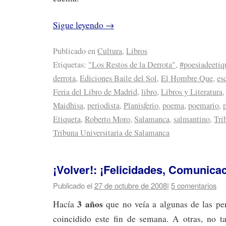
Sigue leyendo
→
Publicado en
Cultura
,
Libros
Etiquetas:
"Los Restos de la Derrota"
,
#poesiadeetiq
derrota
,
Ediciones Baile del Sol
,
El Hombre Que
,
esc
Feria del Libro de Madrid
,
libro
,
Libros y Literatura
Maidhisa
,
periodista
,
Planisferio
,
poema
,
poemario
,
Etiqueta
,
Roberto Moro
,
Salamanca
,
salmantino
,
Tri
Tribuna Universitaria de Salamanca
¡Volver!: ¡Felicidades, Comunica
Publicado el
27 de octubre de 2008
|
5 comentarios
3 años
Hacía
que no veía a algunas de las pe
coincidido este fin de semana. A otras, no t