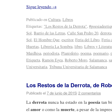
Sigue leyendo
→
Publicado en
Cultura
,
Libros
Etiquetas:
"Los Restos de la Derrota"
,
#poesiadeetiq
Sol
,
Barrio de las Letras
,
Calle San Pedro 20
,
derrota
Sol
,
El Hombre Que
,
escritor
,
Feria del Libro
,
Feria 
Huertas
,
Librería La Sombra
,
libro
,
Libros y Literatu
Maidhisa
,
periodista
,
Planisferio
,
poema
,
poemario
,
Etiqueta
,
Ramón Egea
,
Roberto Moro
,
Salamanca
,
s
Universitaria
,
Tribuna Universitaria de Salamanca
Los Restos de la Derrota, de Ro
Publicado el
7 de junio de 2015
|
2 comentarios
derrota
poesía
La
nunca ha estado en la
tan b
amor
muerte
el
o como la
, a pesar de la impre