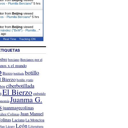
ivos - Plumilla Berciano
"
5 hrs
itor from
Beijing
viewed
s - Plumilla Berciano
"
5 hrs
itor from
Beijing
viewed
rnández ("BxM") - Plumilla…
"
s ago
t
Real Time
Tracking ON
ETIQUETAS
ibre
Bercianos por el
berciano
anos x el mundo
o
botillo
Bierzo
botillada
l Bierzo
botillo gratis
ciberbotillada
rbón
El Bierzo
n
embutido
Juanma G.
onomía
s
juanmagecolinas
Juan Manuel
ález Colinas
olinas
Laciana
La Moncloa
León
Literatura
San Lázaro