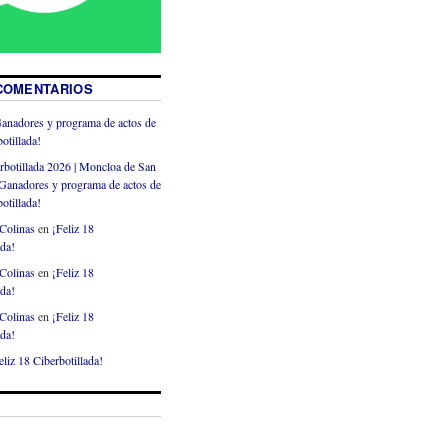
COMENTARIOS
anadores y programa de actos de
otillada!
rbotillada 2026 | Moncloa de San
Ganadores y programa de actos de
otillada!
Colinas
en
¡Feliz 18
ada!
Colinas
en
¡Feliz 18
ada!
Colinas
en
¡Feliz 18
ada!
eliz 18 Ciberbotillada!