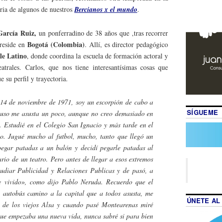
oria de algunos de nuestros
Bercianos x el mundo
.
García Ruiz,
un ponferradino de 38 años que ,tras recorrer
Bogotá (Colombia)
reside en
. Allí, es director pedagógico
e Latino
, donde coordina la escuela de formación actoral y
eatrales. Carlos, que nos tiene interesantísimas cosas que
e su perfil y trayectoria.
 14 de noviembre de 1971, soy un escorpión de cabo a
SÍGUEME
cluso me asusta un poco, aunque no creo demasiado en
. Estudié en el Colegio San Ignacio y más tarde en el
co. Jugué mucho al futbol, mucho, tanto que llegó un
egar patadas a un balón y decidí pegarle patadas al
ario de un teatro. Pero antes de llegar a esos extremos
udiar Publicidad y Relaciones Publicas y de pasó, a
he vivido», como dijo Pablo Neruda. Recuerdo que el
l autobús camino a la capital que a todos asusta, me
ÚNETE AL
la de los viejos Alsa y cuando pasé Montearenas miré
ue empezaba una nueva vida, nunca sabré si para bien