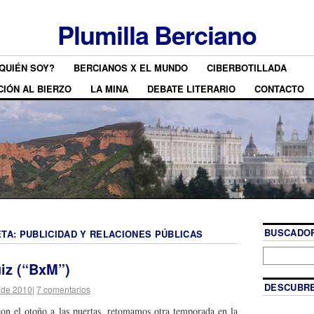
Plumilla Berciano
QUIÉN SOY?
BERCIANOS X EL MUNDO
CIBERBOTILLADA
CIÓN AL BIERZO
LA MINA
DEBATE LITERARIO
CONTACTO
BUSCADOR
ETA:
PUBLICIDAD Y RELACIONES PÚBLICAS
iz (“BxM”)
DESCUBRE
 de 2010
|
7 comentarios
on el otoño a las puertas, retomamos otra temporada en la