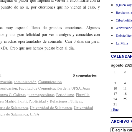
imaginar el placer que supondría volver a encontrarse con la
¿Quién soy
puntito de no ir, por cuestiones que no vienen al caso, y
Bercianos 
Ciberbotill
a muy especial lleno de grandes emociones. Algunos
Aniversario
dos y una gran felicidad por ver a amigos y conocidos con
Debate liter
y muchas oportunidades de coincidir. Casi 3 días sin parar
La Mina
 xD). Creo que nos hemos puesto bien al día.
CALENDAR
agosto 202
L
M
5 comentarios
l
ormación
,
comunicación
,
Comunicación
3
4
municación
,
Facultad de Comunicación de la UPSA
,
Juan
10
11
17
18
anma G. Colinas
,
juanmagecolinas
,
Periodismo
,
Plumilla
24
25
. en Madrid
,
Ponti
,
Publicidad y Relaciones Públicas
,
31
aria de Salamanca
,
Universidad de Salamanca
,
Universidad
« Ene
icia de Salamanca
,
UPSA
ARCHIVO 