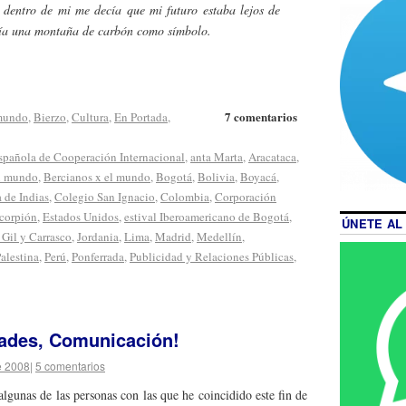
 dentro de mi me decía que mi futuro estaba lejos de
nía una montaña de carbón como símbolo.
7 comentarios
 mundo
,
Bierzo
,
Cultura
,
En Portada
,
spañola de Cooperación Internacional
,
anta Marta
,
Aracataca
,
el mundo
,
Bercianos x el mundo
,
Bogotá
,
Bolivia
,
Boyacá
,
 de Indias
,
Colegio San Ignacio
,
Colombia
,
Corporación
corpión
,
Estados Unidos
,
estival Iberoamericano de Bogotá
,
ÚNETE AL
o Gil y Carrasco
,
Jordania
,
Lima
,
Madrid
,
Medellín
,
alestina
,
Perú
,
Ponferrada
,
Publicidad y Relaciones Públicas
,
idades, Comunicación!
e 2008
|
5 comentarios
lgunas de las personas con las que he coincidido este fin de