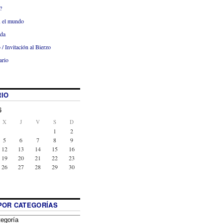
?
x el mundo
ada
 / Invitación al Bierzo
ario
IO
6
X
J
V
S
D
1
2
5
6
7
8
9
12
13
14
15
16
19
20
21
22
23
26
27
28
29
30
POR CATEGORÍAS