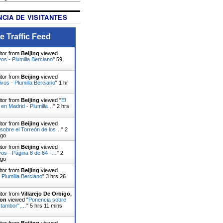
CIA DE VISITANTES
e Traffic Feed
itor from
Beijing
viewed
vos - Plumilla Berciano
"
59
itor from
Beijing
viewed
ivos - Plumilla Berciano
"
1 hr
itor from
Beijing
viewed "
El
, en Madrid - Plumilla…
"
2 hrs
itor from
Beijing
viewed
sobre el Torreón de los…
"
2
ago
itor from
Beijing
viewed
vos - Página 8 de 64 -…
"
2
ago
itor from
Beijing
viewed
 Plumilla Berciano
"
3 hrs 26
itor from
Villarejo De Orbigo,
eon
viewed "
Ponencia sobre
el tambor",…
"
5 hrs 11 mins
itor from
Beijing
viewed