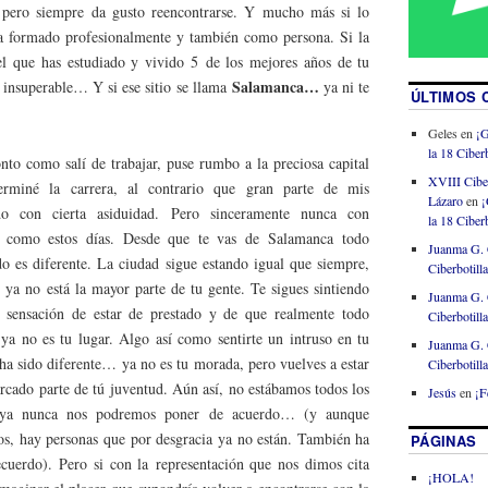
 pero siempre da gusto reencontrarse. Y mucho más si lo
ha formado profesionalmente y también como persona. Si la
el que has estudiado y vivido 5 de los mejores años de tu
Salamanca…
 insuperable… Y si ese sitio se llama
ya ni te
ÚLTIMOS 
Geles
en
¡G
la 18 Ciberb
nto como salí de trabajar, puse rumbo a la preciosa capital
XVIII Cibe
rminé la carrera, al contrario que gran parte de mis
Lázaro
en
¡
do con cierta asiduidad. Pero sinceramente nunca con
la 18 Ciberb
r como estos días. Desde que te vas de Salamanca todo
Juanma G. 
 es diferente. La ciudad sigue estando igual que siempre,
Ciberbotill
 ya no está la mayor parte de tu gente. Te sigues sintiendo
Juanma G. 
 sensación de estar de prestado y de que realmente todo
Ciberbotill
 ya no es tu lugar. Algo así como sentirte un intruso en tu
Juanma G. 
 ha sido diferente… ya no es tu morada, pero vuelves a estar
Ciberbotill
rcado parte de tú juventud. Aún así, no estábamos todos los
Jesús
en
¡F
ya nunca nos podremos poner de acuerdo… (y aunque
os, hay personas que por desgracia ya no están. También ha
PÁGINAS
uerdo). Pero si con la representación que nos dimos cita
¡HOLA!