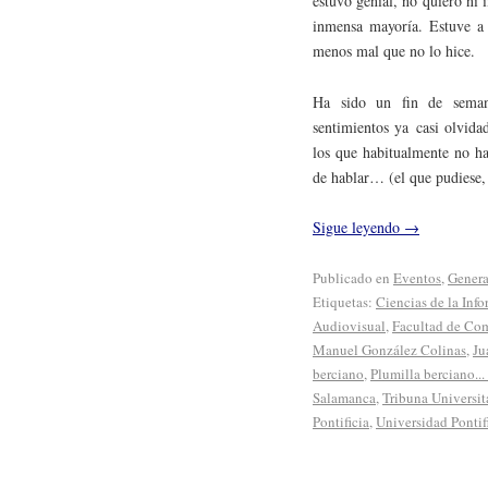
estuvo genial, no quiero ni 
inmensa mayoría. Estuve a 
menos mal que no lo hice.
Ha sido un fin de seman
sentimientos ya casi olvida
los que habitualmente no ha
de hablar… (el que pudiese,
Sigue leyendo
→
Publicado en
Eventos
,
Genera
Etiquetas:
Ciencias de la Inf
Audiovisual
,
Facultad de Co
Manuel González Colinas
,
Ju
berciano
,
Plumilla berciano..
Salamanca
,
Tribuna Universit
Pontificia
,
Universidad Pontif