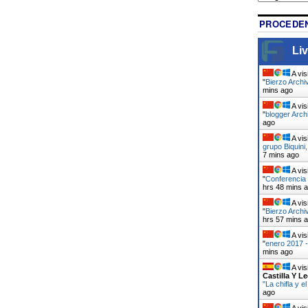
PROCEDEN
Liv
A vis
"
Bierzo Archi
mins ago
A vis
"
blogger Arch
ago
A vis
grupo Biquini
7 mins ago
A vis
"
Conferencia 
hrs 48 mins 
A vis
"
Bierzo Archi
hrs 57 mins 
A vis
"
enero 2017 -
mins ago
A vis
Castilla Y L
"La chifla y 
ago
A vis