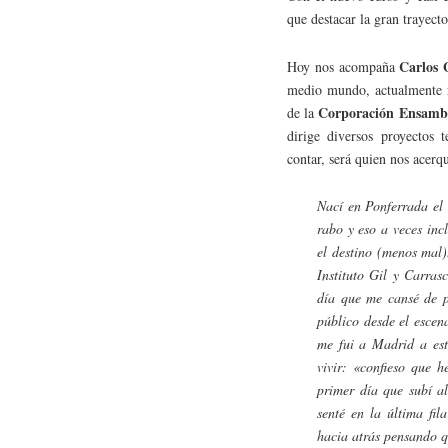
que destacar la gran trayect
Carlos 
Hoy nos acompaña
medio mundo, actualmente 
Corporación Ensambl
de la
dirige diversos proyectos t
contar, será quien nos acerqu
Nací en Ponferrada el
rabo y eso a veces in
el destino (menos mal)
Instituto Gil y Carras
día que me cansé de p
público desde el escen
me fui a Madrid a est
vivir: «confieso que 
primer día que subí a
senté en la última fi
hacia atrás pensando q