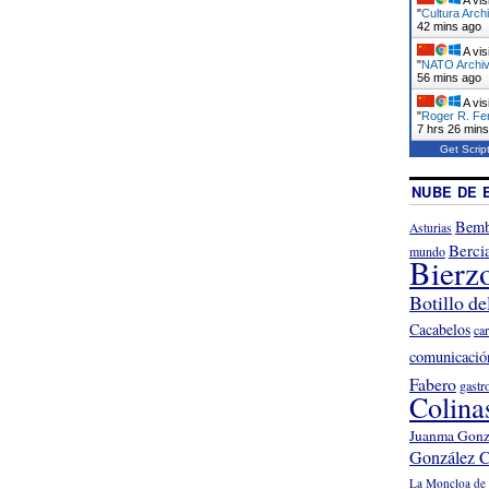
"
Cultura Arch
42 mins ago
A vis
"
NATO Archivo
56 mins ago
A vis
"
Roger R. Fe
7 hrs 26 min
Get Scrip
NUBE DE 
Bemb
Asturias
Berci
mundo
Bierz
Botillo de
Cacabelos
ca
comunicació
Fabero
gastr
Colina
Juanma Gonz
González C
La Moncloa de 