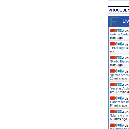
PROCEDEN
Liv
A vis
web de Carbu
mins ago
A vis
TEDx llega a
ago
A vis
"
Radio Bierzo
mins ago
A vis
"
gastro Archi
18 mins ago
A vis
"
recetas Arch
hrs 47 mins 
A vis
Harlem recib
54 mins ago
A vis
"
María Archiv
59 mins ago
A vis
"
Plumillas be