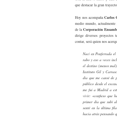
que destacar la gran trayect
Carlos 
Hoy nos acompaña
medio mundo, actualmente 
Corporación Ensambl
de la
dirige diversos proyectos t
contar, será quien nos acerqu
Nací en Ponferrada el
rabo y eso a veces in
el destino (menos mal)
Instituto Gil y Carras
día que me cansé de p
público desde el escen
me fui a Madrid a est
vivir: «confieso que 
primer día que subí a
senté en la última fi
hacia atrás pensando q