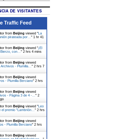
CIA DE VISITANTES
e Traffic Feed
itor from
Beijing
viewed "
La
nión pirateada por…
"
1 hr 41
itor from
Beijing
viewed "
¡El
l Bierzo, con…
"
2 hrs 4 mins
itor from
Beijing
viewed
 Archivos - Plumilla…
"
2 hrs 7
itor from
Beijing
viewed
vos - Plumilla Berciano
"
2 hrs
itor from
Beijing
viewed
ivos - Página 3 de 4 -…
"
2
ago
itor from
Beijing
viewed "
Leo
e el premio "Lambrión…
"
2 hrs
itor from
Beijing
viewed
os - Plumilla Berciano
"
2 hrs
itor from
Beijing
viewed
rcianos en Madrid Archivos…
"