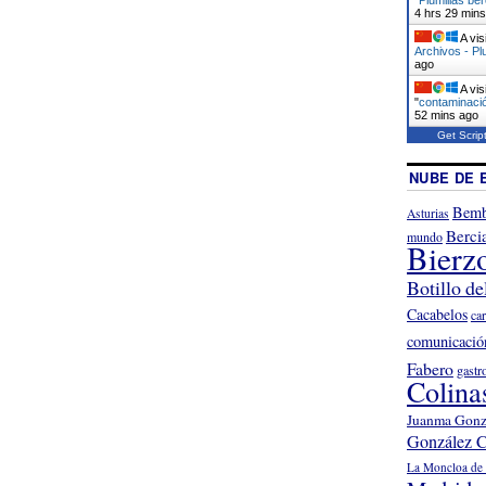
4 hrs 29 min
A vis
Archivos - Pl
ago
A vis
"
contaminació
52 mins ago
Get Scrip
NUBE DE 
Bemb
Asturias
Berci
mundo
Bierz
Botillo de
Cacabelos
ca
comunicació
Fabero
gastr
Colina
Juanma Gonz
González C
La Moncloa de 