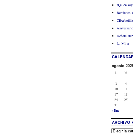
¿Quién soy
Bercianos 
Ciberbotill
Aniversario
Debate liter
La Mina
CALENDAR
agosto 202
L
M
3
4
10
11
17
18
24
25
31
« Ene
ARCHIVO 