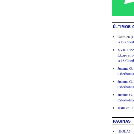
ÚLTIMOS 
Geles
en
¡G
la 18 Ciberb
XVIII Cibe
Lázaro
en
¡
la 18 Ciberb
Juanma G. 
Ciberbotill
Juanma G. 
Ciberbotill
Juanma G. 
Ciberbotill
Jesús
en
¡F
PÁGINAS
¡HOLA!