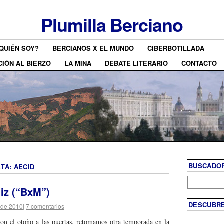
Plumilla Berciano
QUIÉN SOY?
BERCIANOS X EL MUNDO
CIBERBOTILLADA
CIÓN AL BIERZO
LA MINA
DEBATE LITERARIO
CONTACTO
BUSCADOR
ETA:
AECID
iz (“BxM”)
DESCUBRE
 de 2010
|
7 comentarios
on el otoño a las puertas, retomamos otra temporada en la