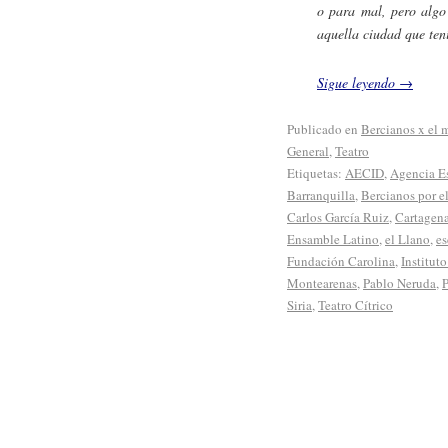
o para mal, pero algo
aquella ciudad que te
Sigue leyendo
→
Publicado en
Bercianos x el
General
,
Teatro
Etiquetas:
AECID
,
Agencia E
Barranquilla
,
Bercianos por 
Carlos García Ruiz
,
Cartagena
Ensamble Latino
,
el Llano
,
es
Fundación Carolina
,
Institut
Montearenas
,
Pablo Neruda
,
P
Siria
,
Teatro Cítrico