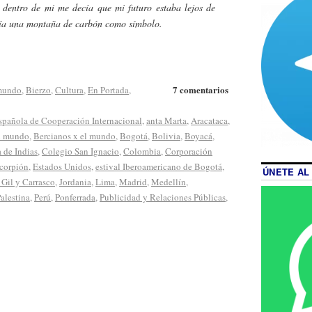
 dentro de mi me decía que mi futuro estaba lejos de
nía una montaña de carbón como símbolo.
7 comentarios
 mundo
,
Bierzo
,
Cultura
,
En Portada
,
spañola de Cooperación Internacional
,
anta Marta
,
Aracataca
,
el mundo
,
Bercianos x el mundo
,
Bogotá
,
Bolivia
,
Boyacá
,
 de Indias
,
Colegio San Ignacio
,
Colombia
,
Corporación
corpión
,
Estados Unidos
,
estival Iberoamericano de Bogotá
,
ÚNETE AL
o Gil y Carrasco
,
Jordania
,
Lima
,
Madrid
,
Medellín
,
alestina
,
Perú
,
Ponferrada
,
Publicidad y Relaciones Públicas
,