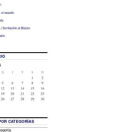
?
x el mundo
ada
 / Invitación al Bierzo
ario
IO
6
X
J
V
S
D
1
2
5
6
7
8
9
12
13
14
15
16
19
20
21
22
23
26
27
28
29
30
POR CATEGORÍAS