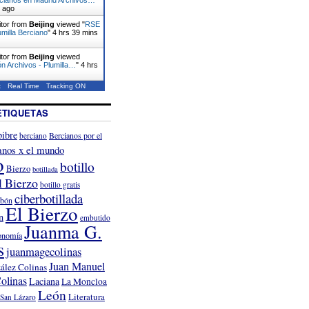
s ago
itor from
Beijing
viewed "
RSE
umilla Berciano
"
4 hrs 39 mins
itor from
Beijing
viewed
n Archivos - Plumilla…
"
4 hrs
t
Real Time
Tracking ON
ETIQUETAS
ibre
Bercianos por el
berciano
anos x el mundo
o
botillo
Bierzo
botillada
l Bierzo
botillo gratis
ciberbotillada
rbón
El Bierzo
n
embutido
Juanma G.
onomía
s
juanmagecolinas
Juan Manuel
ález Colinas
olinas
Laciana
La Moncloa
León
Literatura
San Lázaro