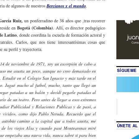
oria de algunos de nuestros
Bercianos x el mundo
.
García Ruiz,
un ponferradino de 38 años que ,tras recorrer
Bogotá (Colombia)
reside en
. Allí, es director pedagógico
e Latino
, donde coordina la escuela de formación actoral y
eatrales. Carlos, que nos tiene interesantísimas cosas que
e su perfil y trayectoria.
 14 de noviembre de 1971, soy un escorpión de cabo a
SÍGUEME
cluso me asusta un poco, aunque no creo demasiado en
. Estudié en el Colegio San Ignacio y más tarde en el
co. Jugué mucho al futbol, mucho, tanto que llegó un
egar patadas a un balón y decidí pegarle patadas al
ario de un teatro. Pero antes de llegar a esos extremos
udiar Publicidad y Relaciones Publicas y de pasó, a
he vivido», como dijo Pablo Neruda. Recuerdo que el
l autobús camino a la capital que a todos asusta, me
ÚNETE AL
la de los viejos Alsa y cuando pasé Montearenas miré
ue empezaba una nueva vida, nunca sabré si para bien