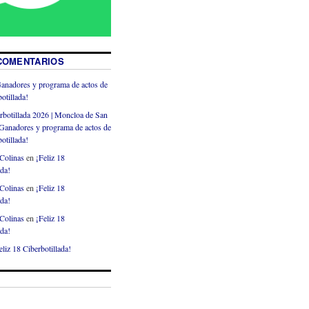
COMENTARIOS
anadores y programa de actos de
otillada!
rbotillada 2026 | Moncloa de San
Ganadores y programa de actos de
otillada!
Colinas
en
¡Feliz 18
ada!
Colinas
en
¡Feliz 18
ada!
Colinas
en
¡Feliz 18
ada!
eliz 18 Ciberbotillada!