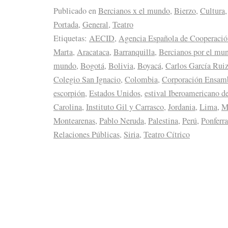
Publicado en
Bercianos x el mundo
,
Bierzo
,
Cultura
Portada
,
General
,
Teatro
Etiquetas:
AECID
,
Agencia Española de Cooperación
Marta
,
Aracataca
,
Barranquilla
,
Bercianos por el mu
mundo
,
Bogotá
,
Bolivia
,
Boyacá
,
Carlos García Rui
Colegio San Ignacio
,
Colombia
,
Corporación Ensamb
escorpión
,
Estados Unidos
,
estival Iberoamericano d
Carolina
,
Instituto Gil y Carrasco
,
Jordania
,
Lima
,
M
Montearenas
,
Pablo Neruda
,
Palestina
,
Perú
,
Ponferr
Relaciones Públicas
,
Siria
,
Teatro Cítrico