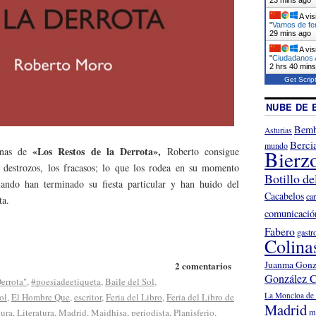
A vis
"
Vamos de fer
29 mins ago
A vis
"
Ciudadanos A
2 hrs 40 min
Get Scrip
NUBE DE 
Bemb
Asturias
Berci
mundo
«Los Restos de la Derrota»,
nas de
Roberto consigue
Bierz
s destrozos, los fracasos; lo que los rodea en su momento
Botillo de
ndo han terminado su fiesta particular y han huido del
Cacabelos
ca
ta.
comunicació
Fabero
gastr
Colina
Juanma Gonz
2 comentarios
González C
Derrota"
,
#poesiadeetiqueta
,
Baile del Sol
,
La Moncloa de 
ol
,
El Hombre Que
,
escritor
,
Feria del Libro
,
Feria del Libro de
Madrid
tura
,
Literatura
,
Madrid
,
Maidhisa
,
periodista
,
Planisferio
,
m