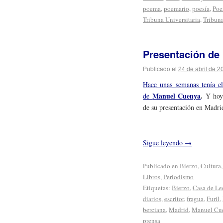
poema
,
poemario
,
poesía
,
Poe
Tribuna Universitaria
,
Tribuna
Presentación de 
Publicado el
24 de abril de 2
Hace unas semanas tenía e
Manuel Cuenya
.
de
Y hoy
de su presentación en Madri
Sigue leyendo
→
Publicado en
Bierzo
,
Cultura
Libros
,
Periodismo
Etiquetas:
Bierzo
,
Casa de Le
diarios
,
escritor
,
fragua
,
Furil
,
berciana
,
Madrid
,
Manuel Cu
prensa