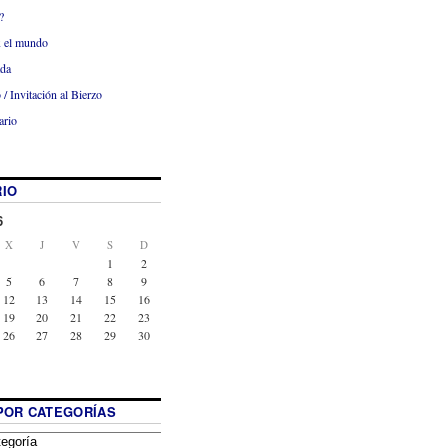
?
x el mundo
ada
 / Invitación al Bierzo
ario
IO
6
X
J
V
S
D
1
2
5
6
7
8
9
12
13
14
15
16
19
20
21
22
23
26
27
28
29
30
POR CATEGORÍAS