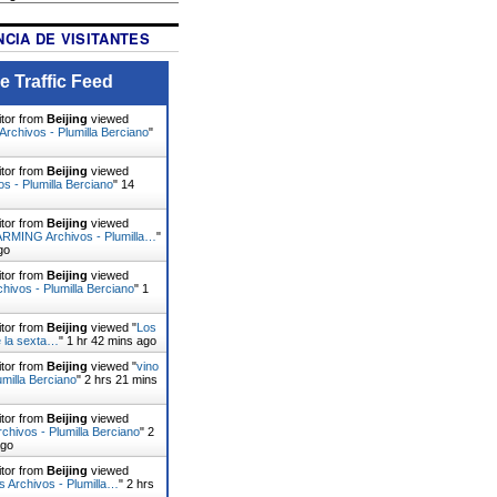
CIA DE VISITANTES
e Traffic Feed
itor from
Beijing
viewed
rchivos - Plumilla Berciano
"
itor from
Beijing
viewed
vos - Plumilla Berciano
"
14
itor from
Beijing
viewed
MING Archivos - Plumilla…
"
go
itor from
Beijing
viewed
hivos - Plumilla Berciano
"
1
itor from
Beijing
viewed "
Los
 la sexta…
"
1 hr 42 mins ago
itor from
Beijing
viewed "
vino
umilla Berciano
"
2 hrs 21 mins
itor from
Beijing
viewed
chivos - Plumilla Berciano
"
2
ago
itor from
Beijing
viewed
 Archivos - Plumilla…
"
2 hrs