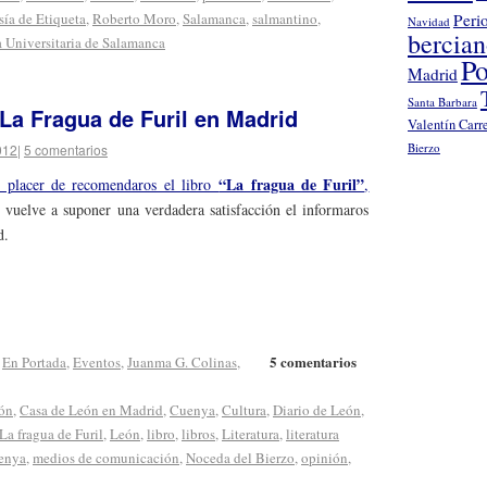
sía de Etiqueta
,
Roberto Moro
,
Salamanca
,
salmantino
,
Peri
Navidad
bercia
 Universitaria de Salamanca
Po
Madrid
Santa Barbara
La Fragua de Furil en Madrid
Valentín Carr
Bierzo
012
|
5 comentarios
“La fragua de Furil”
l placer de recomendaros el libro
,
 vuelve a suponer una verdadera satisfacción el informaros
d.
5 comentarios
,
En Portada
,
Eventos
,
Juanma G. Colinas
,
ón
,
Casa de León en Madrid
,
Cuenya
,
Cultura
,
Diario de León
,
La fragua de Furil
,
León
,
libro
,
libros
,
Literatura
,
literatura
enya
,
medios de comunicación
,
Noceda del Bierzo
,
opinión
,