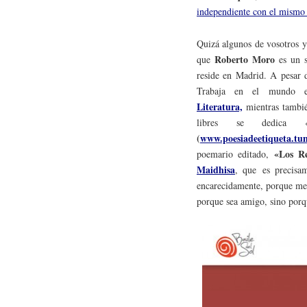
independiente con el mism
Quizá algunos de vosotros y
Roberto Moro
que
es un s
reside en Madrid. A pesar d
Trabaja en el mundo ed
Literatura,
mientras tambi
libres se dedica «
(
www.poesiadeetiqueta.tu
«Los Re
poemario editado,
Maidhisa
, que
es precisa
encarecidamente, porque mer
porque sea amigo, sino por