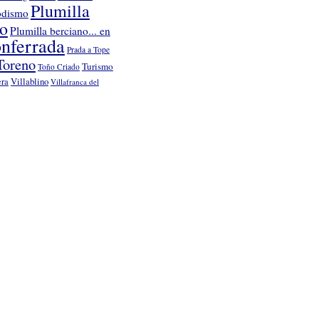
Plumilla
odismo
no
Plumilla berciano... en
nferrada
Prada a Tope
Toreno
Turismo
Toño Criado
Villablino
era
Villafranca del