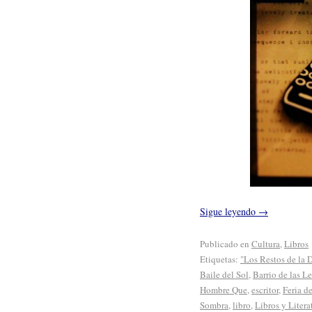
Sigue leyendo
→
Publicado en
Cultura
,
Libros
Etiquetas:
"Los Restos de la 
Baile del Sol
,
Barrio de las Le
Hombre Que
,
escritor
,
Feria d
Sombra
,
libro
,
Libros y Litera