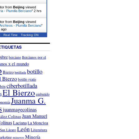
itor from
Beijing
viewed
ia - Plumilla Berciano
"
2 hrs
itor from
Beijing
viewed
rchivos - Plumilla Berciano
"
s ago
t
Real Time
Tracking ON
ETIQUETAS
ibre
Bercianos por el
berciano
anos x el mundo
o
botillo
Bierzo
botillada
l Bierzo
botillo gratis
ciberbotillada
rbón
El Bierzo
n
embutido
Juanma G.
onomía
s
juanmagecolinas
Juan Manuel
ález Colinas
olinas
Laciana
La Moncloa
León
Literatura
San Lázaro
Minería
arketing
mineros