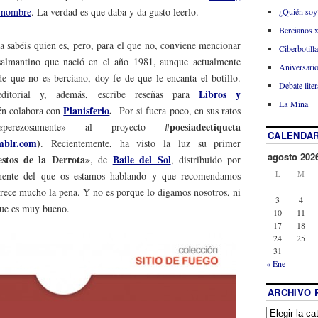
o nombre
. La verdad es que daba y da gusto leerlo.
¿Quién soy
Bercianos 
a sabéis quien es, pero, para el que no, conviene mencionar
Ciberbotill
almantino que nació en el año 1981, aunque actualmente
Aniversario
e que no es berciano, doy fe de que le encanta el botillo.
Debate liter
Libros y
itorial y, además, escribe reseñas para
La Mina
Planisferio
.
én colabora con
Por si fuera poco, en sus ratos
#poesiadeetiqueta
perezosamente» al proyecto
CALENDAR
mblr.com
)
. Recientemente, ha visto la luz su primer
agosto 202
stos de la Derrota»
Baile del Sol
, de
, distribuido por
L
M
mente del que os estamos hablando y que recomendamos
ece mucho la pena. Y no es porque lo digamos nosotros, ni
3
4
que es muy bueno.
10
11
17
18
24
25
31
« Ene
ARCHIVO 