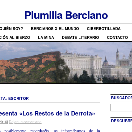
Plumilla Berciano
QUIÉN SOY?
BERCIANOS X EL MUNDO
CIBERBOTILLADA
CIÓN AL BIERZO
LA MINA
DEBATE LITERARIO
CONTACTO
BUSCADOR
ETA:
ESCRITOR
esenta «Los Restos de la Derrota»
DESCUBRE
2016
|
Dejar un comentario
posiblemente recordaréis, os informábamos de la