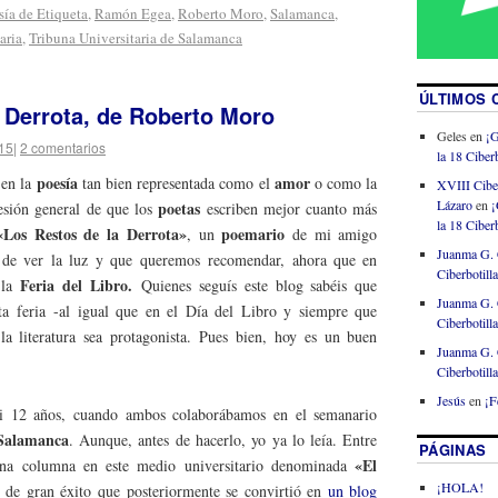
sía de Etiqueta
,
Ramón Egea
,
Roberto Moro
,
Salamanca
,
aria
,
Tribuna Universitaria de Salamanca
ÚLTIMOS 
 Derrota, de Roberto Moro
Geles
en
¡G
015
|
2 comentarios
la 18 Ciberb
poesía
amor
 en la
tan bien representada como el
o como la
XVIII Cibe
Lázaro
en
¡
poetas
resión general de que los
escriben mejor cuanto más
la 18 Ciberb
«Los Restos de la Derrota»
poemario
, un
de mi amigo
Juanma G. 
de ver la luz y que queremos recomendar, ahora que en
Ciberbotill
Feria del Libro.
 la
Quienes seguís este blog sabéis que
Juanma G. 
sta feria -al igual que en el Día del Libro y siempre que
Ciberbotill
 literatura sea protagonista. Pues bien, hoy es un buen
Juanma G. 
Ciberbotill
Jesús
en
¡F
i 12 años, cuando ambos colaborábamos en el semanario
Salamanca
. Aunque, antes de hacerlo, yo ya lo leía. Entre
PÁGINAS
«El
 una columna en este medio universitario denominada
¡HOLA!
n de gran éxito que posteriormente se convirtió en
un blog