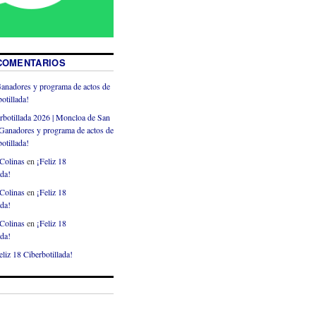
COMENTARIOS
anadores y programa de actos de
otillada!
rbotillada 2026 | Moncloa de San
Ganadores y programa de actos de
otillada!
Colinas
en
¡Feliz 18
ada!
Colinas
en
¡Feliz 18
ada!
Colinas
en
¡Feliz 18
ada!
eliz 18 Ciberbotillada!