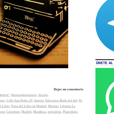
ÚNETE AL
Dejar un comentario
Derrota"
,
#poesiadeetiqueta
,
Atocha
,
tras
,
Calle San Pedro 20
,
derrota
,
Ediciones Baile del Sol
,
El
el Libro
,
Feria del Libro de Madrid
,
Huertas
,
Librería La
tura
,
Literatura
,
Madrid
,
Maidhisa
,
periodista
,
Planisferio
,