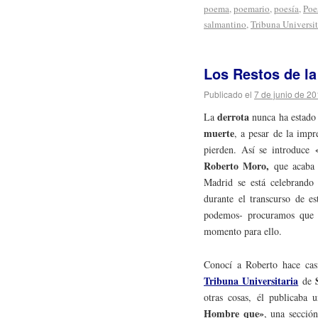
poema
,
poemario
,
poesía
,
Poe
salmantino
,
Tribuna Universit
Los Restos de la
Publicado el
7 de junio de 2
derrota
La
nunca ha estado
muerte
, a pesar de la imp
pierden. Así se introduce
Roberto Moro,
que acaba 
Madrid se está celebrando
durante el transcurso de e
podemos- procuramos que la
momento para ello.
Conocí a Roberto hace cas
Tribuna Universitaria
de
otras cosas, él publicaba
Hombre que»
, una secció