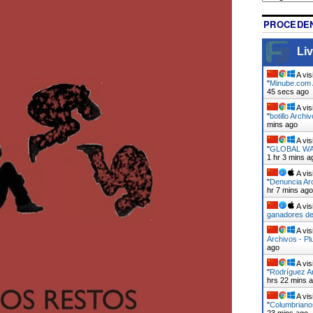
PROCEDEN
Liv
A vis
"
Minube.com A
46 secs ago
A vis
"
botillo Archi
mins ago
A vis
"
GLOBAL WAR
1 hr 3 mins a
A vis
"
Denuncia Arc
hr 8 mins ago
A vis
ganadores de
A vis
Archivos - Pl
ago
A vis
"
Rodríguez Ar
hrs 22 mins 
A vis
"
Columbrianos
23 mins ago