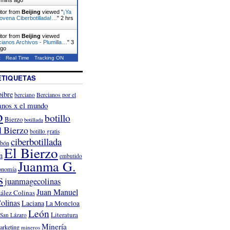
itor from
Beijing
viewed "
¡Ya
novena Ciberbotillada!…
"
2 hrs
itor from
Beijing
viewed
ianos Archivos - Plumilla…
"
3
ago
t
Real Time
Tracking ON
ETIQUETAS
ibre
Bercianos por el
berciano
anos x el mundo
o
botillo
Bierzo
botillada
l Bierzo
botillo gratis
ciberbotillada
rbón
El Bierzo
n
embutido
Juanma G.
onomía
s
juanmagecolinas
Juan Manuel
ález Colinas
olinas
Laciana
La Moncloa
León
Literatura
San Lázaro
Minería
arketing
mineros