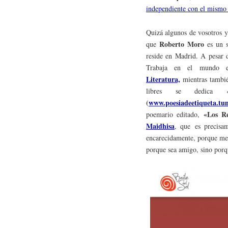
independiente con el mism
Quizá algunos de vosotros y
Roberto Moro
que
es un s
reside en Madrid. A pesar d
Trabaja en el mundo ed
Literatura,
mientras tambi
libres se dedica «
(
www.poesiadeetiqueta.tu
«Los Re
poemario editado,
Maidhisa
, que
es precisa
encarecidamente, porque mer
porque sea amigo, sino por