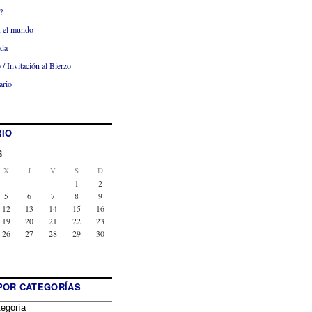
?
x el mundo
ada
 / Invitación al Bierzo
ario
IO
6
X
J
V
S
D
1
2
5
6
7
8
9
12
13
14
15
16
19
20
21
22
23
26
27
28
29
30
POR CATEGORÍAS