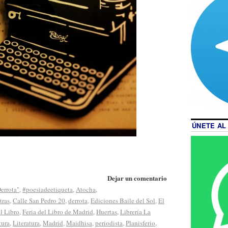
ÚNETE AL
Dejar un comentario
Derrota"
,
#poesiadeetiqueta
,
Atocha
,
tras
,
Calle San Pedro 20
,
derrota
,
Ediciones Baile del Sol
,
El
el Libro
,
Feria del Libro de Madrid
,
Huertas
,
Librería La
tura
,
Literatura
,
Madrid
,
Maidhisa
,
periodista
,
Planisferio
,