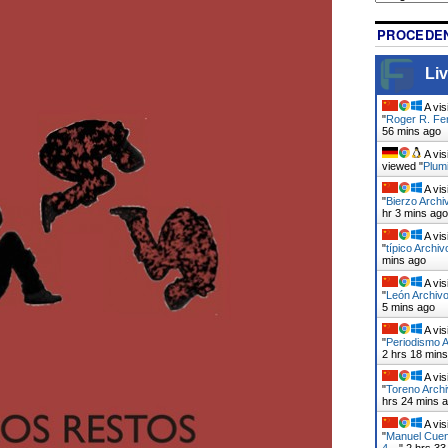
PROCEDEN
Liv
A vis
"
Roger R. Fe
56 mins ago
A vis
viewed "
Plumi
A vis
"
Bierzo Archi
hr 3 mins ago
A vis
"
típico Archiv
mins ago
A vis
"
León Archivo
5 mins ago
A vis
"
Periodismo A
2 hrs 18 min
A vis
"
Toreno Archi
hrs 24 mins 
A vis
"
Manuel Cuen
4…
"
2 hrs 33