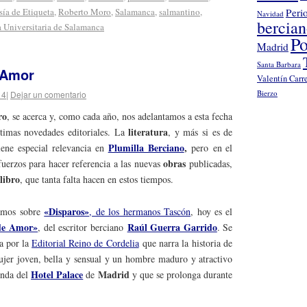
sía de Etiqueta
,
Roberto Moro
,
Salamanca
,
salmantino
,
Peri
Navidad
bercia
 Universitaria de Salamanca
Po
Madrid
Santa Barbara
 Amor
Valentín Carr
Bierzo
14
|
Dejar un comentario
ro
, se acerca y, como cada año, nos adelantamos a esta fecha
literatura
ltimas novedades editoriales. La
, y más si es de
Plumilla Berciano
,
iene especial relevancia en
pero
en el
obras
uerzos para hacer referencia a las nuevas
publicadas,
 libro
, que tanta falta hacen en estos tiempos.
«Disparos»
bamos sobre
, de los hermanos Tascón
, hoy es el
de Amor»
Raúl Guerra Garrido
, del escritor berciano
. Se
da por la
Editorial Reino de Cordelia
que narra la historia de
jer joven, bella y sensual y un hombre maduro y atractivo
Hotel Palace
Madrid
onda del
de
y que se prolonga durante