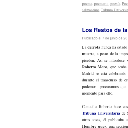
poema
,
poemario
,
poesía
,
Poe
salmantino
,
Tribuna Universit
Los Restos de la
Publicado el
7 de junio de 2
derrota
La
nunca ha estado
muerte
, a pesar de la imp
pierden. Así se introduce
Roberto Moro,
que acaba 
Madrid se está celebrando
durante el transcurso de e
podemos- procuramos que la
momento para ello.
Conocí a Roberto hace cas
Tribuna Universitaria
de
otras cosas, él publicaba
Hombre que»
, una secció