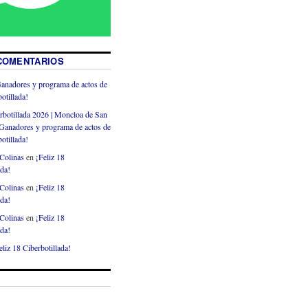
COMENTARIOS
anadores y programa de actos de
otillada!
rbotillada 2026 | Moncloa de San
Ganadores y programa de actos de
otillada!
Colinas
en
¡Feliz 18
ada!
Colinas
en
¡Feliz 18
ada!
Colinas
en
¡Feliz 18
ada!
eliz 18 Ciberbotillada!