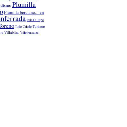
Plumilla
odismo
no
Plumilla berciano... en
nferrada
Prada a Tope
Toreno
Turismo
Toño Criado
Villablino
era
Villafranca del