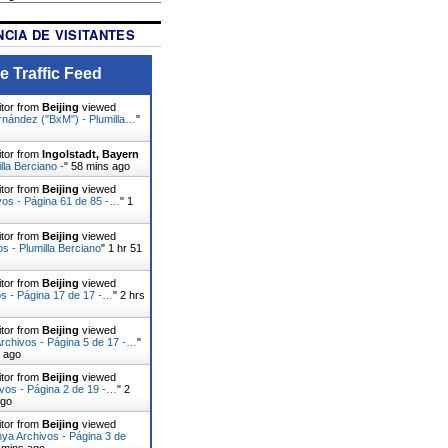
CIA DE VISITANTES
e Traffic Feed
itor from
Beijing
viewed
rnández ("BxM") - Plumilla…
"
itor from
Ingolstadt, Bayern
lla Berciano -
"
58 mins ago
itor from
Beijing
viewed
vos - Página 61 de 85 -…
"
1
itor from
Beijing
viewed
os - Plumilla Berciano
"
1 hr 51
itor from
Beijing
viewed
s - Página 17 de 17 -…
"
2 hrs
itor from
Beijing
viewed
rchivos - Página 5 de 17 -…
"
s ago
itor from
Beijing
viewed
vos - Página 2 de 19 -…
"
2
ago
itor from
Beijing
viewed
ya Archivos - Página 3 de
 mins ago