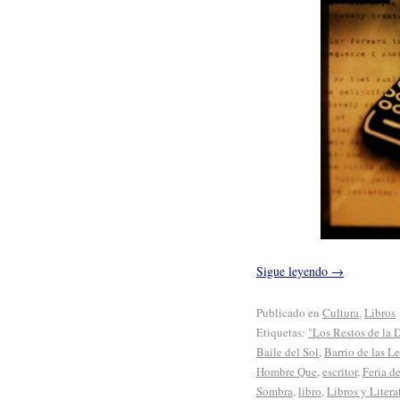
Sigue leyendo
→
Publicado en
Cultura
,
Libros
Etiquetas:
"Los Restos de la 
Baile del Sol
,
Barrio de las Le
Hombre Que
,
escritor
,
Feria d
Sombra
,
libro
,
Libros y Litera