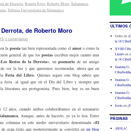
sía de Etiqueta
,
Ramón Egea
,
Roberto Moro
,
Salamanca
,
aria
,
Tribuna Universitaria de Salamanca
ÚLTIMOS 
 Derrota, de Roberto Moro
Geles
en
¡G
015
|
2 comentarios
la 18 Ciberb
poesía
amor
 en la
tan bien representada como el
o como la
XVIII Cibe
Lázaro
en
¡
poetas
resión general de que los
escriben mejor cuanto más
la 18 Ciberb
«Los Restos de la Derrota»
poemario
, un
de mi amigo
Juanma G. 
de ver la luz y que queremos recomendar, ahora que en
Ciberbotill
Feria del Libro.
 la
Quienes seguís este blog sabéis que
Juanma G. 
sta feria -al igual que en el Día del Libro y siempre que
Ciberbotill
 literatura sea protagonista. Pues bien, hoy es un buen
Juanma G. 
Ciberbotill
Jesús
en
¡F
i 12 años, cuando ambos colaborábamos en el semanario
Salamanca
. Aunque, antes de hacerlo, yo ya lo leía. Entre
PÁGINAS
«El
 una columna en este medio universitario denominada
¡HOLA!
n de gran éxito que posteriormente se convirtió en
un blog