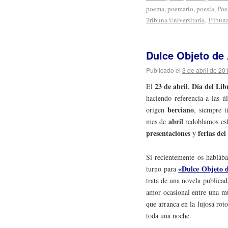
poema
,
poemario
,
poesía
,
Poe
Tribuna Universitaria
,
Tribuna
Dulce Objeto de
Publicado el
3 de abril de 20
23 de abril
Día del Lib
El
,
haciendo referencia a las ú
berciano
origen
, siempre t
abril
mes de
redoblamos esf
presentaciones
ferias del
y
Si recientemente os hablá
«Dulce Objeto 
turno para
trata de una novela publica
amor ocasional entre una mu
que arranca en la lujosa rot
toda una noche.