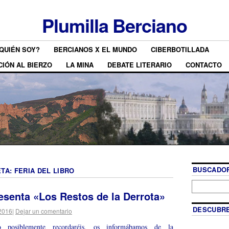
Plumilla Berciano
QUIÉN SOY?
BERCIANOS X EL MUNDO
CIBERBOTILLADA
CIÓN AL BIERZO
LA MINA
DEBATE LITERARIO
CONTACTO
BUSCADOR
ETA:
FERIA DEL LIBRO
esenta «Los Restos de la Derrota»
DESCUBRE
2016
|
Dejar un comentario
posiblemente recordaréis, os informábamos de la