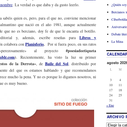
o nombre
. La verdad es que daba y da gusto leerlo.
¿Quién soy
Bercianos 
a sabéis quien es, pero, para el que no, conviene mencionar
Ciberbotill
almantino que nació en el año 1981, aunque actualmente
Aniversario
e que no es berciano, doy fe de que le encanta el botillo.
Debate liter
Libros y
itorial y, además, escribe reseñas para
La Mina
Planisferio
.
én colabora con
Por si fuera poco, en sus ratos
#poesiadeetiqueta
perezosamente» al proyecto
CALENDAR
mblr.com
)
. Recientemente, ha visto la luz su primer
agosto 202
stos de la Derrota»
Baile del Sol
, de
, distribuido por
L
M
mente del que os estamos hablando y que recomendamos
ece mucho la pena. Y no es porque lo digamos nosotros, ni
3
4
que es muy bueno.
10
11
17
18
24
25
31
« Ene
ARCHIVO 