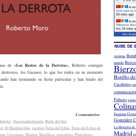
A vis
está aquí la 
59 mins ago
A vis
"
Mineros Berc
hrs 24 mins 
Get Scrip
NUBE DE 
Bemb
Asturias
Berci
mundo
«Los Restos de la Derrota»,
nas de
Roberto consigue
Bierz
s destrozos, los fracasos; lo que los rodea en su momento
Botillo de
ndo han terminado su fiesta particular y han huido del
Cacabelos
ca
ta.
comunicació
Fabero
gastr
Colina
Juanma Gonz
2 comentarios
González C
Derrota"
,
#poesiadeetiqueta
,
Baile del Sol
,
La Moncloa de 
ol
,
El Hombre Que
,
escritor
,
Feria del Libro
,
Feria del Libro de
Madrid
tura
,
Literatura
,
Madrid
,
Maidhisa
,
periodista
,
Planisferio
,
m