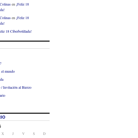
Colinas
en
¡Feliz 18
ada!
Colinas
en
¡Feliz 18
ada!
eliz 18 Ciberbotillada!
?
x el mundo
ada
 / Invitación al Bierzo
ario
IO
6
X
J
V
S
D