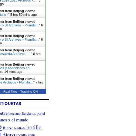
da 2014 2015 Archivos -…
"
5
ago
itor from
Beijing
viewed
iano -
"
5 hrs 50 mins ago
itor from
Beijing
viewed
o Sil Archivos - Plumilla…
"
6
go
itor from
Beijing
viewed
o Sil Archivos - Plumilla…
"
6
go
itor from
Beijing
viewed
Rosaleda Archivos -…
"
6 hrs
itor from
Beijing
viewed
es y apariciones en
hrs 14 mins ago
itor from
Beijing
viewed
z Archivos - Plumilla…
"
7 hrs
t
Real Time
Tracking ON
ETIQUETAS
ibre
Bercianos por el
berciano
anos x el mundo
o
botillo
Bierzo
botillada
l Bierzo
botillo gratis