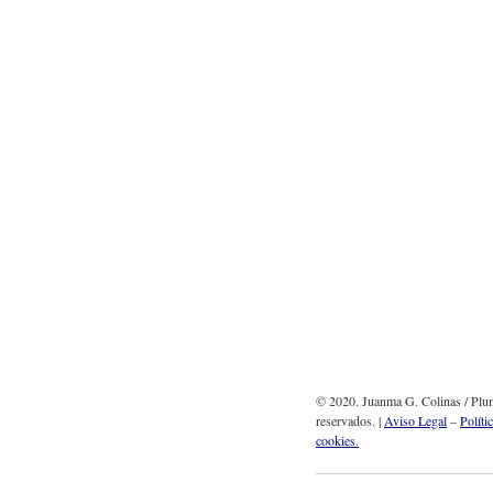
© 2020. Juanma G. Colinas / Plum
reservados. |
Aviso Legal
–
Políti
cookies.