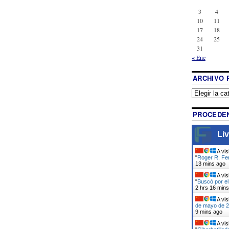
3
4
10
11
17
18
24
25
31
« Ene
ARCHIVO 
PROCEDEN
Liv
A vis
"
Roger R. Fe
13 mins ago
A vis
"
Buscó por el
2 hrs 16 min
A vis
de mayo de 20
9 mins ago
A vis