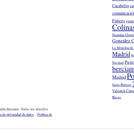
Cacabelos
ca
comunicació
Fabero
gastr
Colina
Juanma Gonz
González C
La Moncloa de 
Madrid
m
Peri
Navidad
bercia
Po
Madrid
Santa Barbara
Valentín Carr
Bierzo
illa Berciano. Todos los derechos
ca de privacidad de datos
–
Política de