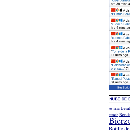
"
Ciberbotilla
hrs 39 mins 
A vis
"
Plumilla Berc
A vis
"
cuenca Faber
hrs 4 mins a
A vis
"
cuenca Faber
hrs 4 mins a
A vis
"
Torre de la 
14 mins ago
A vis
"
Colaboracion
prensa…
"
7 
A vis
"
Raquel Peláe
31 mins ago
Get Scrip
NUBE DE 
Bemb
Asturias
Berci
mundo
Bierz
Botillo de