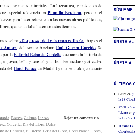
literatura
ltimas novedades editoriales. La
, y más si es de
SÍGUEME
Plumilla Berciano
,
iene especial relevancia en
pero
en el
obras
uerzos para hacer referencia a las nuevas
publicadas,
 libro
, que tanta falta hacen en estos tiempos.
«Disparos»
bamos sobre
, de los hermanos Tascón
, hoy es el
ÚNETE AL
de Amor»
Raúl Guerra Garrido
, del escritor berciano
. Se
da por la
Editorial Reino de Cordelia
que narra la historia de
jer joven, bella y sensual y un hombre maduro y atractivo
ÚNETE AL
Hotel Palace
Madrid
onda del
de
y que se prolonga durante
ÚLTIMOS 
Geles
en
¡G
la 18 Ciberb
XVIII Cibe
Lázaro
en
¡
Dejar un comentario
 mundo
,
Bierzo
,
Cultura
,
Libros
la 18 Ciberb
hez
,
Cordelia
,
Día del Libro
,
Dulce
Juanma G. 
ino de Cordelia
,
El Bierzo
,
Feria del Libro
,
Hotel Palace
,
libros
,
Ciberbotill