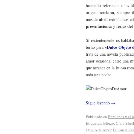
haciendo referencia a las ú
berciano
origen
, siempre t
abril
mes de
redoblamos esf
presentaciones
ferias del
y
Si recientemente os hablá
«Dulce Objeto 
turno para
trata de una novela publica
amor ocasional entre una mu
que arranca en la lujosa rot
toda una noche.
Sigue leyendo
→
Publicado en
Bercianos x el
Etiquetas:
Bierzo
,
Clara Sánc
Objeto de Amor
,
Editorial Re