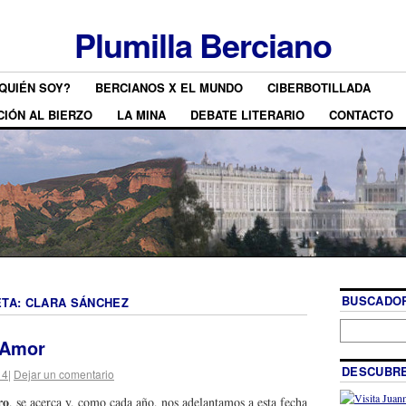
Plumilla Berciano
QUIÉN SOY?
BERCIANOS X EL MUNDO
CIBERBOTILLADA
CIÓN AL BIERZO
LA MINA
DEBATE LITERARIO
CONTACTO
BUSCADOR
ETA:
CLARA SÁNCHEZ
 Amor
DESCUBRE
14
|
Dejar un comentario
ro
, se acerca y, como cada año, nos adelantamos a esta fecha