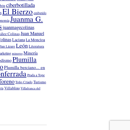
ciberbotillada
rbón
El Bierzo
n
embutido
Juanma G.
onomía
s
juanmagecolinas
Juan Manuel
ález Colinas
olinas
Laciana
La Moncloa
León
Literatura
San Lázaro
Minería
arketing
mineros
Plumilla
odismo
no
Plumilla berciano... en
nferrada
Prada a Tope
Toreno
Turismo
Toño Criado
Villablino
era
Villafranca del