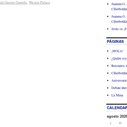
úl Guerra Garrido
,
Westin Palace
Juanma G. 
Ciberbotill
Juanma G. 
Ciberbotill
Jesús
en
¡F
PÁGINAS
¡HOLA!
¿Quién soy
Bercianos 
Ciberbotill
Aniversario
Debate liter
La Mina
CALENDAR
agosto 202
L
M