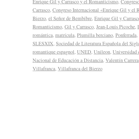
Enrique Gil y Carrasco y el Romanticismo
,
Congreso
Carrasco
,
Congreso Internacional «Enrique Gil y el
Bierzo
,
el Señor de Bembibre
,
Enrique Gil y Carrasc
Romanticismo
,
Gil y Carrasco
,
Jean-Louis Picoche
,
romántica
,
matrícula
,
Plumilla berciano
,
Ponferrada
,
SLESXIX
,
Sociedad de Literatura Española del Sig
romantique espagnol
,
UNED
,
Unileon
,
Universidad 
Nacional de Educación a Distancia
,
Valentín Carrera
Villafranca
,
Villafranca del Bierzo