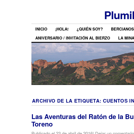
Plumi
INICIO
¡HOLA!
¿QUIÉN SOY?
BERCIANOS
ANIVERSARIO / INVITACIÓN AL BIERZO
LA MIN
ARCHIVO DE LA ETIQUETA:
CUENTOS I
Las Aventuras del Ratón de la Bus
Toreno
Publicado el
23 de abril de 2016
|
Dejar un comentario