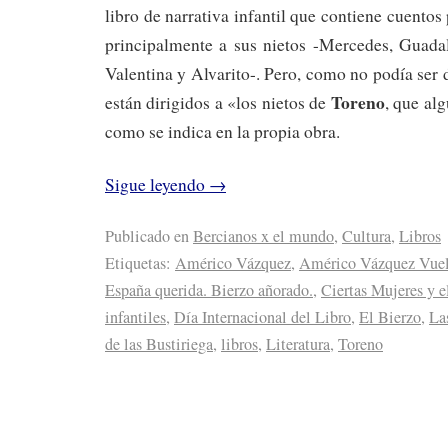
libro de narrativa infantil que contiene cuentos
principalmente a sus nietos -Mercedes, Guadal
Valentina y Alvarito-. Pero, como no podía ser 
Toreno
están dirigidos a «los nietos de
, que al
como se indica en la propia obra.
Sigue leyendo
→
Publicado en
Bercianos x el mundo
,
Cultura
,
Libros
Etiquetas:
Américo Vázquez
,
Américo Vázquez Vuel
España querida. Bierzo añorado.
,
Ciertas Mujeres y 
infantiles
,
Día Internacional del Libro
,
El Bierzo
,
La
de las Bustiriega
,
libros
,
Literatura
,
Toreno