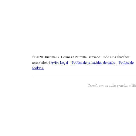
© 2020. Juanma G. Colinas / Plumilla Berciano. Todos los derechos
reservados. |
Aviso Legal
–
Política de privacidad de datos
–
Política de
cookies.
Creado con orgullo gracias a Wo