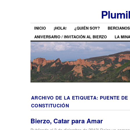
Plumi
INICIO
¡HOLA!
¿QUIÉN SOY?
BERCIANOS
ANIVERSARIO / INVITACIÓN AL BIERZO
LA MIN
ARCHIVO DE LA ETIQUETA:
PUENTE DE
CONSTITUCIÓN
Bierzo, Catar para Amar
Publicado el
3 de diciembre de 2013
|
Dejar un coment