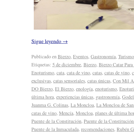
Sigue leyendo
→
Publicado en
Bierzo
,
Eventos
,
Gastronomía
,
Turismo
Etiquetas:
5 de diciembre
,
Bierzo
,
Bierzo Catar Par
Enoturismo
,
cata
,
cata de vino
,
catas
,
catas de vino
,
c
exclusivas
,
catas sensoriales
,
catas únicas
,
Con Mil A
DO Bierzo
,
El Bierzo
,
enología
,
enoturismo
,
Enotur
última hora
,
experiencias únicas
,
gastronomía
,
Godel
Juanma G. Colinas
,
La Moncloa
,
La Moncloa de San
catas de vino
,
Mencía
,
Moncloa
,
planes de última ho
Puente de la Constitución
,
Puente de la Constitución
Puente de la Inmaculada
,
recomendaciones
,
Rubén Ga