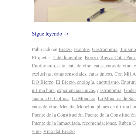
Sigue leyendo
→
Publicado en
Bierzo
,
Eventos
,
Gastronomía
,
Turismo
Etiquetas:
5 de diciembre
,
Bierzo
,
Bierzo Catar Par
Enoturismo
,
cata
,
cata de vino
,
catas
,
catas de vino
,
c
exclusivas
,
catas sensoriales
,
catas únicas
,
Con Mil A
DO Bierzo
,
El Bierzo
,
enología
,
enoturismo
,
Enotur
última hora
,
experiencias únicas
,
gastronomía
,
Godel
Juanma G. Colinas
,
La Moncloa
,
La Moncloa de San
catas de vino
,
Mencía
,
Moncloa
,
planes de última ho
Puente de la Constitución
,
Puente de la Constitución
Puente de la Inmaculada
,
recomendaciones
,
Rubén Ga
vino
,
Vino del Bierzo