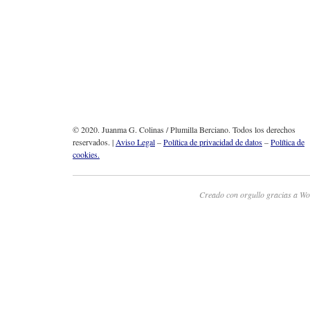
© 2020. Juanma G. Colinas / Plumilla Berciano. Todos los derechos
reservados. |
Aviso Legal
–
Política de privacidad de datos
–
Política de
cookies.
Creado con orgullo gracias a Wo