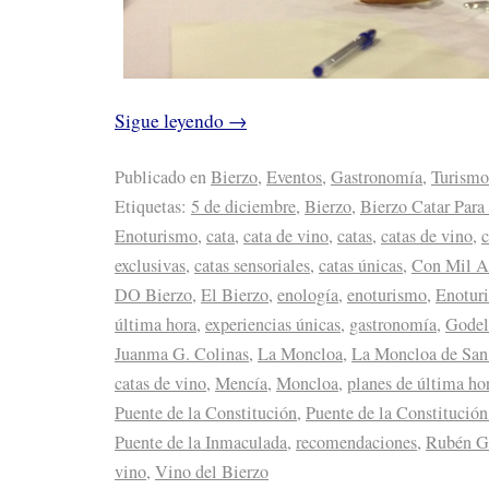
Sigue leyendo
→
Publicado en
Bierzo
,
Eventos
,
Gastronomía
,
Turismo
Etiquetas:
5 de diciembre
,
Bierzo
,
Bierzo Catar Par
Enoturismo
,
cata
,
cata de vino
,
catas
,
catas de vino
,
c
exclusivas
,
catas sensoriales
,
catas únicas
,
Con Mil A
DO Bierzo
,
El Bierzo
,
enología
,
enoturismo
,
Enotur
última hora
,
experiencias únicas
,
gastronomía
,
Godel
Juanma G. Colinas
,
La Moncloa
,
La Moncloa de San
catas de vino
,
Mencía
,
Moncloa
,
planes de última ho
Puente de la Constitución
,
Puente de la Constitución
Puente de la Inmaculada
,
recomendaciones
,
Rubén Ga
vino
,
Vino del Bierzo