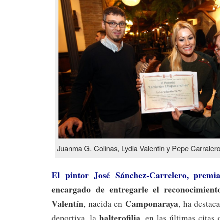
Juanma G. Colinas, Lydia Valentin y Pepe Carraler
El pintor José Sánchez-Carrelero, premi
encargado de entregarle el reconocimient
Valentín
Camponaraya
, nacida en
, ha destac
halterofilia
deportiva, la
, en las últimas citas