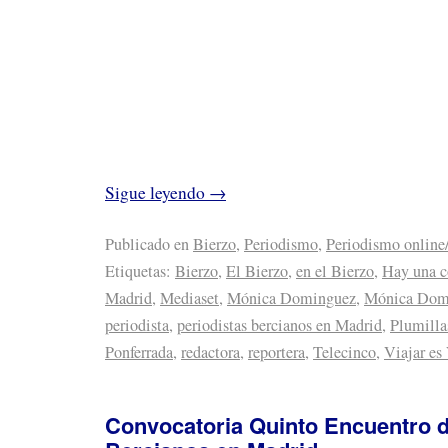
Sigue leyendo
→
Publicado en
Bierzo
,
Periodismo
,
Periodismo online
Etiquetas:
Bierzo
,
El Bierzo
,
en el Bierzo
,
Hay una co
Madrid
,
Mediaset
,
Mónica Dominguez
,
Mónica Dom
periodista
,
periodistas bercianos en Madrid
,
Plumilla
Ponferrada
,
redactora
,
reportera
,
Telecinco
,
Viajar es
Convocatoria Quinto Encuentro d