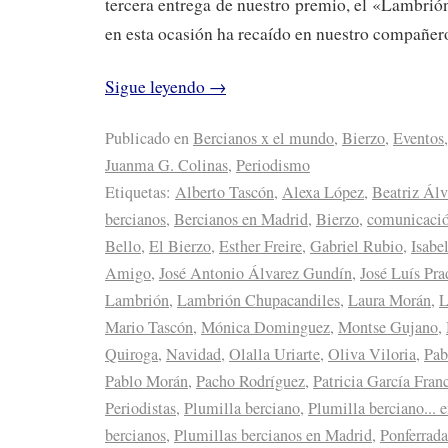
tercera entrega de nuestro premio, el «Lambri
en esta ocasión ha recaído en nuestro compañe
Sigue leyendo
→
Publicado en
Bercianos x el mundo
,
Bierzo
,
Eventos
,
Juanma G. Colinas
,
Periodismo
Etiquetas:
Alberto Tascón
,
Alexa López
,
Beatriz Álv
bercianos
,
Bercianos en Madrid
,
Bierzo
,
comunicaci
Bello
,
El Bierzo
,
Esther Freire
,
Gabriel Rubio
,
Isabe
Amigo
,
José Antonio Álvarez Gundín
,
José Luís Pra
Lambrión
,
Lambrión Chupacandiles
,
Laura Morán
,
L
Mario Tascón
,
Mónica Dominguez
,
Montse Gujano
,
Quiroga
,
Navidad
,
Olalla Uriarte
,
Oliva Viloria
,
Pab
Pablo Morán
,
Pacho Rodríguez
,
Patricia García Fran
Periodistas
,
Plumilla berciano
,
Plumilla berciano... 
bercianos
,
Plumillas bercianos en Madrid
,
Ponferrada