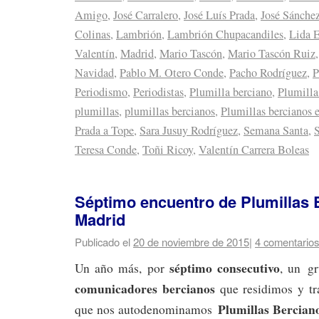
Amigo
,
José Carralero
,
José Luís Prada
,
José Sánchez
Colinas
,
Lambrión
,
Lambrión Chupacandiles
,
Lida 
Valentín
,
Madrid
,
Mario Tascón
,
Mario Tascón Ruiz
Navidad
,
Pablo M. Otero Conde
,
Pacho Rodríguez
,
P
Periodismo
,
Periodistas
,
Plumilla berciano
,
Plumilla
plumillas
,
plumillas bercianos
,
Plumillas bercianos 
Prada a Tope
,
Sara Jusuy Rodríguez
,
Semana Santa
,
S
Teresa Conde
,
Toñi Ricoy
,
Valentín Carrera Boleas
Séptimo encuentro de Plumillas 
Madrid
Publicado el
20 de noviembre de 2015
|
4 comentarios
séptimo consecutivo
Un año más, por
, un g
comunicadores bercianos
que residimos y t
Plumillas Bercia
que nos autodenominamos