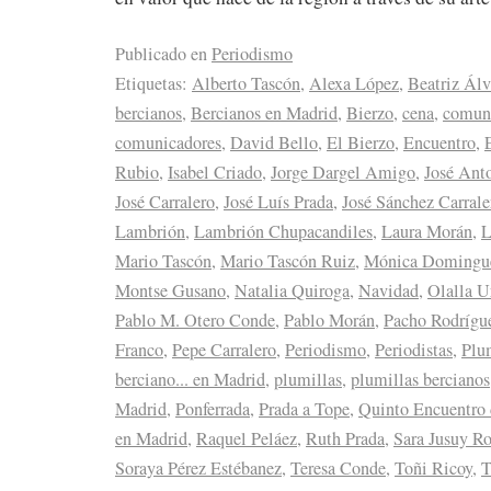
Publicado en
Periodismo
Etiquetas:
Alberto Tascón
,
Alexa López
,
Beatriz Álv
bercianos
,
Bercianos en Madrid
,
Bierzo
,
cena
,
comun
comunicadores
,
David Bello
,
El Bierzo
,
Encuentro
,
Rubio
,
Isabel Criado
,
Jorge Dargel Amigo
,
José Ant
José Carralero
,
José Luís Prada
,
José Sánchez Carrale
Lambrión
,
Lambrión Chupacandiles
,
Laura Morán
,
L
Mario Tascón
,
Mario Tascón Ruiz
,
Mónica Domingu
Montse Gusano
,
Natalia Quiroga
,
Navidad
,
Olalla U
Pablo M. Otero Conde
,
Pablo Morán
,
Pacho Rodrígu
Franco
,
Pepe Carralero
,
Periodismo
,
Periodistas
,
Plu
berciano... en Madrid
,
plumillas
,
plumillas bercianos
Madrid
,
Ponferrada
,
Prada a Tope
,
Quinto Encuentro 
en Madrid
,
Raquel Peláez
,
Ruth Prada
,
Sara Jusuy R
Soraya Pérez Estébanez
,
Teresa Conde
,
Toñi Ricoy
,
T