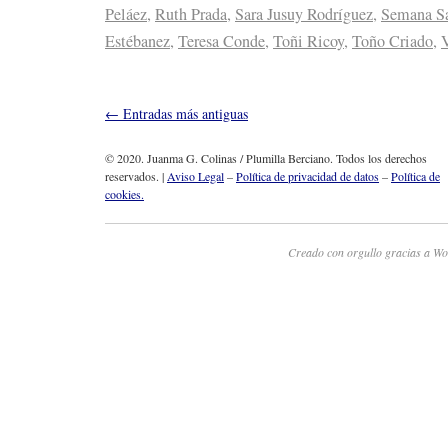
Peláez
,
Ruth Prada
,
Sara Jusuy Rodríguez
,
Semana S
Estébanez
,
Teresa Conde
,
Toñi Ricoy
,
Toño Criado
,
V
←
Entradas más antiguas
© 2020. Juanma G. Colinas / Plumilla Berciano. Todos los derechos
reservados. |
Aviso Legal
–
Política de privacidad de datos
–
Política de
cookies.
Creado con orgullo gracias a Wo