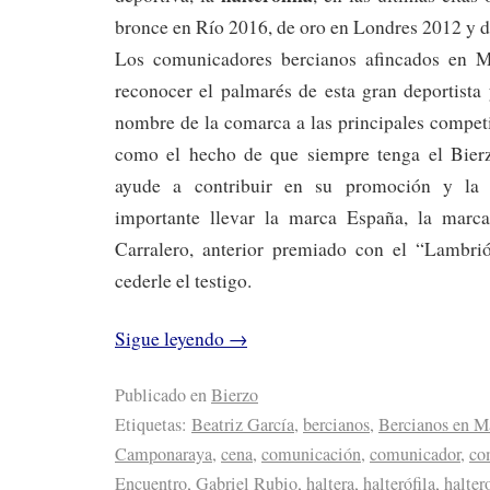
bronce en Río 2016, de oro en Londres 2012 y d
Los comunicadores bercianos afincados en 
reconocer el palmarés de esta gran deportista
nombre de la comarca a las principales compet
como el hecho de que siempre tenga el Bier
ayude a contribuir en su promoción y la 
importante llevar la marca España, la marca
Carralero, anterior premiado con el “Lambri
cederle el testigo.
Sigue leyendo
→
Publicado en
Bierzo
Etiquetas:
Beatriz García
,
bercianos
,
Bercianos en M
Camponaraya
,
cena
,
comunicación
,
comunicador
,
co
Encuentro
,
Gabriel Rubio
,
haltera
,
halterófila
,
haltero