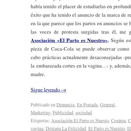
había tenido el placer de estudiarlas en profun
éxito que ha tenido el anuncio de la marca de r
en la que parece que los partos en anuncios se
las voces de protesta surgidas tras él, me 
Asociación «El Parto es Nuestro»
.
Según est
pieza de Coca-Cola se puede observar como 
cabo prácticas actualmente desaconsejadas -pre
la embarazada cortes en la vagina…- y, además,
madre.
Sigue leyendo
→
Publicado en
Denuncia
,
En Portada
,
General
,
Marketing
,
Publicidad
,
sociedad
Etiquetas:
Asociación El Parto es Nuesto
,
Cesárea
,
C
vagina
,
Destapa La Felicidad
,
El Parto es Nuestro
,
El