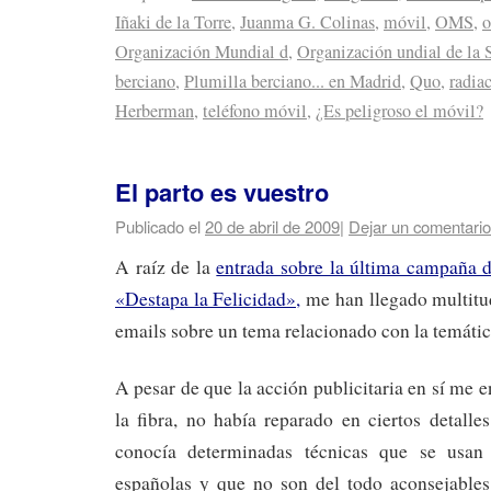
Iñaki de la Torre
,
Juanma G. Colinas
,
móvil
,
OMS
,
o
Organización Mundial d
,
Organización undial de la 
berciano
,
Plumilla berciano... en Madrid
,
Quo
,
radia
Herberman
,
teléfono móvil
,
¿Es peligroso el móvil?
El parto es vuestro
Publicado el
20 de abril de 2009
|
Dejar un comentario
A raíz de la
entrada sobre la última campaña 
«Destapa la Felicidad»,
me han llegado multit
emails sobre un tema relacionado con la temátic
A pesar de que la acción publicitaria en sí me 
la fibra, no había reparado en ciertos detalle
conocía determinadas técnicas que se usan
españolas y que no son del todo aconsejables