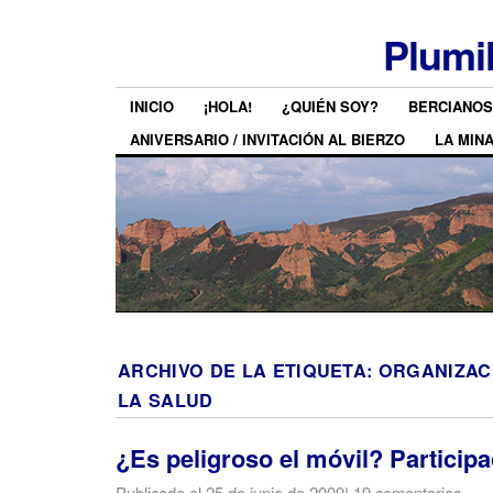
Plumi
INICIO
¡HOLA!
¿QUIÉN SOY?
BERCIANOS
ANIVERSARIO / INVITACIÓN AL BIERZO
LA MIN
ARCHIVO DE LA ETIQUETA:
ORGANIZAC
LA SALUD
¿Es peligroso el móvil? Particip
Publicado el
25 de junio de 2009
|
19 comentarios