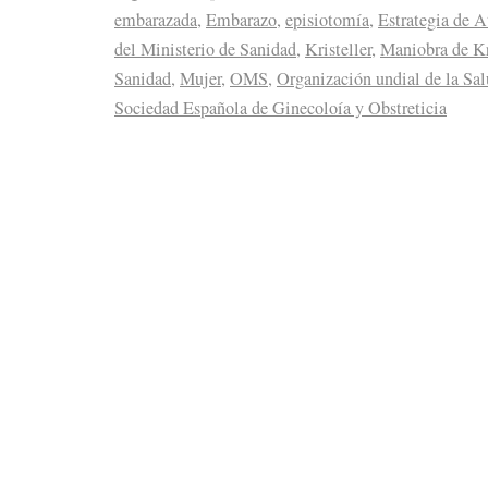
embarazada
,
Embarazo
,
episiotomía
,
Estrategia de 
del Ministerio de Sanidad
,
Kristeller
,
Maniobra de Kr
Sanidad
,
Mujer
,
OMS
,
Organización undial de la Sa
Sociedad Española de Ginecoloía y Obstreticia