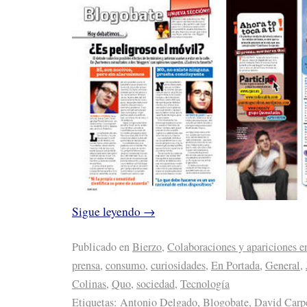
Sigue leyendo
→
Publicado en
Bierzo
,
Colaboraciones y apariciones e
prensa
,
consumo
,
curiosidades
,
En Portada
,
General
,
Colinas
,
Quo
,
sociedad
,
Tecnología
Etiquetas:
Antonio Delgado
,
Blogobate
,
David Carp