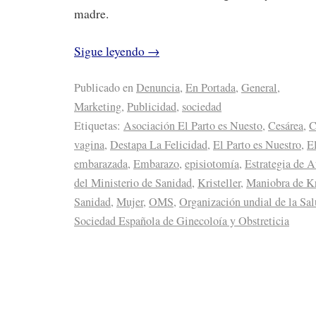
madre.
Sigue leyendo
→
Publicado en
Denuncia
,
En Portada
,
General
,
Marketing
,
Publicidad
,
sociedad
Etiquetas:
Asociación El Parto es Nuesto
,
Cesárea
,
C
vagina
,
Destapa La Felicidad
,
El Parto es Nuestro
,
El
embarazada
,
Embarazo
,
episiotomía
,
Estrategia de 
del Ministerio de Sanidad
,
Kristeller
,
Maniobra de Kr
Sanidad
,
Mujer
,
OMS
,
Organización undial de la Sa
Sociedad Española de Ginecoloía y Obstreticia