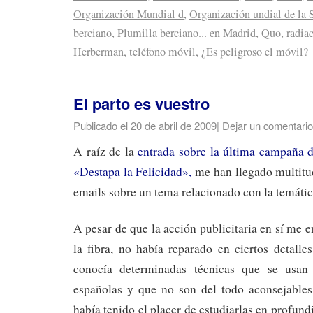
Organización Mundial d
,
Organización undial de la 
berciano
,
Plumilla berciano... en Madrid
,
Quo
,
radia
Herberman
,
teléfono móvil
,
¿Es peligroso el móvil?
El parto es vuestro
Publicado el
20 de abril de 2009
|
Dejar un comentario
A raíz de la
entrada sobre la última campaña 
«Destapa la Felicidad»,
me han llegado multit
emails sobre un tema relacionado con la temátic
A pesar de que la acción publicitaria en sí me 
la fibra, no había reparado en ciertos detalle
conocía determinadas técnicas que se usan
españolas y que no son del todo aconsejables
había tenido el placer de estudiarlas en profun