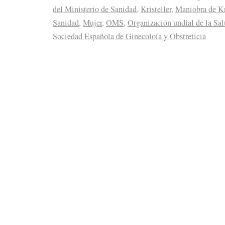
del Ministerio de Sanidad
,
Kristeller
,
Maniobra de Kr
Sanidad
,
Mujer
,
OMS
,
Organización undial de la Sa
Sociedad Española de Ginecoloía y Obstreticia