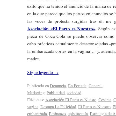
éxito que ha tenido el anuncio de la marca de r
en la que parece que los partos en anuncios se
las voces de protesta surgidas tras él, me 
Asociación «El Parto es Nuestro»
.
Según est
pieza de Coca-Cola se puede observar como 
cabo prácticas actualmente desaconsejadas -pre
la embarazada cortes en la vagina…- y, además,
madre.
Sigue leyendo
→
Publicado en
Denuncia
,
En Portada
,
General
,
Marketing
,
Publicidad
,
sociedad
Etiquetas:
Asociación El Parto es Nuesto
,
Cesárea
,
C
vagina
,
Destapa La Felicidad
,
El Parto es Nuestro
,
El
embarazada
,
Embarazo
,
episiotomía
,
Estrategia de 