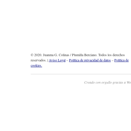
© 2020. Juanma G. Colinas / Plumilla Berciano. Todos los derechos
reservados. |
Aviso Legal
–
Política de privacidad de datos
–
Política de
cookies.
Creado con orgullo gracias a Wo