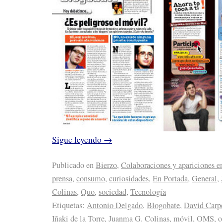
Sigue leyendo
→
Publicado en
Bierzo
,
Colaboraciones y apariciones e
prensa
,
consumo
,
curiosidades
,
En Portada
,
General
,
Colinas
,
Quo
,
sociedad
,
Tecnología
Etiquetas:
Antonio Delgado
,
Blogobate
,
David Carp
Iñaki de la Torre
,
Juanma G. Colinas
,
móvil
,
OMS
,
o