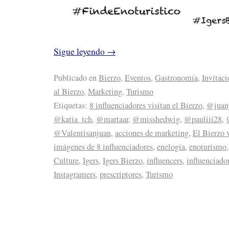
Sigue leyendo
→
Publicado en
Bierzo
,
Eventos
,
Gastronomía
,
Invitaci
al Bierzo
,
Marketing
,
Turismo
Etiquetas:
8 influenciadores visitan el Bierzo
,
@juanj
@katia_tch
,
@martaar
,
@misshedwig
,
@pauliii28
,
@Valentisanjuan
,
acciones de marketing
,
El Bierzo v
imágenes de 8 influenciadores
,
enelogía
,
enoturismo
Culture
,
Igers
,
Igers Bierzo
,
influencers
,
influenciado
Instagramers
,
prescriptores
,
Turismo