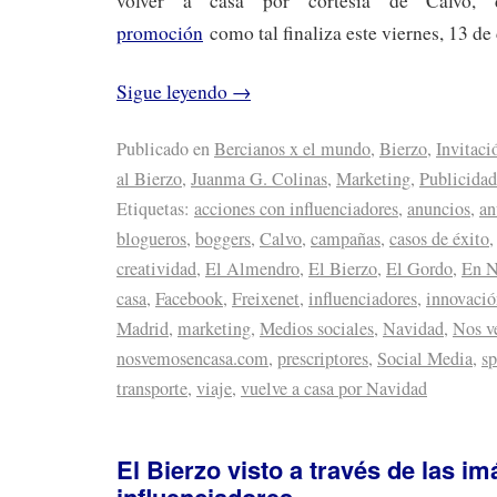
volver a casa por cortesía de Calvo
promoción
como tal finaliza este viernes, 13 de
Sigue leyendo
→
Publicado en
Bercianos x el mundo
,
Bierzo
,
Invitaci
al Bierzo
,
Juanma G. Colinas
,
Marketing
,
Publicidad
Etiquetas:
acciones con influenciadores
,
anuncios
,
an
blogueros
,
boggers
,
Calvo
,
campañas
,
casos de éxito
creatividad
,
El Almendro
,
El Bierzo
,
El Gordo
,
En N
casa
,
Facebook
,
Freixenet
,
influenciadores
,
innovació
Madrid
,
marketing
,
Medios sociales
,
Navidad
,
Nos v
nosvemosencasa.com
,
prescriptores
,
Social Media
,
sp
transporte
,
viaje
,
vuelve a casa por Navidad
El Bierzo visto a través de las i