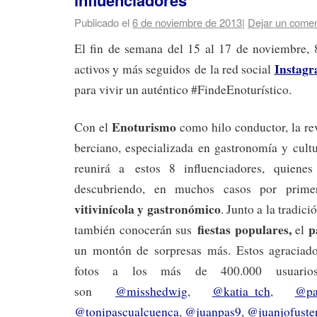
influenciadores
Publicado el
6 de noviembre de 2013
|
Dejar un comen
El fin de semana del 15 al 17 de noviembre, 
Instag
activos y más seguidos de la red social
para vivir un auténtico #FindeEnoturístico.
Enoturismo
Con el
como hilo conductor, la rev
berciano, especializada en gastronomía y cult
reunirá a estos 8 influenciadores, quiene
descubriendo, en muchos casos por primer
vitivinícola y gastronómico
. Junto a la tradici
fiestas populares,
pa
también conocerán sus
el
un montón de sorpresas más. Estos agraciado
fotos a los más de 400.000 usuario
son
@misshedwig
,
@katia_tch
,
@pa
@tonipascualcuenca
,
@juanpas9
,
@juanjofuste