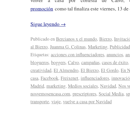
volver a casa por cortesía de Calvo
promoción
como tal finaliza este viernes, 13 de
Sigue leyendo
→
Publicado en
Bercianos x el mundo
,
Bierzo
,
Invitaci
al Bierzo
,
Juanma G. Colinas
,
Marketing
,
Publicidad
Etiquetas:
acciones con influenciadores
,
anuncios
,
an
blogueros
,
boggers
,
Calvo
,
campañas
,
casos de éxito
creatividad
,
El Almendro
,
El Bierzo
,
El Gordo
,
En N
casa
,
Facebook
,
Freixenet
,
influenciadores
,
innovació
Madrid
,
marketing
,
Medios sociales
,
Navidad
,
Nos v
nosvemosencasa.com
,
prescriptores
,
Social Media
,
sp
transporte
,
viaje
,
vuelve a casa por Navidad