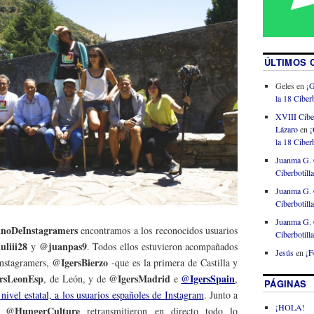
ÚLTIMOS 
Geles
en
¡G
la 18 Ciberb
XVIII Cibe
Lázaro
en
¡
la 18 Ciberb
Juanma G. 
Ciberbotill
Juanma G. 
Ciberbotill
Juanma G. 
noDeInstagramers
encontramos a los reconocidos usuarios
Ciberbotill
uliii28
@juanpas9
y
. Todos ellos estuvieron acompañados
Jesús
en
¡F
@IgersBierzo
Instagramers,
-que es la primera de Castilla y
rsLeonEsp
@IgersMadrid
@IgersSpain
, de León, y de
e
,
PÁGINAS
nivel estatal, a los usuarios españoles de Instagram
. Junto a
¡HOLA!
@HungerCulture
y
retransmitieron en directo todo lo