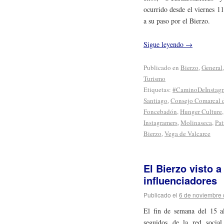
ocurrido desde el viernes 1
a su paso por el Bierzo.
Sigue leyendo
→
Publicado en
Bierzo
,
General
Turismo
Etiquetas:
#CaminoDeInstagr
Santiago
,
Consejo Comarcal d
Foncebadón
,
Hunger Culture
Instagramers
,
Molinaseca
,
Pat
Bierzo
,
Vega de Valcarce
El Bierzo visto 
influenciadores
Publicado el
6 de noviembre
El fin de semana del 15 a
seguidos de la red socia