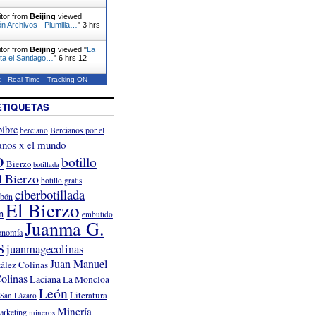
itor from
Beijing
viewed
n Archivos - Plumilla…
"
3 hrs
itor from
Beijing
viewed "
La
ita el Santiago…
"
6 hrs 12
t
Real Time
Tracking ON
ETIQUETAS
ibre
Bercianos por el
berciano
anos x el mundo
o
botillo
Bierzo
botillada
l Bierzo
botillo gratis
ciberbotillada
rbón
El Bierzo
n
embutido
Juanma G.
onomía
s
juanmagecolinas
Juan Manuel
ález Colinas
olinas
Laciana
La Moncloa
León
Literatura
San Lázaro
Minería
arketing
mineros