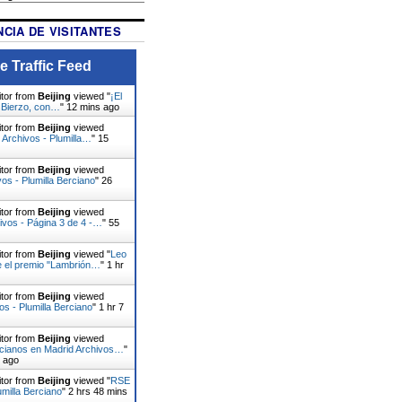
CIA DE VISITANTES
e Traffic Feed
itor from
Beijing
viewed "
¡El
l Bierzo, con…
"
12 mins ago
itor from
Beijing
viewed
 Archivos - Plumilla…
"
15
itor from
Beijing
viewed
vos - Plumilla Berciano
"
26
itor from
Beijing
viewed
ivos - Página 3 de 4 -…
"
55
itor from
Beijing
viewed "
Leo
e el premio "Lambrión…
"
1 hr
itor from
Beijing
viewed
os - Plumilla Berciano
"
1 hr 7
itor from
Beijing
viewed
rcianos en Madrid Archivos…
"
s ago
itor from
Beijing
viewed "
RSE
umilla Berciano
"
2 hrs 48 mins