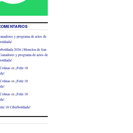
COMENTARIOS
anadores y programa de actos de
otillada!
rbotillada 2026 | Moncloa de San
Ganadores y programa de actos de
otillada!
Colinas
en
¡Feliz 18
ada!
Colinas
en
¡Feliz 18
ada!
Colinas
en
¡Feliz 18
ada!
eliz 18 Ciberbotillada!