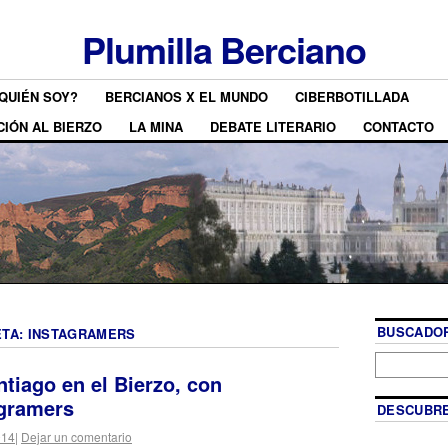
Plumilla Berciano
QUIÉN SOY?
BERCIANOS X EL MUNDO
CIBERBOTILLADA
CIÓN AL BIERZO
LA MINA
DEBATE LITERARIO
CONTACTO
BUSCADOR
ETA:
INSTAGRAMERS
tiago en el Bierzo, con
gramers
DESCUBRE
014
|
Dejar un comentario