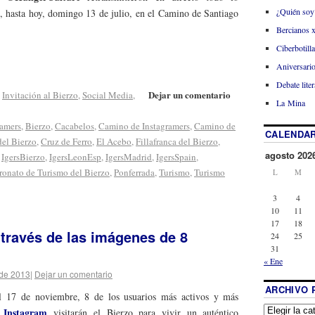
¿Quién soy
1, hasta hoy, domingo 13 de julio, en el Camino de Santiago
Bercianos 
Ciberbotill
Aniversario
Debate liter
Dejar un comentario
,
Invitación al Bierzo
,
Social Media
,
La Mina
amers
,
Bierzo
,
Cacabelos
,
Camino de Instagramers
,
Camino de
CALENDAR
el Bierzo
,
Cruz de Ferro
,
El Acebo
,
Fillafranca del Bierzo
,
agosto 202
,
IgersBierzo
,
IgersLeonEsp
,
IgersMadrid
,
IgersSpain
,
ronato de Turismo del Bierzo
,
Ponferrada
,
Turismo
,
Turismo
L
M
3
4
10
11
17
18
a través de las imágenes de 8
24
25
31
« Ene
 de 2013
|
Dejar un comentario
ARCHIVO 
l 17 de noviembre, 8 de los usuarios más activos y más
Instagram
l
visitarán el Bierzo para vivir un auténtico