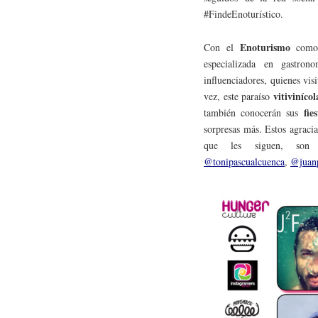
#FindeEnoturístico.
Enoturismo
Con el
como h
especializada en gastro
influenciadores, quienes vis
vitiviníco
vez, este paraíso
fie
también conocerán sus
sorpresas más. Estos agraci
que les siguen, so
@tonipascualcuenca
,
@juan