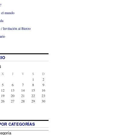
?
x el mundo
ada
 / Invitación al Bierzo
ario
IO
6
X
J
V
S
D
1
2
5
6
7
8
9
12
13
14
15
16
19
20
21
22
23
26
27
28
29
30
POR CATEGORÍAS