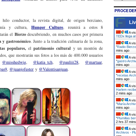
PROCEDEN
ilo conductor, la revista digital, de origen berciano,
Liv
Hunger Culture
nomía y cultura,
, reunirá a estos 8
A vis
Bierzo
itarán el
descubriendo, en muchos casos por primera
TEDx llega a
la y gastronómico
. Junto a la tradición culinaria de la zona,
A vis
"
Radio Bierzo
stas populares,
patrimonio cultural
el
y un montón de
mins ago
ados, que mostrarán sus fotos a los más de 400.000 usuarios
A vis
"
gastro Archi
n
@misshedwig
,
@katia_tch
,
@pauliii28
,
@martaar
,
mins ago
pas9
,
@juanjofuster
y
@Valentisanjuan
.
A vis
"
recetas Arch
mins ago
A vis
Harlem recib
2 mins ago
A vis
"
María Archiv
mins ago
A vis
"
Plumillas be
2 hrs 37 min
A vis
Archivos - Pl
ago