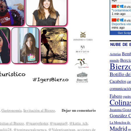
A vis
"
contaminació
1 min ago
A vis
Deportiva vis
mins ago
Get Scrip
NUBE DE 
Bemb
Asturias
Berci
mundo
Bierz
Botillo de
Cacabelos
ca
comunicació
Fabero
gastr
Colina
Juanma Gonz
Dejar un comentario
,
Gastronomía
,
Invitación al Bierzo
,
González C
La Moncloa de 
isitan el Bierzo
,
@juanjofuster
,
@juanpas9
,
@katia_tch
,
Madrid
uliii28
,
@tonipascualcuenca
,
@Valentisanjuan
,
acciones de
m