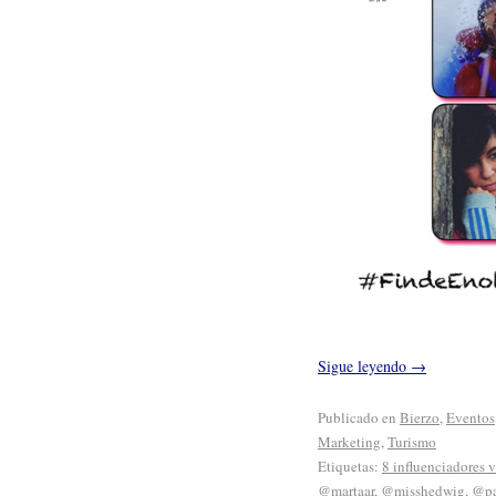
Sigue leyendo
→
Publicado en
Bierzo
,
Eventos
Marketing
,
Turismo
Etiquetas:
8 influenciadores v
@martaar
,
@misshedwig
,
@pa