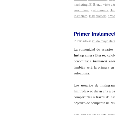
marketing
,
El Bierzo visto a 
enoturismo
,
gastronomía
,
Hun
Instagram
,
Instagramers
,
presc
Primer Instameet
Publicado el
25 de mayo de 
La comunidad de usuarios b
Instagramers Bierzo
, cele
denominada
Instameet Bie
también será la primera en 
autonomía.
Los usuarios de Instagr
limítrofes- se darán cita a pa
compartirlas a través de es
objetivo de compartir un rat
Una vez realizada esta tarea