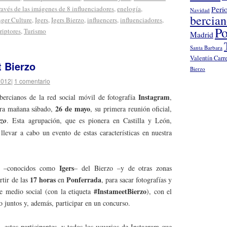
través de las imágenes de 8 influenciadores
,
enelogía
,
Peri
Navidad
bercia
ger Culture
,
Igers
,
Igers Bierzo
,
influencers
,
influenciadores
,
Po
riptores
,
Turismo
Madrid
Santa Barbara
Valentín Carr
 Bierzo
Bierzo
2012
|
1 comentario
Instagram
ercianos de la red social móvil de fotografía
,
26 de mayo
bra mañana sábado,
, su primera reunión oficial,
rzo
. Esta agrupación, que es pionera en Castilla y León,
llevar a cabo un evento de estas características en nuestra
Igers
am –conocidos como
– del Bierzo –y de otras zonas
17 horas
Ponferrada
rtir de las
en
, para sacar fotografías y
#InstameetBierzo
te medio social (con la etiqueta
), con el
o juntos y, además, participar en un concurso.
, estos participantes, y todos los usuarios de Instagram que