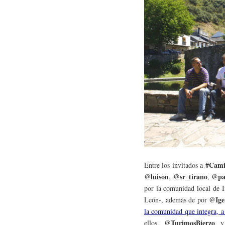
#Cami
Entre los invitados a
@luison
@sr_tirano
@pa
,
,
por la comunidad local de 
@Ige
León-, además de por
la comunidad que integra, a 
@TurimosBierzo
ellos,