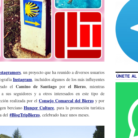
stagramers
, un proyecto que ha reunido a diversos usuarios
ÚNETE AL
Instagram
tografía
, incluidos algunos de los más influyentes
Camino de Santiago
el Bierzo
izado el
por
, mientras
 a sus seguidores y a otros interesados en este tipo de
Consejo Comarcal del Bierzo
cción realizada por el
y por
Hunger Culture
rigen berciano
, para la promoción turística
#BlogTripBierzo
ea del
, celebrado hace unos meses.