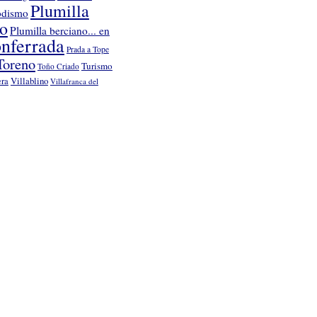
Plumilla
odismo
no
Plumilla berciano... en
nferrada
Prada a Tope
Toreno
Turismo
Toño Criado
Villablino
era
Villafranca del