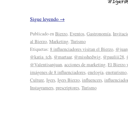
Sigue leyendo
→
Publicado en
Bierzo
,
Eventos
,
Gastronomía
,
Invitaci
al Bierzo
,
Marketing
,
Turismo
Etiquetas:
8 influenciadores visitan el Bierzo
,
@juanj
@katia_tch
,
@martaar
,
@misshedwig
,
@pauliii28
,
@Valentisanjuan
,
acciones de marketing
,
El Bierzo v
imágenes de 8 influenciadores
,
enelogía
,
enoturismo
Culture
,
Igers
,
Igers Bierzo
,
influencers
,
influenciado
Instagramers
,
prescriptores
,
Turismo