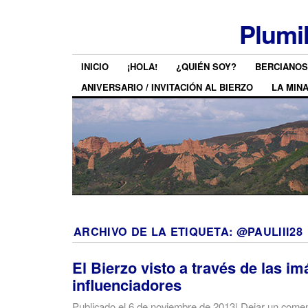
Plumi
INICIO
¡HOLA!
¿QUIÉN SOY?
BERCIANOS
ANIVERSARIO / INVITACIÓN AL BIERZO
LA MIN
ARCHIVO DE LA ETIQUETA:
@PAULIII28
El Bierzo visto a través de las i
influenciadores
Publicado el
6 de noviembre de 2013
|
Dejar un comen