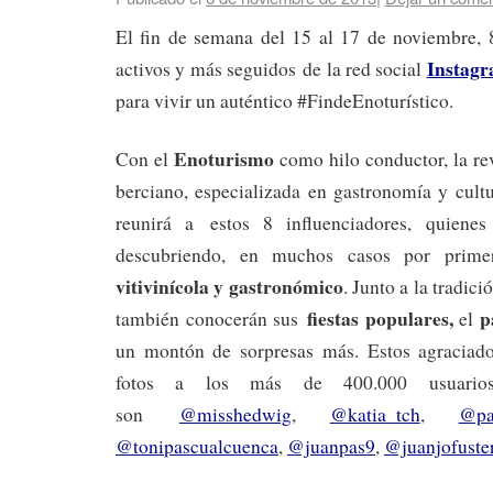
El fin de semana del 15 al 17 de noviembre, 
Instag
activos y más seguidos de la red social
para vivir un auténtico #FindeEnoturístico.
Enoturismo
Con el
como hilo conductor, la rev
berciano, especializada en gastronomía y cult
reunirá a estos 8 influenciadores, quiene
descubriendo, en muchos casos por primer
vitivinícola y gastronómico
. Junto a la tradici
fiestas populares,
pa
también conocerán sus
el
un montón de sorpresas más. Estos agraciado
fotos a los más de 400.000 usuario
son
@misshedwig
,
@katia_tch
,
@pa
@tonipascualcuenca
,
@juanpas9
,
@juanjofuste