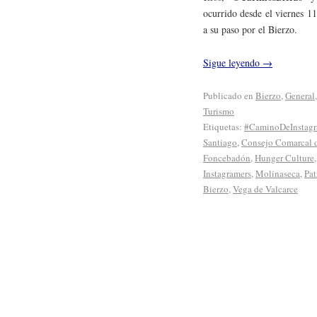
ocurrido desde el viernes 1
a su paso por el Bierzo.
Sigue leyendo
→
Publicado en
Bierzo
,
General
Turismo
Etiquetas:
#CaminoDeInstagr
Santiago
,
Consejo Comarcal d
Foncebadón
,
Hunger Culture
Instagramers
,
Molinaseca
,
Pat
Bierzo
,
Vega de Valcarce