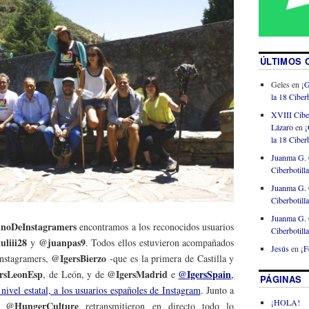
ÚLTIMOS 
Geles
en
¡G
la 18 Ciberb
XVIII Cibe
Lázaro
en
¡
la 18 Ciberb
Juanma G. 
Ciberbotill
Juanma G. 
Ciberbotill
Juanma G. 
noDeInstagramers
encontramos a los reconocidos usuarios
Ciberbotill
uliii28
@juanpas9
y
. Todos ellos estuvieron acompañados
Jesús
en
¡F
@IgersBierzo
Instagramers,
-que es la primera de Castilla y
rsLeonEsp
@IgersMadrid
@IgersSpain
, de León, y de
e
,
PÁGINAS
nivel estatal, a los usuarios españoles de Instagram
. Junto a
¡HOLA!
@HungerCulture
y
retransmitieron en directo todo lo