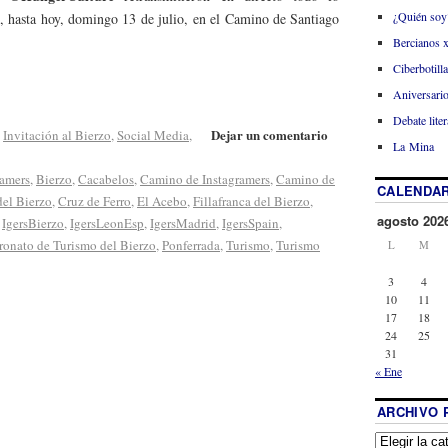
¿Quién soy
1, hasta hoy, domingo 13 de julio, en el Camino de Santiago
Bercianos 
Ciberbotill
Aniversario
Debate liter
Dejar un comentario
,
Invitación al Bierzo
,
Social Media
,
La Mina
amers
,
Bierzo
,
Cacabelos
,
Camino de Instagramers
,
Camino de
CALENDAR
el Bierzo
,
Cruz de Ferro
,
El Acebo
,
Fillafranca del Bierzo
,
agosto 202
,
IgersBierzo
,
IgersLeonEsp
,
IgersMadrid
,
IgersSpain
,
ronato de Turismo del Bierzo
,
Ponferrada
,
Turismo
,
Turismo
L
M
3
4
10
11
17
18
24
25
31
« Ene
ARCHIVO 