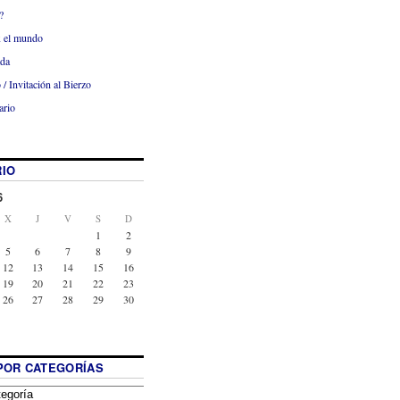
?
x el mundo
ada
 / Invitación al Bierzo
ario
IO
6
X
J
V
S
D
1
2
5
6
7
8
9
12
13
14
15
16
19
20
21
22
23
26
27
28
29
30
POR CATEGORÍAS