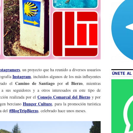
stagramers
, un proyecto que ha reunido a diversos usuarios
ÚNETE AL
Instagram
tografía
, incluidos algunos de los más influyentes
Camino de Santiago
el Bierzo
izado el
por
, mientras
 a sus seguidores y a otros interesados en este tipo de
Consejo Comarcal del Bierzo
cción realizada por el
y por
Hunger Culture
rigen berciano
, para la promoción turística
#BlogTripBierzo
ea del
, celebrado hace unos meses.