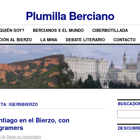
Plumilla Berciano
QUIÉN SOY?
BERCIANOS X EL MUNDO
CIBERBOTILLADA
CIÓN AL BIERZO
LA MINA
DEBATE LITERARIO
CONTACTO
BUSCADOR
ETA:
IGERSBIERZO
tiago en el Bierzo, con
gramers
DESCUBRE
014
|
Dejar un comentario