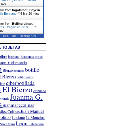
s ago
itor from
Ingolstadt, Bayern
lla Berciano -
"
6 hrs 20 mins
itor from
Beijing
viewed
vos - Página 61 de 85 -…
"
6
ago
t
Real Time
Tracking ON
ETIQUETAS
ibre
Bercianos por el
berciano
anos x el mundo
o
botillo
Bierzo
botillada
l Bierzo
botillo gratis
ciberbotillada
rbón
El Bierzo
n
embutido
Juanma G.
onomía
s
juanmagecolinas
Juan Manuel
ález Colinas
olinas
Laciana
La Moncloa
León
Literatura
San Lázaro