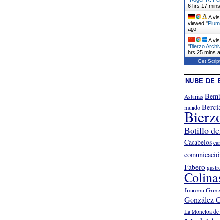
6 hrs 17 min
A vis
viewed "
Plumi
ago
A vis
"
Bierzo Archi
hrs 25 mins 
Get Scrip
NUBE DE 
Bemb
Asturias
Berci
mundo
Bierz
Botillo de
Cacabelos
ca
comunicació
Fabero
gastr
Colina
Juanma Gonz
González C
La Moncloa de 