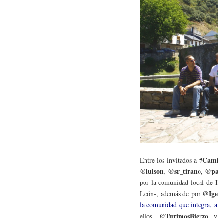
#Cami
Entre los invitados a
@luison
@sr_tirano
@pa
,
,
por la comunidad local de 
@Ige
León-, además de por
la comunidad que integra, a 
@TurimosBierzo
ellos,