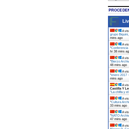
PROCEDEN
Liv
A vis
grupo Biquini
mins ago
A vis
"
Conferencia 
hr 39 mins a
A vis
"
Bierzo Archi
48 mins ago
A vis
"
enero 2017 -
mins ago
A vis
Castilla Y L
"La chifla y 
A vis
"
Cultura Arch
33 mins ago
A vis
"
NATO Archivo
47 mins ago
A vis
"
Roger R. Fe