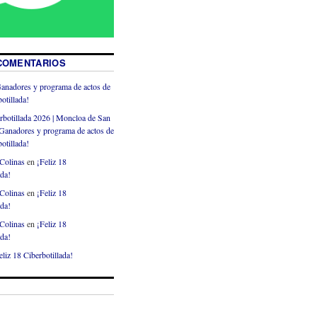
COMENTARIOS
anadores y programa de actos de
otillada!
rbotillada 2026 | Moncloa de San
Ganadores y programa de actos de
otillada!
Colinas
en
¡Feliz 18
ada!
Colinas
en
¡Feliz 18
ada!
Colinas
en
¡Feliz 18
ada!
eliz 18 Ciberbotillada!