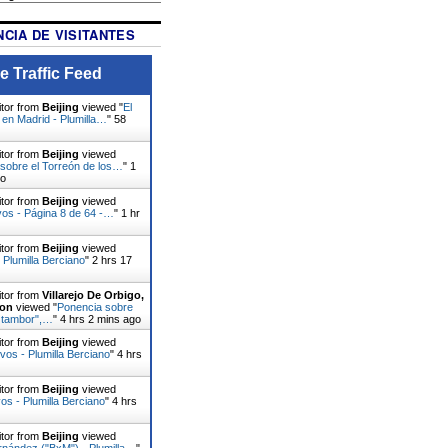
CIA DE VISITANTES
e Traffic Feed
itor from
Beijing
viewed "
El
, en Madrid - Plumilla…
"
58
itor from
Beijing
viewed
sobre el Torreón de los…
"
1
go
itor from
Beijing
viewed
vos - Página 8 de 64 -…
"
1 hr
itor from
Beijing
viewed
 Plumilla Berciano
"
2 hrs 17
itor from
Villarejo De Orbigo,
eon
viewed "
Ponencia sobre
el tambor",…
"
4 hrs 2 mins ago
itor from
Beijing
viewed
ivos - Plumilla Berciano
"
4 hrs
itor from
Beijing
viewed
s - Plumilla Berciano
"
4 hrs
itor from
Beijing
viewed
rnández ("BxM") - Plumilla…
"