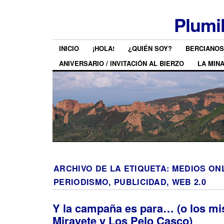
Plumi
INICIO
¡HOLA!
¿QUIÉN SOY?
BERCIANOS
ANIVERSARIO / INVITACIÓN AL BIERZO
LA MIN
ARCHIVO DE LA ETIQUETA:
MEDIOS ONL
PERIODISMO, PUBLICIDAD, WEB 2.0
Y la campaña es para… (o los mi
Miravete y Los Pelo Casco)