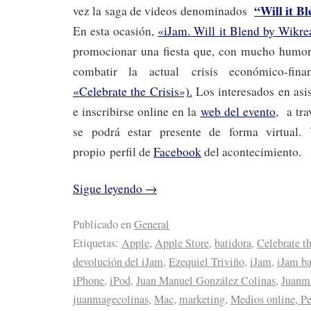
“Will it B
vez la saga de videos denominados
En esta ocasión,
«iJam. Will it Blend by Wikre
promocionar una fiesta que, con mucho humor
combatir la actual crisis económico-fina
«Celebrate the Crisis»).
Los interesados en asi
e inscribirse online en la
web del evento
, a tra
se podrá estar presente de forma virtual.
propio perfil de
Facebook
del acontecimiento.
Sigue leyendo
→
Publicado en
General
Etiquetas:
Apple
,
Apple Store
,
batidora
,
Celebrate th
devolución del iJam
,
Ezequiel Triviño
,
iJam
,
iJam ba
iPhone
,
iPod
,
Juan Manuel González Colinas
,
Juanm
juanmagecolinas
,
Mac
,
marketing
,
Medios online, Pe