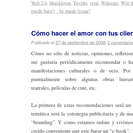
Web 2.0
,
Shackleton
,
Triviño
,
viral
,
Wikreate
,
Will I
puede batir?
,
¿Se puede licuar?
Cómo hacer el amor con tus clie
Publicado el
27 de septiembre de 2008
|
2 comentario
Cómo no sólo de noticias, opiniones, reflexi
me gustaría periódicamente recomendar o hac
manifestaciones culturales o de ocio. Por 
puntualmente sobre algunas obras literari
teatrales, películas de cine, etc.
La primera de estas recomendaciones será un l
temática será la estrategia publicitaria y de m
“branding”. Y como estamos online y vivimo
creído conveniente que este fuese un “e-book”.