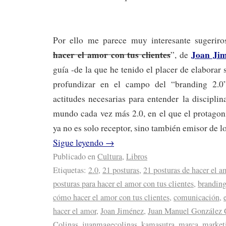
Por ello me parece muy interesante sugeriro
hacer el amor con tus clientes
Joan Ji
”, de
guía -de la que he tenido el placer de elaborar
profundizar en el campo del “branding 2.0
actitudes necesarias para entender la discipli
mundo cada vez más 2.0, en el que el protagon
ya no es solo receptor, sino también emisor de l
Sigue leyendo
→
Publicado en
Cultura
,
Libros
Etiquetas:
2.0
,
21 posturas
,
21 posturas de hacer el a
posturas para hacer el amor con tus clientes
,
brandin
cómo hacer el amor con tus clientes
,
comunicación
,
hacer el amor
,
Joan Jiménez
,
Juan Manuel González 
Colinas
,
juanmagecolinas
,
kamasutra
,
marca
,
market