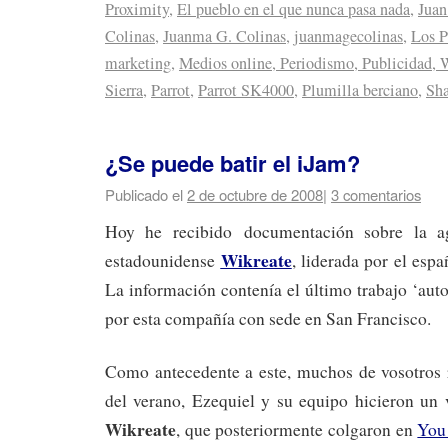
Proximity
,
El pueblo en el que nunca pasa nada
,
Juan
Colinas
,
Juanma G. Colinas
,
juanmagecolinas
,
Los P
marketing
,
Medios online, Periodismo, Publicidad, 
Sierra
,
Parrot
,
Parrot SK4000
,
Plumilla berciano
,
Sha
¿Se puede batir el iJam?
Publicado el
2 de octubre de 2008
|
3 comentarios
Hoy he recibido documentación sobre la ag
Wikreate
estadounidense
, liderada por el esp
La información contenía el último trabajo ‘au
por esta compañía con sede en San Francisco.
Como antecedente a este, muchos de vosotros r
del verano, Ezequiel y su equipo hicieron un
Wikreate
, que posteriormente colgaron en
You