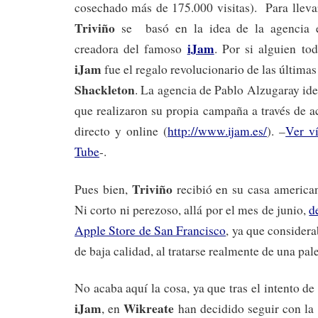
cosechado más de 175.000 visitas). Para lleva
Triviño
se basó en la idea de la agencia 
iJam
creadora del famoso
. Por si alguien to
iJam
fue el regalo revolucionario de las última
Shackleton
. La agencia de Pablo Alzugaray ide
que realizaron su propia campaña a través de 
directo y online (
http://www.ijam.es/
). –
Ver v
Tube
-.
Triviño
Pues bien,
recibió en su casa america
Ni corto ni perezoso, allá por el mes de junio,
d
Apple Store de San Francisco
, ya que considera
de baja calidad, al tratarse realmente de una pale
No acaba aquí la cosa, ya que tras el intento de
iJam
Wikreate
, en
han decidido seguir con la 