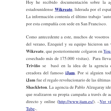
Hoy he recibido documentación sobre la ag
Wikreate
estadounidense
, liderada por el esp
La información contenía el último trabajo ‘au
por esta compañía con sede en San Francisco.
Como antecedente a este, muchos de vosotros r
del verano, Ezequiel y su equipo hicieron un
Wikreate
, que posteriormente colgaron en
You
cosechado más de 175.000 visitas). Para lleva
Triviño
se basó en la idea de la agencia 
iJam
creadora del famoso
. Por si alguien to
iJam
fue el regalo revolucionario de las última
Shackleton
. La agencia de Pablo Alzugaray ide
que realizaron su propia campaña a través de 
directo y online (
http://www.ijam.es/
). –
Ver v
Tube
-.