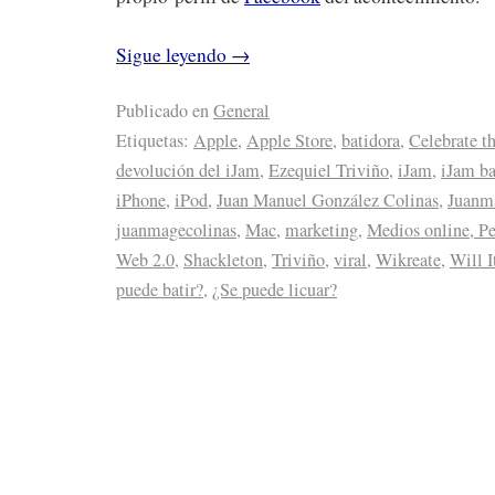
Sigue leyendo
→
Publicado en
General
Etiquetas:
Apple
,
Apple Store
,
batidora
,
Celebrate th
devolución del iJam
,
Ezequiel Triviño
,
iJam
,
iJam ba
iPhone
,
iPod
,
Juan Manuel González Colinas
,
Juanm
juanmagecolinas
,
Mac
,
marketing
,
Medios online, Pe
Web 2.0
,
Shackleton
,
Triviño
,
viral
,
Wikreate
,
Will I
puede batir?
,
¿Se puede licuar?