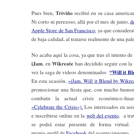
Triviño
Pues bien,
recibió en su casa america
Ni corto ni perezoso, allá por el mes de junio,
d
Apple Store de San Francisco
, ya que considera
de baja calidad, al tratarse realmente de una pale
No acaba aquí la cosa, ya que tras el intento de
iJam
Wikreate
, en
han decidido seguir con la 
“Will it B
vez la saga de videos denominados
En esta ocasión,
«iJam. Will it Blend by Wikre
promocionar una fiesta que, con mucho humor
combatir la actual crisis económico-fina
«Celebrate the Crisis»).
Los interesados en asi
e inscribirse online en la
web del evento
, a tra
se podrá estar presente de forma virtual.
propio perfil de
Facebook
del acontecimiento.