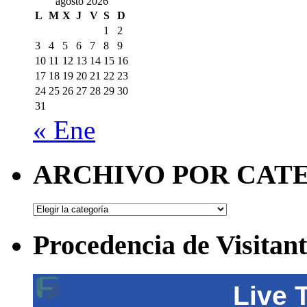
agosto 2026
L
M
X
J
V
S
D
1
2
3
4
5
6
7
8
9
10
11
12
13
14
15
16
17
18
19
20
21
22
23
24
25
26
27
28
29
30
31
« Ene
ARCHIVO POR CAT
ARCHIVO
POR
CATEGORÍAS
Procedencia de Visitant
Live 