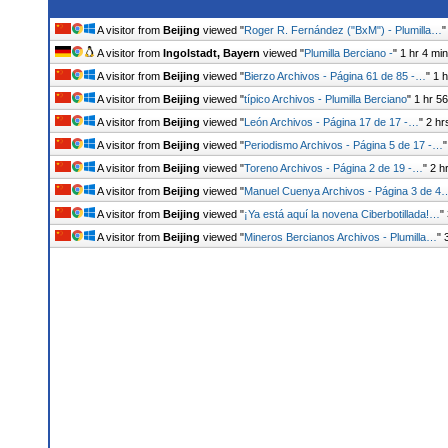
A visitor from
Beijing
viewed "
Roger R. Fernández ("BxM") - Plumilla…
A visitor from
Ingolstadt, Bayern
viewed "
Plumilla Berciano -
"
1 hr 4 mi
A visitor from
Beijing
viewed "
Bierzo Archivos - Página 61 de 85 -…
"
1 h
A visitor from
Beijing
viewed "
típico Archivos - Plumilla Berciano
"
1 hr 5
A visitor from
Beijing
viewed "
León Archivos - Página 17 de 17 -…
"
2 hr
A visitor from
Beijing
viewed "
Periodismo Archivos - Página 5 de 17 -…
A visitor from
Beijing
viewed "
Toreno Archivos - Página 2 de 19 -…
"
2 h
A visitor from
Beijing
viewed "
Manuel Cuenya Archivos - Página 3 de 4
A visitor from
Beijing
viewed "
¡Ya está aquí la novena Ciberbotillada!…
"
A visitor from
Beijing
viewed "
Mineros Bercianos Archivos - Plumilla…
"