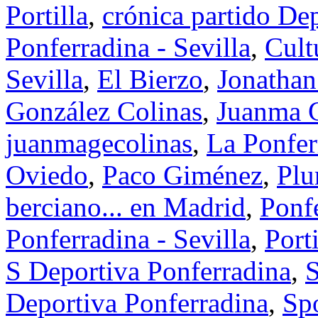
Portilla
,
crónica partido Dep
Ponferradina - Sevilla
,
Cult
Sevilla
,
El Bierzo
,
Jonathan
González Colinas
,
Juanma G
juanmagecolinas
,
La Ponferr
Oviedo
,
Paco Giménez
,
Plu
berciano... en Madrid
,
Ponf
Ponferradina - Sevilla
,
Porti
S Deportiva Ponferradina
,
S
Deportiva Ponferradina
,
Sp