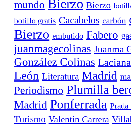
Bierzo
mundo
Bierzo
botil
Cacabelos
carbón
botillo gratis
Bierzo
Fabero
ga
embutido
juanmagecolinas
Juanma G
González Colinas
Laciana
Madrid
León
Literatura
ma
Plumilla ber
Periodismo
Ponferrada
Madrid
Prada 
Turismo
Valentín Carrera
Villa