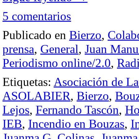
5 comentarios
Publicado en
Bierzo
,
Colabo
prensa
,
General
,
Juan Manue
Periodismo online/2.0
,
Rad
Etiquetas:
Asociación de La
ASOLABIER
,
Bierzo
,
Bouz
Lejos
,
Fernando Tascón
,
Ho
IEB
,
Incendio en Bouzas
,
I
Juanma G. Colinas
,
Juanma