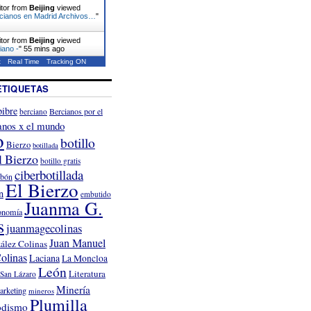
itor from
Beijing
viewed
rcianos en Madrid Archivos…
"
itor from
Beijing
viewed
iano -
"
55 mins ago
t
Real Time
Tracking ON
ETIQUETAS
ibre
Bercianos por el
berciano
anos x el mundo
o
botillo
Bierzo
botillada
l Bierzo
botillo gratis
ciberbotillada
rbón
El Bierzo
n
embutido
Juanma G.
onomía
s
juanmagecolinas
Juan Manuel
ález Colinas
olinas
Laciana
La Moncloa
León
Literatura
San Lázaro
Minería
arketing
mineros
Plumilla
odismo