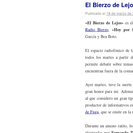
El Bierzo de Lej
Publicado el
18 de marzo de
«El Bierzo de Lejos»
es el
«Hoy por H
Radio Bierzo
,
García y Bea Boto.
El espacio radiofónico de 
todos los martes a partir 
permite debatir sobre temas
encuentran fuera de la coma
Ayer martes, tuve la suerte
gran honor para mí. Además
al que considero un gran ti
productor de informativos e
de Fuga
, que se emite en la
Durante un ameno ratito, lo
Fernando T
planteadas por