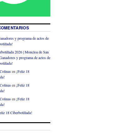
COMENTARIOS
anadores y programa de actos de
otillada!
rbotillada 2026 | Moncloa de San
Ganadores y programa de actos de
otillada!
Colinas
en
¡Feliz 18
ada!
Colinas
en
¡Feliz 18
ada!
Colinas
en
¡Feliz 18
ada!
eliz 18 Ciberbotillada!