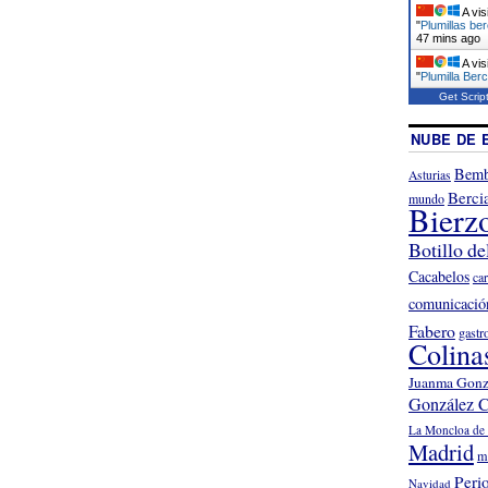
A vis
"
Plumillas be
47 mins ago
A vis
"
Plumilla Berc
Get Scrip
NUBE DE 
Bemb
Asturias
Berci
mundo
Bierz
Botillo de
Cacabelos
ca
comunicació
Fabero
gastr
Colina
Juanma Gonz
González C
La Moncloa de 
Madrid
m
Peri
Navidad