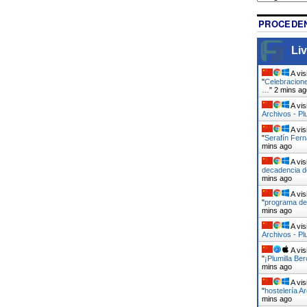
PROCEDEN
Liv
A vis
"
Celebracione
…
"
2 mins ag
A vis
Archivos - Pl
A vis
"
Serafín Fer
mins ago
A vis
decadencia d
mins ago
A vis
"
programa de 
mins ago
A vis
Archivos - Pl
A vis
"
¡Plumilla Be
mins ago
A vis
"
hostelería Ar
mins ago