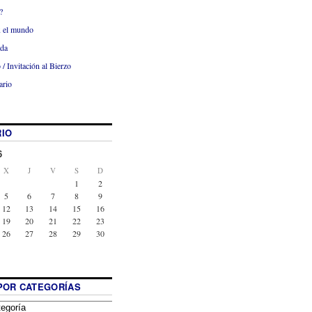
?
x el mundo
ada
 / Invitación al Bierzo
ario
IO
6
X
J
V
S
D
1
2
5
6
7
8
9
12
13
14
15
16
19
20
21
22
23
26
27
28
29
30
POR CATEGORÍAS