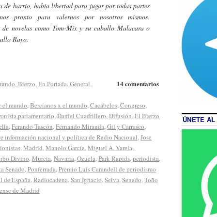
a de barrio, había libertad para jugar por todas partes
mos pronto para valernos por nosotros mismos.
s de novelas como Tom-Mix y su caballo Malacara o
allo Rayo.
14 comentarios
 mundo
,
Bierzo
,
En Portada
,
General
,
r el mundo
,
Bercianos x el mundo
,
Cacabelos
,
Congreso
,
ronista parlamentario
,
Daniel Cuadrillero
,
Difusión
,
El Bierzo
ÚNETE AL
ella
,
Ferando Tascón
,
Fernando Miranda
,
Gil y Carrasco
,
de información nacional y política de Radio Nacional
,
Jose
ionistas
,
Madrid
,
Manolo García
,
Miguel A. Varela
,
erbo Divino
,
Murcia
,
Navarra
,
Ozuela
,
Park Rapids
,
periodista
,
ta Senado
,
Ponferrada
,
Premio Luis Carandell de periodismo
l de España
,
Radiocadena
,
San Ignacio
,
Selva
,
Senado
,
Toño
ense de Madrid