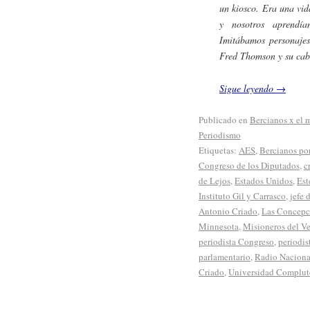
un kiosco. Era una vid
y nosotros aprendía
Imitábamos personaje
Fred Thomson y su cab
Sigue leyendo
→
Publicado en
Bercianos x el
Periodismo
Etiquetas:
AES
,
Bercianos po
Congreso de los Diputados
,
c
de Lejos
,
Estados Unidos
,
Est
Instituto Gil y Carrasco
,
jefe 
Antonio Criado
,
Las Concepc
Minnesota
,
Misioneros del V
periodista Congreso
,
periodis
parlamentario
,
Radio Naciona
Criado
,
Universidad Complut