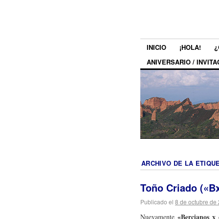
INICIO
¡HOLA!
¿
ANIVERSARIO / INVITA
ARCHIVO DE LA ETIQU
Toño Criado («B
Publicado el
8 de octubre de
«Bercianos x
Nuevamente