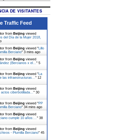
CIA DE VISITANTES
e Traffic Feed
itor from
Beijing
viewed
s del Día de la Mujer 2018,
o
itor from
Beijing
viewed "
Lillo
umilla Berciano
"
4 mins ago
itor from
Beijing
viewed
nández (Bercianos x el…
"
5
itor from
Beijing
viewed "
La
e las infraestructuras…
"
12
itor from
Beijing
viewed
actos ciberbotillada…
"
30
itor from
Beijing
viewed "
PP
umilla Berciano
"
34 mins ago
itor from
Beijing
viewed
rciano cumple 10 años:…
"
38
itor from
Beijing
viewed
chivos - Plumilla Berciano
"
45