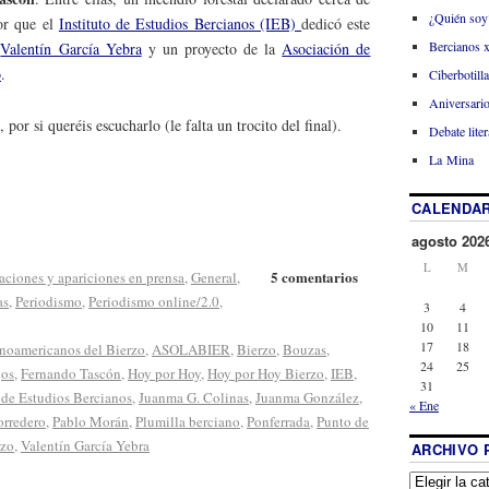
¿Quién soy
tor que el
Instituto de Estudios Bercianos (IEB)
dedicó este
Bercianos 
o
Valentín García Yebra
y un proyecto de la
Asociación de
o
.
Ciberbotill
Aniversario
 por si queréis escucharlo (le falta un trocito del final).
Debate liter
La Mina
CALENDAR
agosto 202
L
M
5 comentarios
aciones y apariciones en prensa
,
General
,
as
,
Periodismo
,
Periodismo online/2.0
,
3
4
10
11
17
18
inoamericanos del Bierzo
,
ASOLABIER
,
Bierzo
,
Bouzas
,
24
25
jos
,
Fernando Tascón
,
Hoy por Hoy
,
Hoy por Hoy Bierzo
,
IEB
,
31
o de Estudios Bercianos
,
Juanma G. Colinas
,
Juanma González
,
« Ene
rredero
,
Pablo Morán
,
Plumilla berciano
,
Ponferrada
,
Punto de
rzo
,
Valentín García Yebra
ARCHIVO 