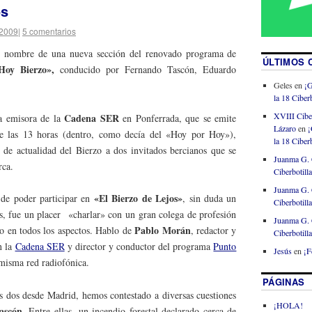
os
 2009
|
5 comentarios
 nombre de una nueva sección del renovado programa de
ÚLTIMOS 
oy Bierzo»,
conducido por Fernando Tascón, Eduardo
Geles
en
¡G
la 18 Ciberb
XVIII Cibe
Cadena SER
la emisora de la
en Ponferrada, que se emite
Lázaro
en
¡
de las 13 horas (dentro, como decía del «Hoy por Hoy»),
la 18 Ciberb
 de actualidad del Bierzo a dos invitados bercianos que se
Juanma G. 
rca.
Ciberbotill
Juanma G. 
«El Bierzo de Lejos»
 de poder participar en
, sin duda un
Ciberbotill
, fue un placer «charlar» con un gran colega de profesión
Juanma G. 
Pablo Morán
po en todos los aspectos. Hablo de
, redactor y
Ciberbotill
n la
Cadena SER
y director y conductor del programa
Punto
Jesús
en
¡F
 misma red radiofónica.
PÁGINAS
s dos desde Madrid, hemos contestado a diversas cuestiones
¡HOLA!
ascón
. Entre ellas, un incendio forestal declarado cerca de