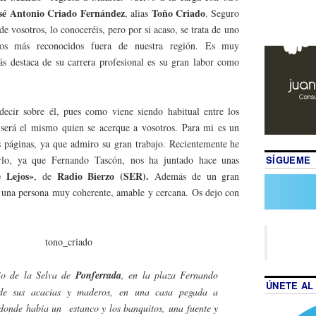
sé Antonio Criado Fernández
Toño Criado
, alias
. Seguro
de vosotros, lo conoceréis, pero por si acaso, se trata de uno
anos más reconocidos fuera de nuestra región. Es muy
ás destaca de su carrera profesional es su gran labor como
cir sobre él, pues como viene siendo habitual entre los
 será el mismo quien se acerque a vosotros. Para mi es un
s páginas, ya que admiro su gran trabajo. Recientemente he
SÍGUEME
rlo, ya que Fernando Tascón, nos ha juntado hace unas
e Lejos»
Radio Bierzo
(SER).
, de
Además de un gran
 una persona muy coherente, amable y cercana. Os dejo con
rio de la Selva de
Ponferrada
, en la plaza Fernando
ÚNETE AL
de sus acacias y maderos, en una casa pegada a
onde había un estanco y los banquitos, una fuente y