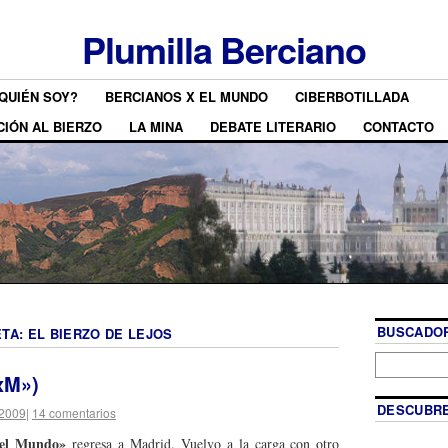
Plumilla Berciano
QUIÉN SOY?
BERCIANOS X EL MUNDO
CIBERBOTILLADA
CIÓN AL BIERZO
LA MINA
DEBATE LITERARIO
CONTACTO
BUSCADOR
ETA:
EL BIERZO DE LEJOS
xM»)
DESCUBRE
 2009
|
14 comentarios
 el Mundo»
regresa a Madrid. Vuelvo a la carga con otro