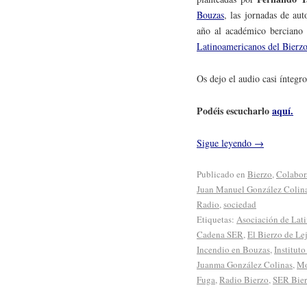
Bouzas
, las jornadas de au
año al académico bercian
Latinoamericanos del Bierz
Os dejo el audio casi íntegro,
Podéis escucharlo
aquí.
Sigue leyendo
→
Publicado en
Bierzo
,
Colabor
Juan Manuel González Colin
Radio
,
sociedad
Etiquetas:
Asociación de Lat
Cadena SER
,
El Bierzo de Le
Incendio en Bouzas
,
Institut
Juanma González Colinas
,
Mo
Fuga
,
Radio Bierzo
,
SER Bie