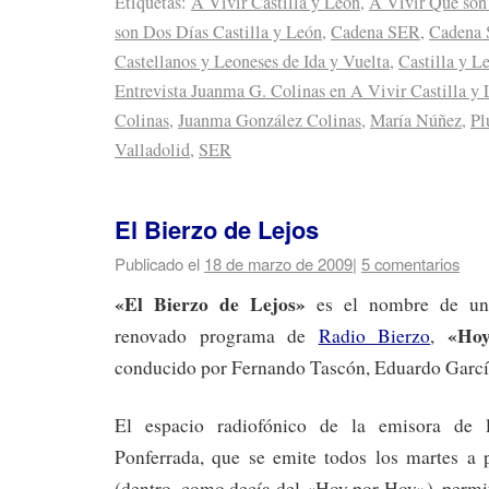
Etiquetas:
A Vivir Castilla y León
,
A Vivir Que son
son Dos Días Castilla y León
,
Cadena SER
,
Cadena 
Castellanos y Leoneses de Ida y Vuelta
,
Castilla y L
Entrevista Juanma G. Colinas en A Vivir Castilla y
Colinas
,
Juanma González Colinas
,
María Núñez
,
Pl
Valladolid
,
SER
El Bierzo de Lejos
Publicado el
18 de marzo de 2009
|
5 comentarios
«El Bierzo de Lejos»
es el nombre de una
«Hoy 
renovado programa de
Radio Bierzo
,
conducido por Fernando Tascón, Eduardo Garcí
El espacio radiofónico de la emisora de
Ponferrada, que se emite todos los martes a p
(dentro, como decía del «Hoy por Hoy»), permi