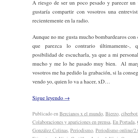
A riesgo de ser un poco pesado y parecer un 
gustaría compartir con vosotros una entrevi
recientemente en la radio.
Aunque no me gusta mucho bombardearos con es
que parezca lo contrario últimamente-, qu
posibilidad de escucharla, ya que a mi person
mucho y me lo he pasado muy bien. Al marg
vosotros me ha pedido la grabación, si la conse
vendo yo, quien lo va a hacer, xD…
Sigue leyendo
→
Publicado en
Bercianos x el mundo
,
Bierzo
,
ciberbot
Colaboraciones y apariciones en prensa
,
En Portada
,
González Colinas
,
Periodismo
,
Periodismo online/2.