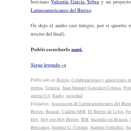
berciano
Valentín García Yebra
y un proyect
Latinoamericanos del Bierzo
.
Os dejo el audio casi íntegro, por si queréis e
trocito del final).
Podéis escucharlo
aquí.
Sigue leyendo
→
Publicado en
Bierzo
,
Colaboraciones y apariciones e
prensa
,
General
,
Juan Manuel González Colinas
,
Per
online/2.0
,
Radio
,
sociedad
Etiquetas:
Asociación de Latinoamericanos del Bier
Bierzo
,
Bouzas
,
Cadena SER
,
El Bierzo de Lejos
,
Fe
Hoy
,
Hoy por Hoy Bierzo
,
IEB
,
Incendio en Bouzas
,
Bercianos
,
Juanma G. Colinas
,
Juanma González
,
Ju