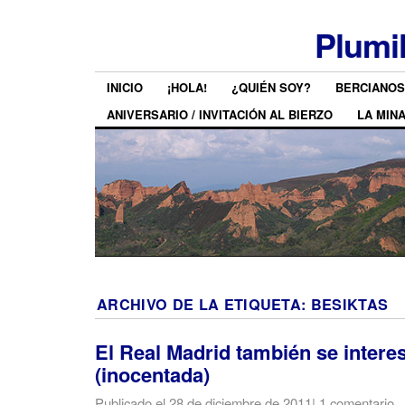
Plumi
INICIO
¡HOLA!
¿QUIÉN SOY?
BERCIANOS
ANIVERSARIO / INVITACIÓN AL BIERZO
LA MIN
ARCHIVO DE LA ETIQUETA:
BESIKTAS
El Real Madrid también se intere
(inocentada)
Publicado el
28 de diciembre de 2011
|
1 comentario