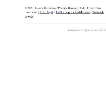
© 2020. Juanma G. Colinas / Plumilla Berciano. Todos los derechos
reservados. |
Aviso Legal
–
Política de privacidad de datos
–
Política de
cookies.
Creado con orgullo gracias a Wo