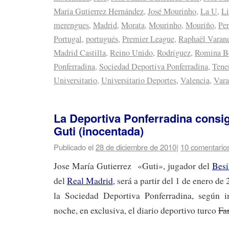
María Gutierrez Hernández
,
José Mourinho
,
La U
,
Li
merengues
,
Madrid
,
Morata
,
Mourinho
,
Mouriño
,
Pe
Portugal
,
portugués
,
Premier League
,
Raphaël Varan
Madrid Castilla
,
Reino Unido
,
Rodríguez
,
Romina Be
Ponferradina
,
Sociedad Deportiva Ponferradina
,
Tener
Universitario
,
Universitario Deportes
,
Valencia
,
Vara
La Deportiva Ponferradina consig
Guti (inocentada)
Publicado el
28 de diciembre de 2010
|
10 comentario
Jose María Gutierrez «Guti», jugador del
Besi
del
Real Madrid
, será a partir del 1 de enero d
la Sociedad Deportiva Ponferradina, según i
noche, en exclusiva, el diario deportivo turco
Fa