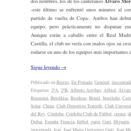
Álvaro Mor
dos nombres, los de los canteranos
-este último se enfrentó unos minutos al co
partido de vuelta de Copa-. Ambos han debut
equipo, pero prácticamente no disputan en
Aunque están a caballo entre el Real Madr
Castilla, el club no vería con malos ojos su ce
rodarse en uno de los equipos más importantes 
Sigue leyendo
→
Publicado en
Bierzo
,
En Portada
,
General
,
inocentad
Etiquetas:
2ºA
,
2ºB
,
Alberto Argibay
,
Albiol
,
Álvar
Benzemá
,
Bersiktas
,
Besiktas
,
Brasil
,
brasileño
,
Cast
Solar
,
China
,
Club Deportivo Tenerife
,
Club Universi
del Rey
,
Córdoba
,
Córdoba Club de Fútbol
,
crema
,
d
Dubai
,
España
,
Francia
,
fútbol
,
garra
,
Guti
,
Higuaín
inocentada
,
Jesé
,
José María Guitierrez Guti
,
José Ma