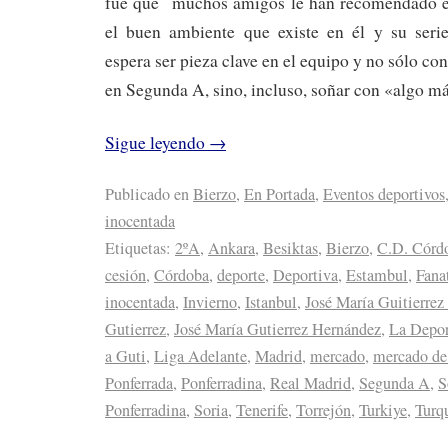
fue que muchos amigos le han recomendado el
el buen ambiente que existe en él y su seri
espera ser pieza clave en el equipo y no sólo c
en Segunda A, sino, incluso, soñar con «algo m
Sigue leyendo
→
Publicado en
Bierzo
,
En Portada
,
Eventos deportivos
inocentada
Etiquetas:
2ºA
,
Ankara
,
Besiktas
,
Bierzo
,
C.D. Córd
cesión
,
Córdoba
,
deporte
,
Deportiva
,
Estambul
,
Fana
inocentada
,
Invierno
,
Istanbul
,
José María Guitierrez
Gutierrez
,
José María Gutierrez Hernández
,
La Depor
a Guti
,
Liga Adelante
,
Madrid
,
mercado
,
mercado de
Ponferrada
,
Ponferradina
,
Real Madrid
,
Segunda A
,
S
Ponferradina
,
Soria
,
Tenerife
,
Torrejón
,
Turkiye
,
Turq