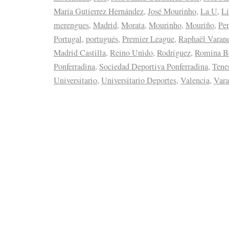
María Gutierrez Hernández
,
José Mourinho
,
La U
,
Li
merengues
,
Madrid
,
Morata
,
Mourinho
,
Mouriño
,
Pe
Portugal
,
portugués
,
Premier League
,
Raphaël Varan
Madrid Castilla
,
Reino Unido
,
Rodríguez
,
Romina Be
Ponferradina
,
Sociedad Deportiva Ponferradina
,
Tener
Universitario
,
Universitario Deportes
,
Valencia
,
Vara