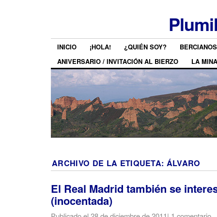
Plumi
INICIO
¡HOLA!
¿QUIÉN SOY?
BERCIANOS
ANIVERSARIO / INVITACIÓN AL BIERZO
LA MIN
ARCHIVO DE LA ETIQUETA:
ÁLVARO
El Real Madrid también se intere
(inocentada)
Publicado el
28 de diciembre de 2011
|
1 comentario