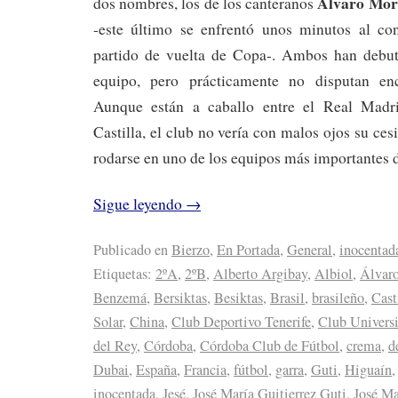
Álvaro Mor
dos nombres, los de los canteranos
-este último se enfrentó unos minutos al co
partido de vuelta de Copa-. Ambos han debut
equipo, pero prácticamente no disputan en
Aunque están a caballo entre el Real Madr
Castilla, el club no vería con malos ojos su ce
rodarse en uno de los equipos más importantes 
Sigue leyendo
→
Publicado en
Bierzo
,
En Portada
,
General
,
inocentad
Etiquetas:
2ºA
,
2ºB
,
Alberto Argibay
,
Albiol
,
Álvar
Benzemá
,
Bersiktas
,
Besiktas
,
Brasil
,
brasileño
,
Cast
Solar
,
China
,
Club Deportivo Tenerife
,
Club Universi
del Rey
,
Córdoba
,
Córdoba Club de Fútbol
,
crema
,
d
Dubai
,
España
,
Francia
,
fútbol
,
garra
,
Guti
,
Higuaín
inocentada
,
Jesé
,
José María Guitierrez Guti
,
José Ma