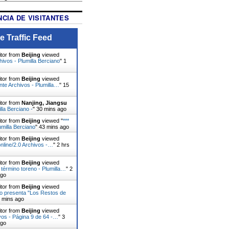
CIA DE VISITANTES
e Traffic Feed
itor from
Beijing
viewed
ivos - Plumilla Berciano
"
1
itor from
Beijing
viewed
te Archivos - Plumilla…
"
15
itor from
Nanjing, Jiangsu
lla Berciano -
"
30 mins ago
itor from
Beijing
viewed "
***
umilla Berciano
"
43 mins ago
itor from
Beijing
viewed
nline/2.0 Archivos -…
"
2 hrs
itor from
Beijing
viewed
 término toreno - Plumilla…
"
2
ago
itor from
Beijing
viewed
o presenta "Los Restos de
1 mins ago
itor from
Beijing
viewed
vos - Página 9 de 64 -…
"
3
ago