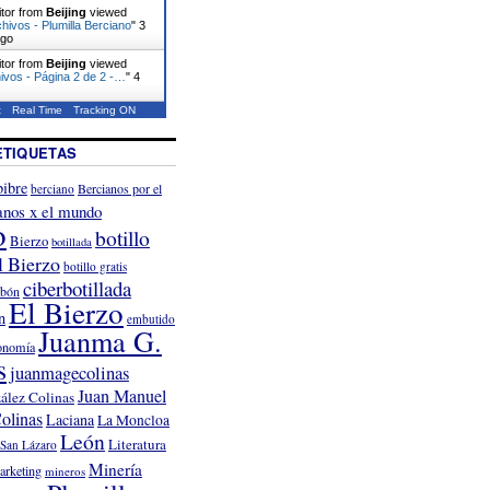
itor from
Beijing
viewed
chivos - Plumilla Berciano
"
3
ago
itor from
Beijing
viewed
ivos - Página 2 de 2 -…
"
4
t
Real Time
Tracking ON
ETIQUETAS
ibre
Bercianos por el
berciano
anos x el mundo
o
botillo
Bierzo
botillada
l Bierzo
botillo gratis
ciberbotillada
rbón
El Bierzo
n
embutido
Juanma G.
onomía
s
juanmagecolinas
Juan Manuel
ález Colinas
olinas
Laciana
La Moncloa
León
Literatura
San Lázaro
Minería
arketing
mineros