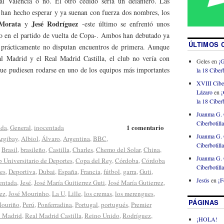
al Valencia o no. El otro cedido sería un delantero. Las
se han hecho esperar y ya suenan con fuerza dos nombres, los
Morata
Jesé Rodríguez
y
-este último se enfrentó unos
o en el partido de vuelta de Copa-. Ambos han debutado ya
ÚLTIMOS 
 prácticamente no disputan encuentros de primera. Aunque
al Madrid y el Real Madrid Castilla, el club no vería con
Geles
en
¡G
que pudiesen rodarse en uno de los equipos más importantes
la 18 Ciberb
XVIII Cibe
Lázaro
en
¡
la 18 Ciberb
Juanma G. 
Ciberbotill
1 comentario
ada
,
General
,
inocentada
Juanma G. 
Argibay
,
Albiol
,
Álvaro
,
Argentina
,
BBC
,
Ciberbotill
,
Brasil
,
brasileño
,
Castilla
,
Charles
,
Chemo del Solar
,
China
,
Juanma G. 
 Universitario de Deportes
,
Copa del Rey
,
Córdoba
,
Córdoba
Ciberbotill
es
,
Deportiva
,
Dubai
,
España
,
Francia
,
fútbol
,
garra
,
Guti
,
Jesús
en
¡F
entada
,
Jesé
,
José María Guitierrez Guti
,
José María Gutierrez
,
ez
,
José Mourinho
,
La U
,
Lille
,
los cremas
,
los merengues
,
PÁGINAS
ouriño
,
Perú
,
Ponferradina
,
Portugal
,
portugués
,
Premier
l Madrid
,
Real Madrid Castilla
,
Reino Unido
,
Rodríguez
,
¡HOLA!