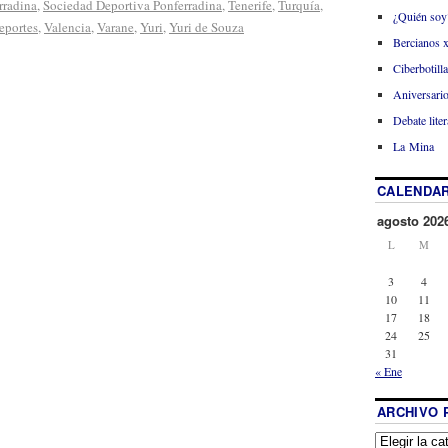
rradina
,
Sociedad Deportiva Ponferradina
,
Tenerife
,
Turquía
,
¿Quién soy
eportes
,
Valencia
,
Varane
,
Yuri
,
Yuri de Souza
Bercianos 
Ciberbotill
Aniversario
Debate liter
La Mina
CALENDAR
agosto 202
L
M
3
4
10
11
17
18
24
25
31
« Ene
ARCHIVO 