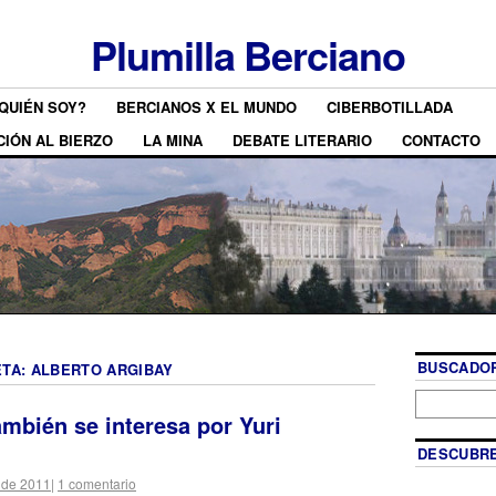
Plumilla Berciano
QUIÉN SOY?
BERCIANOS X EL MUNDO
CIBERBOTILLADA
CIÓN AL BIERZO
LA MINA
DEBATE LITERARIO
CONTACTO
BUSCADOR
ETA:
ALBERTO ARGIBAY
ambién se interesa por Yuri
DESCUBRE
 de 2011
|
1 comentario