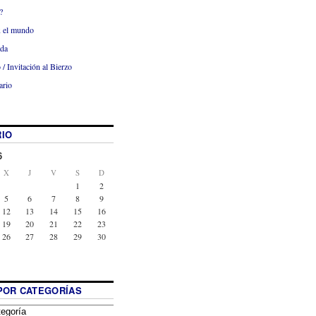
?
x el mundo
ada
 / Invitación al Bierzo
ario
IO
6
X
J
V
S
D
1
2
5
6
7
8
9
12
13
14
15
16
19
20
21
22
23
26
27
28
29
30
POR CATEGORÍAS