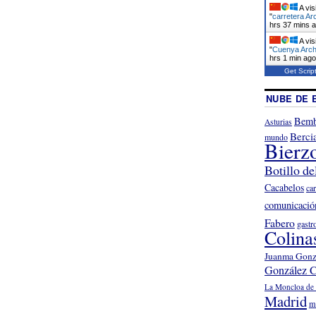
A vis
"
carretera Ar
hrs 37 mins 
A vis
"
Cuenya Arch
hrs 1 min ago
Get Scrip
NUBE DE 
Bemb
Asturias
Berci
mundo
Bierz
Botillo de
Cacabelos
ca
comunicació
Fabero
gastr
Colina
Juanma Gonz
González C
La Moncloa de 
Madrid
m