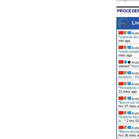
PROCEDEN
Liv
A vis
"
cuencas Arch
min ago
A vis
"
medio ambien
mins ago
A vis
viewed "
Plumi
A vis
Archivos - Pl
A vis
"
Periodismo o
21 mins ago
A vis
"
Buscó por el
hrs 37 mins 
A vis
"
Roberto Mor
la…
"
2 hrs 5
A vis
"
Bierzo Archi
hrs 36 mins 