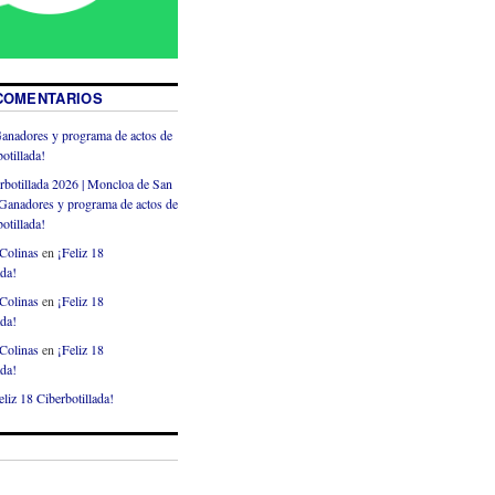
COMENTARIOS
anadores y programa de actos de
otillada!
rbotillada 2026 | Moncloa de San
Ganadores y programa de actos de
otillada!
Colinas
en
¡Feliz 18
ada!
Colinas
en
¡Feliz 18
ada!
Colinas
en
¡Feliz 18
ada!
eliz 18 Ciberbotillada!