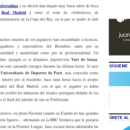
nferradina
y su afición han dejado muy buen sabor de boca
Real Madrid
l
y entre el resto de «futboleros» de
 eliminatoria de la Copa del Rey, en la que se midió al club
ncluso muchos de los jugadores han encandilado a técnicos,
jugadores y espectadores del Bernabéu, tanto por su
humildad y amabilidad como por su profesionalidad. Un
Yuri de Souza
laro ejemplo es el delantero deportivista
,
SÍGUEME
ue está causando estragos durante las últimas horas. Si ayer
Universitario de Deportes de Perú
, más conocido como
 interés por el brasileño, hace unas horas hacía lo propio
nador del Real Madrid, con el que el jugador ya había
én recibió las alabanzas del técnico portugués delante de los
 el final del partido de ida en Ponferrada.
clusiva -en plena Navidad cuando en España no hay grandes
ÚNETE AL
arón liguero-, afirmando en la BBC británica que le gustaría
renar en la Premier League, hace escasas horas adelantaba las