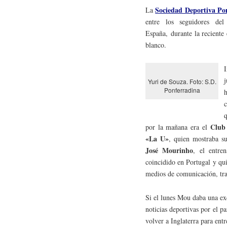
Sociedad Deportiva Po
La
entre los seguidores de
España, durante la reciente
blanco.
I
Yuri de Souza. Foto: S.D.
Ponferradina
c
q
Club 
por la mañana era el
«La U»
, quien mostraba su
José Mourinho
, el entre
coincidido en Portugal y qui
medios de comunicación, tras
Si el lunes Mou daba una ex
noticias deportivas por el p
volver a Inglaterra para ent