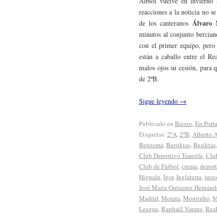
Albiol vuelve en invierno 
reacciones a la noticia no 
Álvaro 
de los canteranos
minutos al conjunto bercian
con el primer equipo, pero
están a caballo entre el Re
malos ojos su cesión, para 
de 2ºB.
Sigue leyendo
→
Publicado en
Bierzo
,
En Port
Etiquetas:
2ºA
,
2ºB
,
Alberto 
Benzemá
,
Bersiktas
,
Besiktas
Club Deportivo Tenerife
,
Club
Club de Fútbol
,
crema
,
deport
Higuaín
,
Igor
,
Inglaterra
,
inoc
José María Gutierrez Hernánd
Madrid
,
Morata
,
Mourinho
,
M
League
,
Raphaël Varane
,
Rea