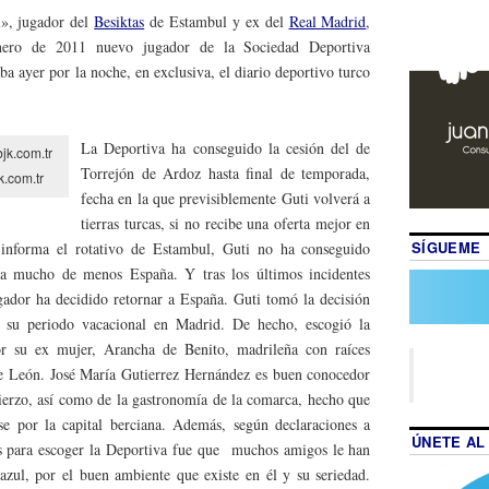
», jugador del
Besiktas
de Estambul y ex del
Real Madrid
,
nero de 2011 nuevo jugador de la Sociedad Deportiva
a ayer por la noche, en exclusiva, el diario deportivo turco
La Deportiva ha conseguido la cesión del de
Torrejón de Ardoz hasta final de temporada,
k.com.tr
fecha en la que previsiblemente Guti volverá a
tierras turcas, si no recibe una oferta mejor en
SÍGUEME
 informa el rotativo de Estambul, Guti no ha conseguido
ha mucho de menos España. Y tras los últimos incidentes
ugador ha decidido retornar a España. Guti tomó la decisión
s su periodo vacacional en Madrid. De hecho, escogió la
or su ex mujer, Arancha de Benito, madrileña con raíces
de León. José María Gutierrez Hernández es buen conocedor
ierzo, así como de la gastronomía de la comarca, hecho que
se por la capital berciana. Además, según declaraciones a
ÚNETE AL
os para escoger la Deportiva fue que muchos amigos le han
zul, por el buen ambiente que existe en él y su seriedad.