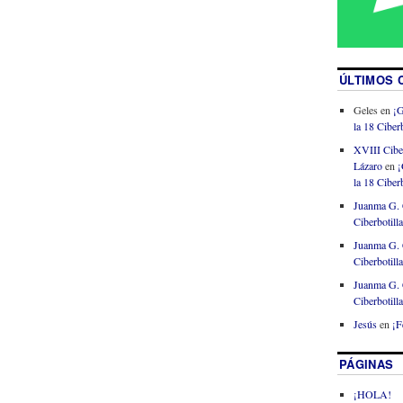
ÚLTIMOS 
Geles
en
¡G
la 18 Ciberb
XVIII Cibe
Lázaro
en
¡
la 18 Ciberb
Juanma G. 
Ciberbotill
Juanma G. 
Ciberbotill
Juanma G. 
Ciberbotill
Jesús
en
¡F
PÁGINAS
¡HOLA!