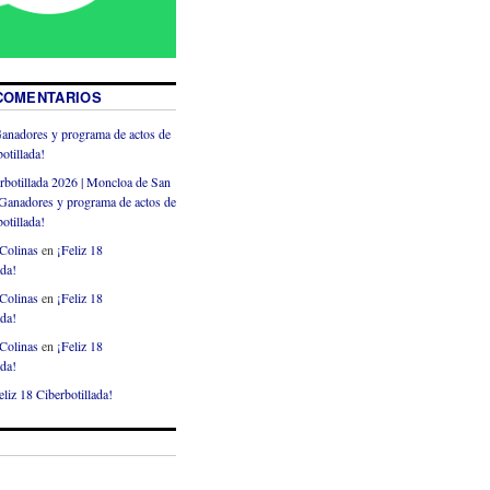
COMENTARIOS
anadores y programa de actos de
otillada!
rbotillada 2026 | Moncloa de San
Ganadores y programa de actos de
otillada!
Colinas
en
¡Feliz 18
ada!
Colinas
en
¡Feliz 18
ada!
Colinas
en
¡Feliz 18
ada!
eliz 18 Ciberbotillada!