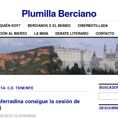
Plumilla Berciano
QUIÉN SOY?
BERCIANOS X EL MUNDO
CIBERBOTILLADA
CIÓN AL BIERZO
LA MINA
DEBATE LITERARIO
CONTACTO
BUSCADOR
ETA:
C.D. TENERIFE
ferradina consigue la cesión de
)
DESCUBRE
 de 2010
|
10 comentarios