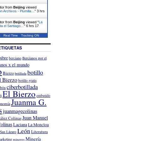
itor from
Beijing
viewed
n Archivos - Plumilla…
"
3 hrs
itor from
Beijing
viewed "
La
ita el Santiago…
"
6 hrs 17
t
Real Time
Tracking ON
ETIQUETAS
ibre
Bercianos por el
berciano
anos x el mundo
o
botillo
Bierzo
botillada
l Bierzo
botillo gratis
ciberbotillada
rbón
El Bierzo
n
embutido
Juanma G.
onomía
s
juanmagecolinas
Juan Manuel
ález Colinas
olinas
Laciana
La Moncloa
León
Literatura
San Lázaro
Minería
arketing
mineros