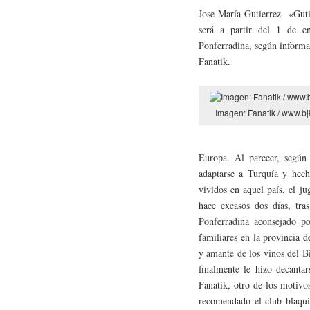
Jose María Gutierrez «Guti
será a partir del 1 de e
Ponferradina, según informab
Fanatik
.
Imagen: Fanatik / www.bj
Europa. Al parecer, según
adaptarse a Turquía y hec
vividos en aquel país, el j
hace excasos dos días, tra
Ponferradina aconsejado p
familiares en la provincia 
y amante de los vinos del B
finalmente le hizo decantar
Fanatik, otro de los motiv
recomendado el club blaquia