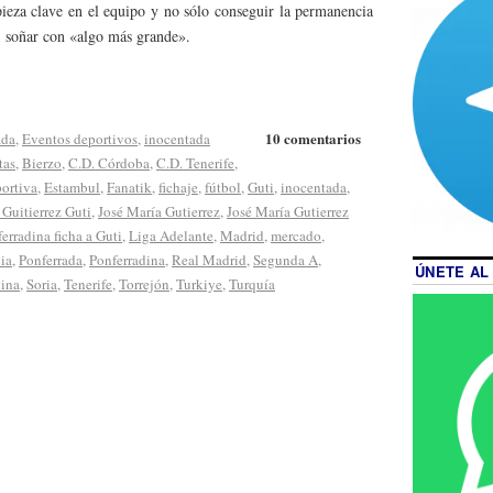
ieza clave en el equipo y no sólo conseguir la permanencia
, soñar con «algo más grande».
10 comentarios
ada
,
Eventos deportivos
,
inocentada
tas
,
Bierzo
,
C.D. Córdoba
,
C.D. Tenerife
,
ortiva
,
Estambul
,
Fanatik
,
fichaje
,
fútbol
,
Guti
,
inocentada
,
 Guitierrez Guti
,
José María Gutierrez
,
José María Gutierrez
erradina ficha a Guti
,
Liga Adelante
,
Madrid
,
mercado
,
ia
,
Ponferrada
,
Ponferradina
,
Real Madrid
,
Segunda A
,
ÚNETE AL
dina
,
Soria
,
Tenerife
,
Torrejón
,
Turkiye
,
Turquía