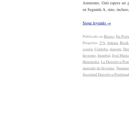
Asimismo, Guti espera ser p
en Segunda A, sino, incluso
Sigue leyendo
→
Publicado en
Bierzo
,
En Port
Etiquetas:
2ºA
,
Ankara
,
Besik
cesión
,
Córdoba
,
deporte
,
Dep
Invierno
,
Istanbul
,
José María
Hernández
,
La Deportiva Ponf
mercado de Invierno
,
Numanc
Sociedad Deportiva Ponferra