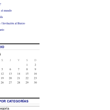
?
x el mundo
ada
 / Invitación al Bierzo
ario
IO
6
X
J
V
S
D
1
2
5
6
7
8
9
12
13
14
15
16
19
20
21
22
23
26
27
28
29
30
POR CATEGORÍAS