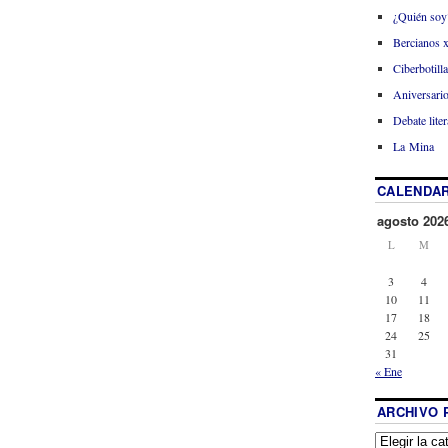
¿Quién soy
Bercianos 
Ciberbotill
Aniversario
Debate liter
La Mina
CALENDAR
agosto 202
L
M
3
4
10
11
17
18
24
25
31
« Ene
ARCHIVO 