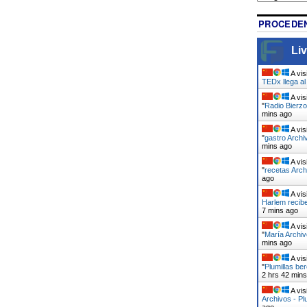
PROCEDEN
Liv
A vis
TEDx llega a
A vis
"
Radio Bierzo
mins ago
A vis
"
gastro Archi
mins ago
A vis
"
recetas Arch
ago
A vis
Harlem recib
7 mins ago
A vis
"
María Archiv
mins ago
A vis
"
Plumillas be
2 hrs 42 min
A vis
Archivos - Pl
ago