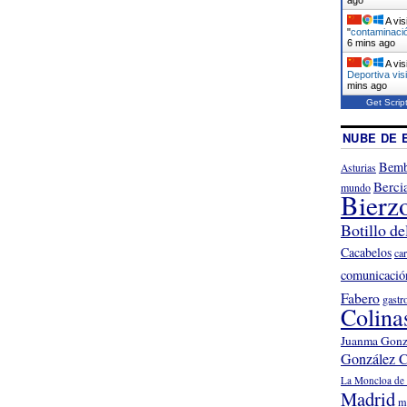
A vis
"
contaminació
6 mins ago
A vis
Deportiva vis
mins ago
Get Scrip
NUBE DE 
Bemb
Asturias
Berci
mundo
Bierz
Botillo de
Cacabelos
ca
comunicació
Fabero
gastr
Colina
Juanma Gonz
González C
La Moncloa de 
Madrid
m