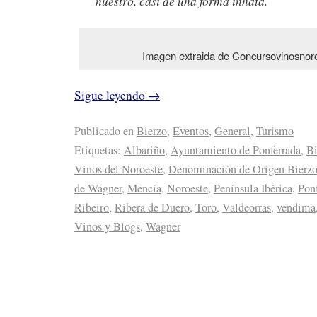
nuestro, casi de una forma innata.
Imagen extraida de Concursovinosnor
Sigue leyendo
→
Publicado en
Bierzo
,
Eventos
,
General
,
Turismo
Etiquetas:
Albariño
,
Ayuntamiento de Ponferrada
,
Bi
Vinos del Noroeste
,
Denominación de Origen Bierz
de Wagner
,
Mencía
,
Noroeste
,
Península Ibérica
,
Pon
Ribeiro
,
Ribera de Duero
,
Toro
,
Valdeorras
,
vendima
Vinos y Blogs
,
Wagner