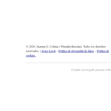
© 2020. Juanma G. Colinas / Plumilla Berciano. Todos los derechos
reservados. |
Aviso Legal
–
Política de privacidad de datos
–
Política de
cookies.
Creado con orgullo gracias a Wo