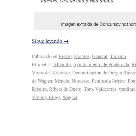
nuestro, casi de una forma innata.
Imagen extraida de Concursovinosnor
Sigue leyendo
→
Publicado en
Bierzo
,
Eventos
,
General
,
Turismo
Etiquetas:
Albariño
,
Ayuntamiento de Ponferrada
,
Bi
Vinos del Noroeste
,
Denominación de Origen Bierz
de Wagner
,
Mencía
,
Noroeste
,
Península Ibérica
,
Pon
Ribeiro
,
Ribera de Duero
,
Toro
,
Valdeorras
,
vendima
Vinos y Blogs
,
Wagner