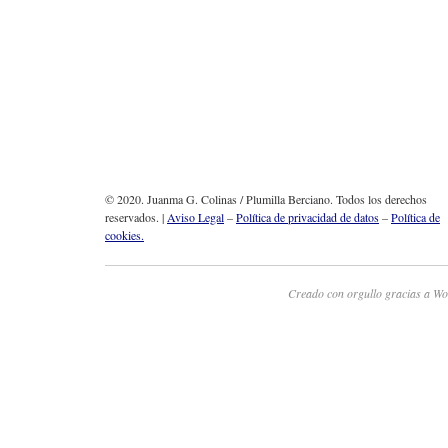
© 2020. Juanma G. Colinas / Plumilla Berciano. Todos los derechos
reservados. |
Aviso Legal
–
Política de privacidad de datos
–
Política de
cookies.
Creado con orgullo gracias a Wo