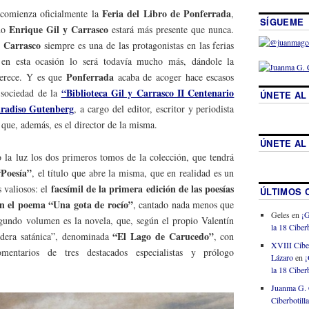
Feria del Libro de Ponferrada
 comienza oficialmente la
,
SÍGUEME
Enrique Gil y Carrasco
ano
estará más presente que nunca.
y Carrasco
siempre es una de las protagonistas en las ferias
o en esta ocasión lo será todavía mucho más, dándole la
Ponferrada
merece. Y es que
acaba de acoger hace escasos
“Biblioteca Gil y Carrasco II Centenario
n sociedad de la
ÚNETE AL
radiso Gutenberg
, a cargo del editor, escritor y periodista
,
que, además, es el director de la misma.
ÚNETE AL
 la luz los dos primeros tomos de la colección, que tendrá
“Poesía”
, el título que abre la misma, que en realidad es un
facsímil de la primera edición de las poesías
 valiosos: el
ÚLTIMOS 
n el poema “Una gota de rocío”
, cantado nada menos que
Geles
en
¡G
egundo volumen es la novela, que, según el propio Valentín
la 18 Ciberb
“El Lago de Carucedo”
sidera satánica”, denominada
, con
XVIII Cibe
omentarios de tres destacados especialistas y prólogo
Lázaro
en
¡
la 18 Ciberb
Juanma G. 
Ciberbotill