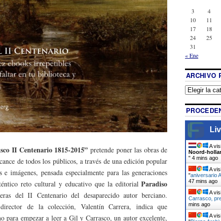
3
4
10
11
17
18
24
25
31
« Ene
ARCHIVO 
PROCEDEN
Liv
A vis
asco II Centenario 1815-2015”
pretende poner las obras de
Noord-holla
"
4 mins ago
cance de todos los públicos, a través de una edición popular
A vis
e imágenes, pensada especialmente para las generaciones
"
aniversario 
47 mins ago
Paradiso
éntico reto cultural y educativo que la editorial
A vis
eras del II Centenario del desaparecido autor berciano.
Carrasco, pr
mins ago
director de la colección, Valentín Carrera, indica que
A vis
 para empezar a leer a Gil y Carrasco, un autor excelente,