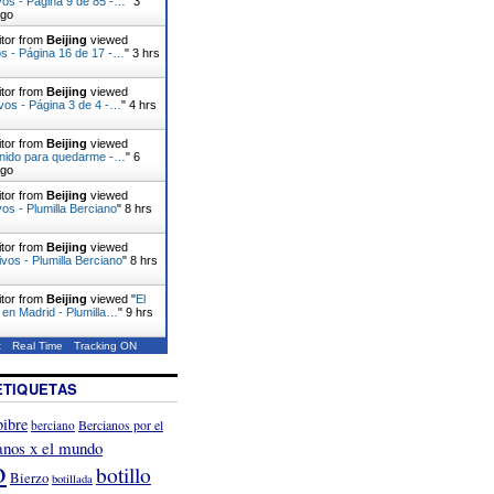
vos - Página 9 de 85 -…
"
3
ago
itor from
Beijing
viewed
s - Página 16 de 17 -…
"
3 hrs
itor from
Beijing
viewed
vos - Página 3 de 4 -…
"
4 hrs
itor from
Beijing
viewed
enido para quedarme -…
"
6
ago
itor from
Beijing
viewed
vos - Plumilla Berciano
"
8 hrs
itor from
Beijing
viewed
ivos - Plumilla Berciano
"
8 hrs
itor from
Beijing
viewed "
El
, en Madrid - Plumilla…
"
9 hrs
t
Real Time
Tracking ON
ETIQUETAS
ibre
Bercianos por el
berciano
anos x el mundo
o
botillo
Bierzo
botillada