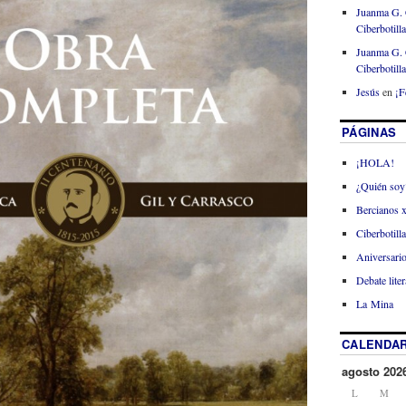
Juanma G. 
Ciberbotill
Juanma G. 
Ciberbotill
Jesús
en
¡F
PÁGINAS
¡HOLA!
¿Quién soy
Bercianos 
Ciberbotill
Aniversario
Debate liter
La Mina
CALENDAR
agosto 202
L
M