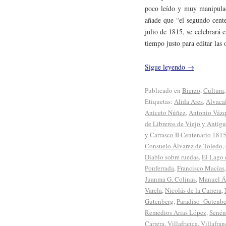
poco leído y muy manipulad
añade que “el segundo cente
julio de 1815, se celebrará
tiempo justo para editar las
Sigue leyendo
→
Publicado en
Bierzo
,
Cultura
Etiquetas:
Alida Ares
,
Alvaca
Aniceto Núñez
,
Antonio Váz
de Libreros de Viejo y Antigu
y Carrasco II Centenario 181
Consuelo Álvarez de Toledo
,
Diablo sobre ruedas
,
El Lago 
Ponferrada
,
Francisco Macías
Juanma G. Colinas
,
Manuel Á
Varela
,
Nicolás de la Carrera
,
Gutenberg
,
Paradiso_Gutenbe
Remedios Arias López
,
Senén
Carrera
,
Villafranca
,
Villafran