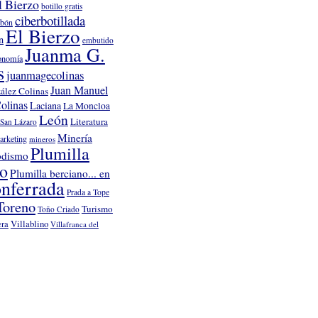
l Bierzo
botillo gratis
ciberbotillada
rbón
El Bierzo
n
embutido
Juanma G.
onomía
s
juanmagecolinas
Juan Manuel
ález Colinas
olinas
Laciana
La Moncloa
León
Literatura
San Lázaro
Minería
arketing
mineros
Plumilla
odismo
no
Plumilla berciano... en
nferrada
Prada a Tope
Toreno
Turismo
Toño Criado
Villablino
era
Villafranca del