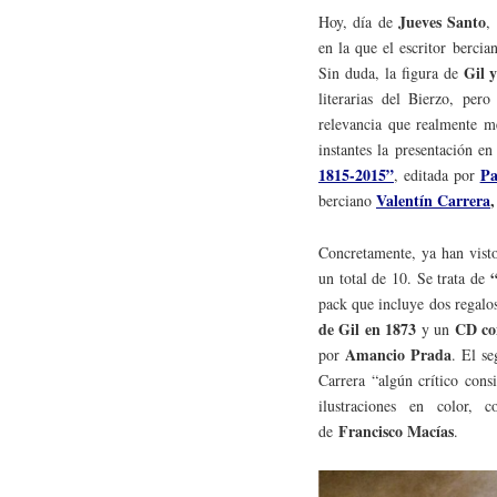
Jueves Santo
Hoy, día de
,
en la que el escritor berci
Gil 
Sin duda, la figura de
literarias del Bierzo, per
relevancia que realmente 
instantes la presentación e
1815-2015”
Pa
, editada por
Valentín Carrera
berciano
Concretamente, ya han visto
un total de 10. Se trata de
pack que incluye dos regalos
de Gil en 1873
CD co
y un
Amancio Prada
por
. El s
Carrera “algún crítico con
ilustraciones en color, c
Francisco Macías
de
.