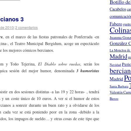
Botillo de
Cacabelos
ca
comunicació
rcianos 3
Fabero
gastr
Colina
 de 2010
|
2 comentarios
re
, en el marco de las fiestas patronales de Ponferrada -en
Juanma Gonz
González C
cina-, el Teatro Municipal Bergidum, acoge un espectáculo
de los mejores cómicos bercianos.
La Moncloa de 
Madrid
m
Peri
m y Toño Tejerina,
El Diablo sobre ruedas
, serán los
Navidad
bercia
rquica sesión del mejor humor, denominada
3 humoristas
Po
Madrid
Santa Barbara
istir en dos sesiones distintas -a las 19 y 22 horas- , tendrá
Valentín Carr
 y un coste único de 10 euros. A ver si el humor de estos
Bierzo
ianos a sonreir durante un buen rato y a olvidarse de los
ón cada vez se está poniendo peor en la zona -debido a la
pidos, los impagos de sueldo… y otras cosas de este tipo que