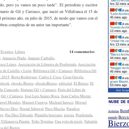
"
Bierzo Archi
hrs 32 mins 
o, pero ya vamos un poco tarde”. El periodista y escritor
A vis
nario de Gil y Carrasco, que nació en Villafranca el 15 de
"
León Archivo
 el próximo año, en julio de 2015, de modo que vamos con el
45 mins ago
 obras completas de un autor tan importante”.
A vis
"
evento Archi
13 mins ago
A vis
"
¡Hola! He v
hrs 13 mins 
14 comentarios
,
Eventos
,
Libros
A vis
"
Bierzo Archi
l
,
Amancio Prada
,
Amparo Carballo
,
44 mins ago
quez López
,
Asociación de Libreros de Ponferrada
,
Asociación
A vis
"
blogger Arch
o de Castilla y León
,
Biblioteca Gil y Carrasco
,
Biblioteca Gil
45 mins ago
5-2015
,
Borja Rodríguez
,
Carlos J. Coca
,
César Gavela
,
A vis
grupo Biquini
ebook
,
ebooks Bierzo
,
ebooksBierzo
,
editorial
,
El Bierzo
,
El
53 mins ago
de Carucedo
,
Enrique Gil y Carrasco
,
Feria del Libro de
Get Scrip
,
Gil y Carrasco
,
José Luis Suárez Roca
,
Juan Carlos Mestre
,
NUBE DE 
ngel Morales
,
Manuel Cuenya
,
Michael Iarocci
,
Miguel
Nieves Díez
,
Noemí Sabugal
,
Paco Macías
,
Paradiso
Bemb
Asturias
rg
,
Paz Díez-Taboada
,
Plumilla berciano
,
poesía
,
Ponferrada
,
Berci
mundo
Bierz
 Villanueva Puente
,
Toño Tejerina
,
Una gota de rocíò
,
Valentín
ca del Bierzo