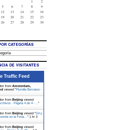
1
2
5
6
7
8
9
12
13
14
15
16
19
20
21
22
23
26
27
28
29
30
POR CATEGORÍAS
CIA DE VISITANTES
e Traffic Feed
itor from
Amsterdam,
nd
viewed "
Plumilla Berciano -
itor from
Beijing
viewed
Archivos - Página 4 de 4 -…
"
itor from
Beijing
viewed "
Gil y
esente en la Feria…
"
1 hr 3
itor from
Beijing
viewed