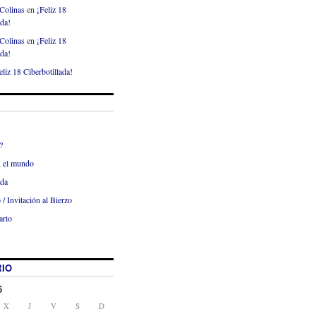
Colinas
en
¡Feliz 18
ada!
Colinas
en
¡Feliz 18
ada!
eliz 18 Ciberbotillada!
?
x el mundo
ada
 / Invitación al Bierzo
ario
IO
6
X
J
V
S
D