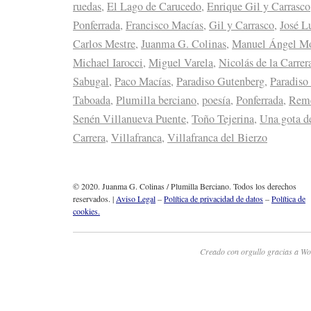
ruedas
,
El Lago de Carucedo
,
Enrique Gil y Carrasco
Ponferrada
,
Francisco Macías
,
Gil y Carrasco
,
José L
Carlos Mestre
,
Juanma G. Colinas
,
Manuel Ángel Mo
Michael Iarocci
,
Miguel Varela
,
Nicolás de la Carrer
Sabugal
,
Paco Macías
,
Paradiso Gutenberg
,
Paradiso
Taboada
,
Plumilla berciano
,
poesía
,
Ponferrada
,
Reme
Senén Villanueva Puente
,
Toño Tejerina
,
Una gota d
Carrera
,
Villafranca
,
Villafranca del Bierzo
© 2020. Juanma G. Colinas / Plumilla Berciano. Todos los derechos
reservados. |
Aviso Legal
–
Política de privacidad de datos
–
Política de
cookies.
Creado con orgullo gracias a Wo