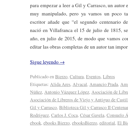
para empezar a leer a Gil y Carrasco, un autor 
muy manipulado, pero ya vamos un poco tar
escritor añade que “el segundo centenario d
nació en Villafranca el 15 de julio de 1815, s
año, en julio de 2015, de modo que vamos con
editar las obras completas de un autor tan impor
Sigue leyendo
→
Publicado en
Bierzo
,
Cultura
,
Eventos
,
Libros
Etiquetas:
Alida Ares
,
Alvacal
,
Amancio Prada
,
Amp
Núñez
,
Antonio Vázquez López
,
Asociación de Libre
Asociación de Libreros de Viejo y Antiguo de Castil
Gil y Carrasco
,
Biblioteca Gil y Carrasco II Centena
Rodríguez
,
Carlos J. Coca
,
César Gavela
,
Consuelo Á
ebook
,
ebooks Bierzo
,
ebooksBierzo
,
editorial
,
El Bi