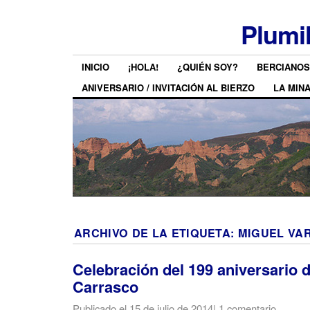
Plumi
INICIO
¡HOLA!
¿QUIÉN SOY?
BERCIANOS
ANIVERSARIO / INVITACIÓN AL BIERZO
LA MIN
ARCHIVO DE LA ETIQUETA:
MIGUEL VA
Celebración del 199 aniversario d
Carrasco
Publicado el
15 de julio de 2014
|
1 comentario