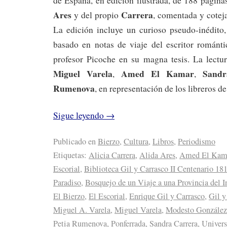
de España,
en edición ilustrada, de 188 página
Ares
Carrera
y del propio
, comentada y coteja
La edición incluye un curioso pseudo-inédito
basado en notas de viaje del escritor románti
profesor Picoche en su magna tesis. La lectu
Miguel Varela
Amed El Kamar
Sandr
,
,
Rumenova
, en representación de los libreros de
Sigue leyendo
→
Publicado en
Bierzo
,
Cultura
,
Libros
,
Periodismo
Etiquetas:
Alicia Carrera
,
Alida Ares
,
Amed El Kam
Escorial
,
Biblioteca Gil y Carrasco II Centenario 18
Paradiso
,
Bosquejo de un Viaje a una Provincia del In
El Bierzo
,
El Escorial
,
Enrique Gil y Carrasco
,
Gil y
Miguel A. Varela
,
Miguel Varela
,
Modesto González
Petia Rumenova
,
Ponferrada
,
Sandra Carrera
,
Univers