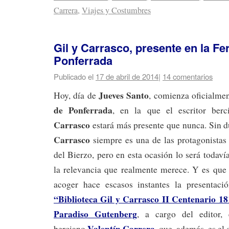
Carrera
,
Viajes y Costumbres
Gil y Carrasco, presente en la Fer
Ponferrada
Publicado el
17 de abril de 2014
|
14 comentarios
Jueves Santo
Hoy, día de
, comienza oficialme
de Ponferrada
, en la que el escritor ber
Carrasco
estará más presente que nunca. Sin d
Carrasco
siempre es una de las protagonistas en
del Bierzo, pero en esta ocasión lo será toda
la relevancia que realmente merece. Y es qu
acoger hace escasos instantes la presentaci
“Biblioteca Gil y Carrasco II Centenario 1
Paradiso Gutenberg
, a cargo del editor, 
Valentín Carrera
,
berciano
que, además, es el 