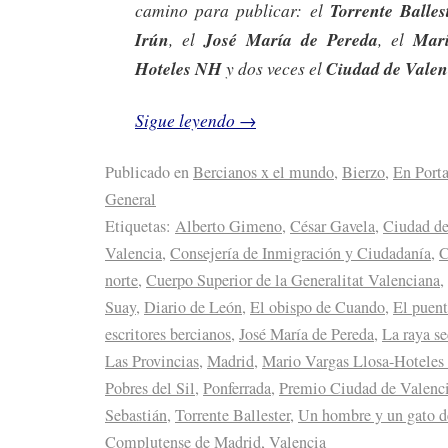
camino para publicar: el
Torrente Balles
Irún
, el
José María de Pereda
, el
Mari
Hoteles NH
y dos veces el
Ciudad de Valen
Sigue leyendo
→
Publicado en
Bercianos x el mundo
,
Bierzo
,
En Port
General
Etiquetas:
Alberto Gimeno
,
César Gavela
,
Ciudad de
Valencia
,
Consejería de Inmigración y Ciudadanía
,
C
norte
,
Cuerpo Superior de la Generalitat Valenciana
,
Suay
,
Diario de León
,
El obispo de Cuando
,
El puent
escritores bercianos
,
José María de Pereda
,
La raya se
Las Provincias
,
Madrid
,
Mario Vargas Llosa-Hotele
Pobres del Sil
,
Ponferrada
,
Premio Ciudad de Valenc
Sebastián
,
Torrente Ballester
,
Un hombre y un gato d
Complutense de Madrid
,
Valencia