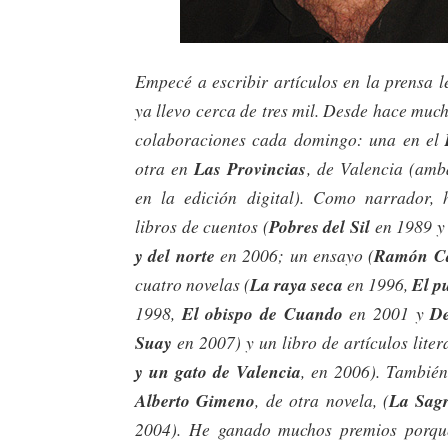
Empecé a escribir artículos en la prensa 
ya llevo cerca de tres mil. Desde hace muc
colaboraciones cada domingo: una en el
otra en
Las Provincias
, de Valencia (amb
en la edición digital). Como narrador, 
libros de cuentos (
Pobres del Sil
en 1989 
y del norte
en 2006; un ensayo (
Ramón Ca
cuatro novelas (
La raya seca
en 1996,
El p
1998,
El obispo de Cuando
en 2001 y
D
Suay
en 2007) y un libro de artículos liter
y un gato de Valencia
, en 2006). También
Alberto Gimeno
, de otra novela, (
La Sag
2004). He ganado muchos premios porqu